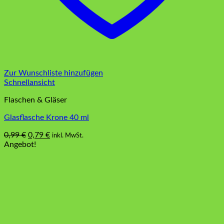
Zur Wunschliste hinzufügen
Schnellansicht
Flaschen & Gläser
Glasflasche Krone 40 ml
Ursprünglicher
Aktueller
0,99
€
0,79
€
inkl. MwSt.
Preis
Preis
Angebot!
war:
ist:
0,99 €
0,79 €.