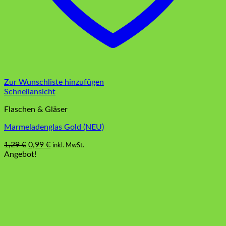
Zur Wunschliste hinzufügen
Schnellansicht
Flaschen & Gläser
Marmeladenglas Gold (NEU)
Ursprünglicher
Aktueller
1,29
€
0,99
€
inkl. MwSt.
Preis
Preis
Angebot!
war:
ist:
1,29 €
0,99 €.