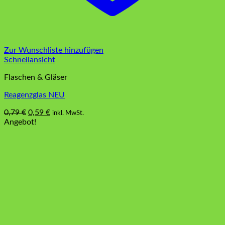
Zur Wunschliste hinzufügen
Schnellansicht
Flaschen & Gläser
Reagenzglas NEU
Ursprünglicher
Aktueller
0,79
€
0,59
€
inkl. MwSt.
Preis
Preis
Angebot!
war:
ist:
0,79 €
0,59 €.