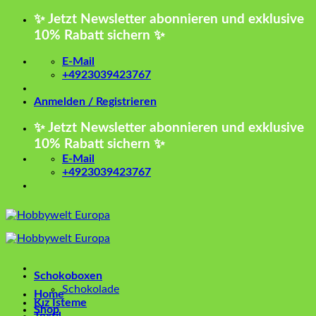
Zum
✨ Jetzt Newsletter abonnieren und exklusive
Inhalt
10% Rabatt sichern ✨
springen
E-Mail
+4923039423767
Anmelden / Registrieren
✨ Jetzt Newsletter abonnieren und exklusive
10% Rabatt sichern ✨
E-Mail
+4923039423767
Schokoboxen
Schokolade
Home
Kız İsteme
Shop