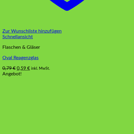
Zur Wunschliste hinzufügen
Schnellansicht
Flaschen & Gläser
Oval Reagenzglas
Ursprünglicher
Aktueller
0,79
€
0,59
€
inkl. MwSt.
Preis
Preis
Angebot!
war:
ist:
0,79 €
0,59 €.