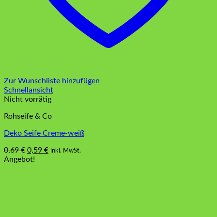
Zur Wunschliste hinzufügen
Schnellansicht
Nicht vorrätig
Rohseife & Co
Deko Seife Creme-weiß
Ursprünglicher
Aktueller
0,69
€
0,59
€
inkl. MwSt.
Preis
Preis
Angebot!
war:
ist:
0,69 €
0,59 €.