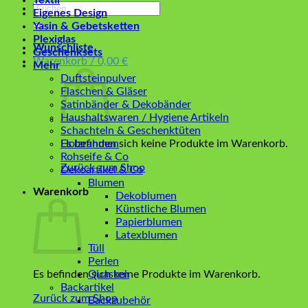
Textil
Suchen
Eigenes Design
nach:
Yasin & Gebetsketten
Plexiglas
Wunschliste
Geschenksets
Warenkorb /
0,00
€
Mehr
Duftsteinpulver
Flaschen & Gläser
Satinbänder & Dekobänder
Haushaltswaren / Hygiene Artikeln
Schachteln & Geschenktüten
Es befinden sich keine Produkte im Warenkorb.
Holzrahmen
Rohseife & Co
Zurück zum Shop
Dekoartikel & Co
Blumen
Warenkorb
Dekoblumen
Künstliche Blumen
Papierblumen
Latexblumen
Tüll
Perlen
Es befinden sich keine Produkte im Warenkorb.
Quasten
Backartikel
Zurück zum Shop
Backzubehör