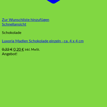
Zur Wunschliste hinzufügen
Schnellansicht
Schokolade
Luxoria Madlen Schokolade einzeln · ca. 4 x 4 cm
Ursprünglicher
Aktueller
0,22
€
0,20
€
inkl. MwSt.
Dieses
Preis
Preis
Angebot!
Produkt
war:
ist:
weist
0,22 €
0,20 €.
mehrere
Varianten
auf.
Die
Optionen
können
auf
der
Produktseite