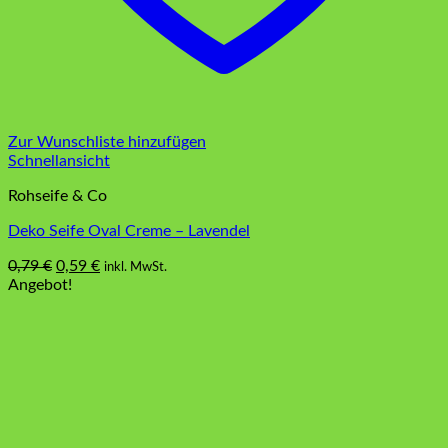
Zur Wunschliste hinzufügen
Schnellansicht
Rohseife & Co
Deko Seife Oval Creme – Lavendel
Ursprünglicher
Aktueller
0,79
€
0,59
€
inkl. MwSt.
Preis
Preis
Angebot!
war:
ist:
0,79 €
0,59 €.