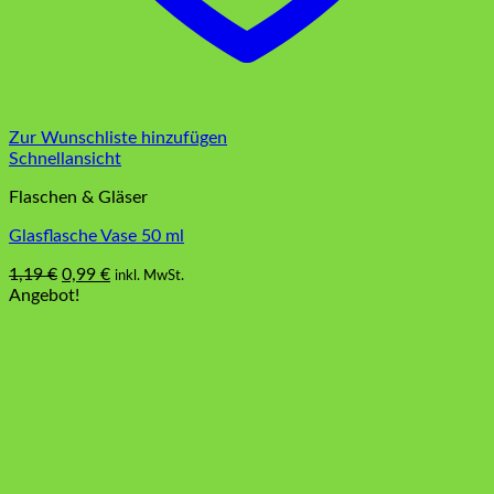
Zur Wunschliste hinzufügen
Schnellansicht
Flaschen & Gläser
Glasflasche Vase 50 ml
Ursprünglicher
Aktueller
1,19
€
0,99
€
inkl. MwSt.
Preis
Preis
Angebot!
war:
ist:
1,19 €
0,99 €.