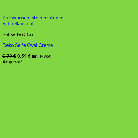
Zur Wunschliste hinzufügen
Schnellansicht
Rohseife & Co
Deko Seife Oval Creme
Ursprünglicher
Aktueller
0,79
€
0,59
€
inkl. MwSt.
Preis
Preis
Angebot!
war:
ist:
0,79 €
0,59 €.