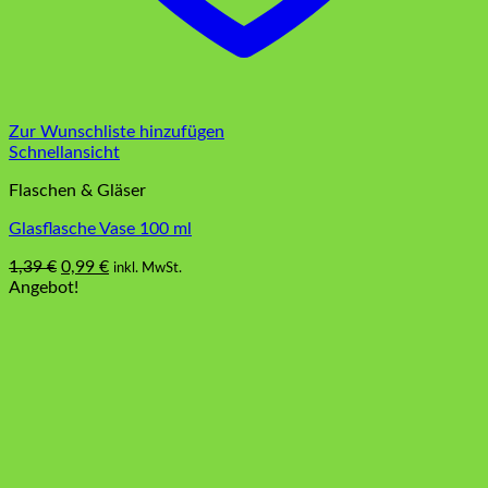
Zur Wunschliste hinzufügen
Schnellansicht
Flaschen & Gläser
Glasflasche Vase 100 ml
Ursprünglicher
Aktueller
1,39
€
0,99
€
inkl. MwSt.
Preis
Preis
Angebot!
war:
ist:
1,39 €
0,99 €.