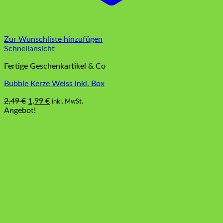
Zur Wunschliste hinzufügen
Schnellansicht
Fertige Geschenkartikel & Co
Bubble Kerze Weiss inkl. Box
Ursprünglicher
Aktueller
2,49
€
1,99
€
inkl. MwSt.
Preis
Preis
Angebot!
war:
ist:
2,49 €
1,99 €.