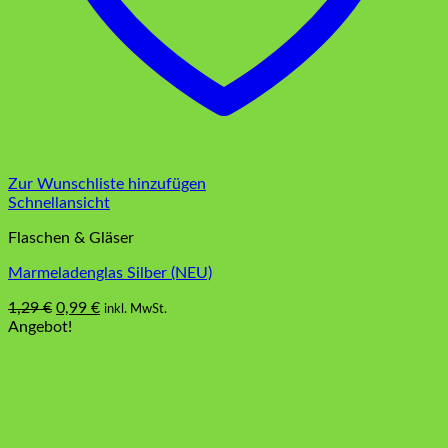
Zur Wunschliste hinzufügen
Schnellansicht
Flaschen & Gläser
Marmeladenglas Silber (NEU)
Ursprünglicher
Aktueller
1,29
€
0,99
€
inkl. MwSt.
Preis
Preis
Angebot!
war:
ist:
1,29 €
0,99 €.