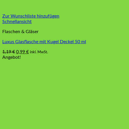
Zur Wunschliste hinzufügen
Schnellansicht
Flaschen & Gläser
Luxus Glasflasche mit Kugel Deckel 50 ml
Ursprünglicher
Aktueller
1,19
€
0,99
€
inkl. MwSt.
Preis
Preis
Angebot!
war:
ist:
1,19 €
0,99 €.