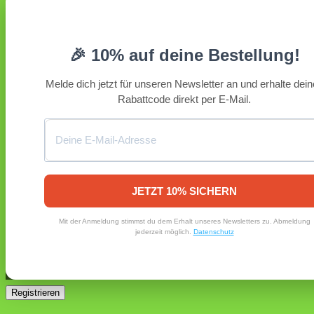
Anmelden
Erforderlich
Benutzername oder E-Mail-Adresse
*
🎉 10% auf deine Bestellung!
Erforderlich
Passwort
*
Melde dich jetzt für unseren Newsletter an und erhalte dei
Rabattcode direkt per E-Mail.
Angemeldet bleiben
Anmelden
Passwort vergessen?
Registrieren
Erforderlich
E-Mail-Adresse
*
JETZT 10% SICHERN
Ein Link zum Erstellen eines neuen Passworts wird an deine
Mit der Anmeldung stimmst du dem Erhalt unseres Newsletters zu. Abmeldung
E-Mail-Adresse gesendet.
jederzeit möglich.
Datenschutz
Ja, ich möchte ein Kundenkonto eröffnen und akzeptiere
Erforderlich
die
Datenschutzerklärung
.
*
Registrieren