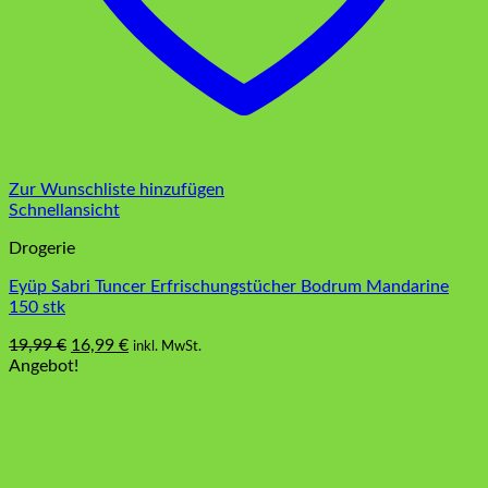
Zur Wunschliste hinzufügen
Schnellansicht
Drogerie
Eyüp Sabri Tuncer Erfrischungstücher Bodrum Mandarine
150 stk
Ursprünglicher
Aktueller
19,99
€
16,99
€
inkl. MwSt.
Preis
Preis
Angebot!
war:
ist:
19,99 €
16,99 €.