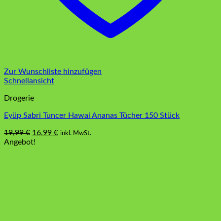
Zur Wunschliste hinzufügen
Schnellansicht
Drogerie
Eyüp Sabri Tuncer Hawai Ananas Tücher 150 Stück
Ursprünglicher
Aktueller
19,99
€
16,99
€
inkl. MwSt.
Preis
Preis
Angebot!
war:
ist:
19,99 €
16,99 €.