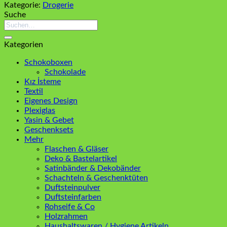
Kategorie:
Drogerie
Suche
Suchen
nach:
Kategorien
Schokoboxen
Schokolade
Kız İsteme
Textil
Eigenes Design
Plexiglas
Yasin & Gebet
Geschenksets
Mehr
Flaschen & Gläser
Deko & Bastelartikel
Satinbänder & Dekobänder
Schachteln & Geschenktüten
Duftsteinpulver
Duftsteinfarben
Rohseife & Co
Holzrahmen
Haushaltswaren / Hygiene Artikeln