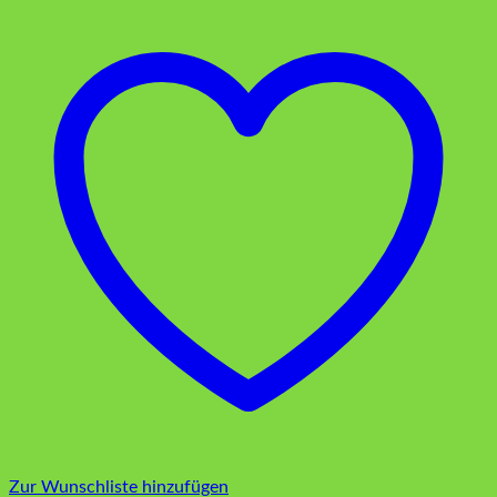
Erfrischungstücher
Çeşme
Zitrone
150
Stück
Menge
Zur Wunschliste hinzufügen