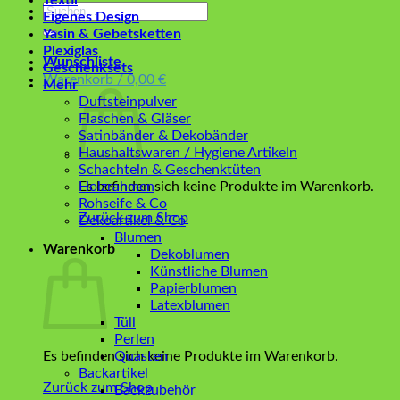
Textil
Suchen
Eigenes Design
nach:
Yasin & Gebetsketten
Plexiglas
Wunschliste
Geschenksets
Warenkorb /
0,00
€
Mehr
Duftsteinpulver
Flaschen & Gläser
Satinbänder & Dekobänder
Haushaltswaren / Hygiene Artikeln
Schachteln & Geschenktüten
Es befinden sich keine Produkte im Warenkorb.
Holzrahmen
Rohseife & Co
Zurück zum Shop
Dekoartikel & Co
Blumen
Warenkorb
Dekoblumen
Künstliche Blumen
Papierblumen
Latexblumen
Tüll
Perlen
Es befinden sich keine Produkte im Warenkorb.
Quasten
Backartikel
Zurück zum Shop
Backzubehör