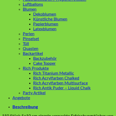
Luftballons
Blumen
Dekoblumen
Künstliche Blumen
Papierblumen
Latexblumen
Perlen
Pinselset
Tüll
Quasten
Backartikel
Backzubehör
Cake Topper
Rich Produkte
Rich Titanium Metallic
Rich Acrylfarben Chalked
Rich Acrylfarben Multisurface
Rich Antik Puder – Liquid Chalk
Party Artikel
Angebote
Beschreibung
150 Stück 5×10 cm einzeln verpackte Erfrischungstücher von