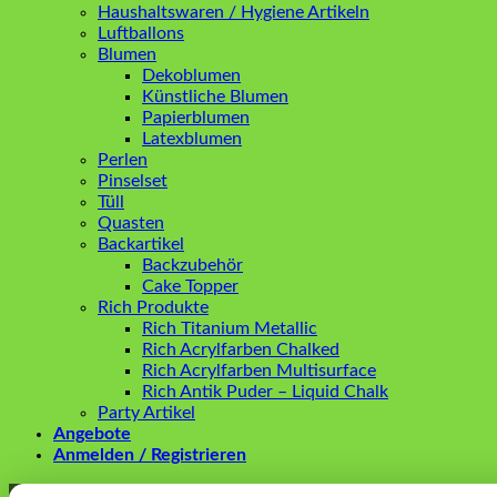
Haushaltswaren / Hygiene Artikeln
Luftballons
Blumen
Dekoblumen
Künstliche Blumen
Papierblumen
Latexblumen
Perlen
Pinselset
Tüll
Quasten
Backartikel
Backzubehör
Cake Topper
Rich Produkte
Rich Titanium Metallic
Rich Acrylfarben Chalked
Rich Acrylfarben Multisurface
Rich Antik Puder – Liquid Chalk
Party Artikel
Angebote
Anmelden / Registrieren