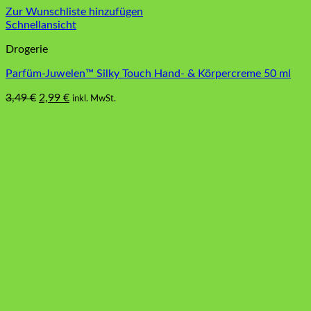
Zur Wunschliste hinzufügen
Schnellansicht
Drogerie
Parfüm-Juwelen™ Silky Touch Hand- & Körpercreme 50 ml
Ursprünglicher
Aktueller
3,49
€
2,99
€
inkl. MwSt.
Preis
Preis
war:
ist:
3,49 €
2,99 €.