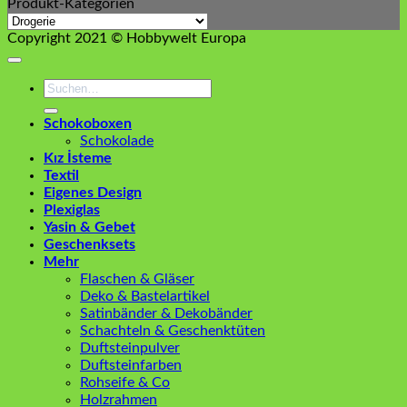
Produkt-Kategorien
Copyright 2021 © Hobbywelt Europa
Suchen
nach:
Schokoboxen
Schokolade
Kız İsteme
Textil
Eigenes Design
Plexiglas
Yasin & Gebet
Geschenksets
Mehr
Flaschen & Gläser
Deko & Bastelartikel
Satinbänder & Dekobänder
Schachteln & Geschenktüten
Duftsteinpulver
Duftsteinfarben
Rohseife & Co
Holzrahmen