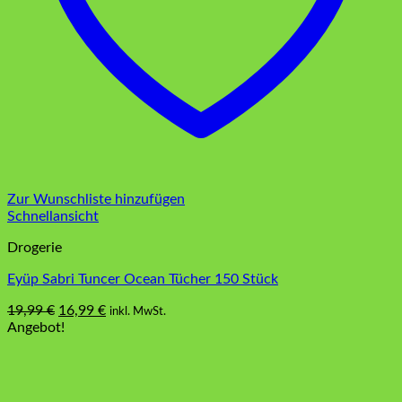
Zur Wunschliste hinzufügen
Schnellansicht
Drogerie
Eyüp Sabri Tuncer Ocean Tücher 150 Stück
Ursprünglicher
Aktueller
19,99
€
16,99
€
inkl. MwSt.
Preis
Preis
Angebot!
war:
ist:
19,99 €
16,99 €.