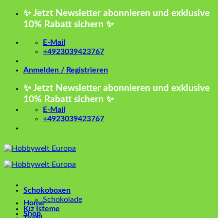
Zum
✨ Jetzt Newsletter abonnieren und exklusive
Inhalt
10% Rabatt sichern ✨
springen
E-Mail
+4923039423767
Anmelden / Registrieren
✨ Jetzt Newsletter abonnieren und exklusive
10% Rabatt sichern ✨
E-Mail
+4923039423767
Schokoboxen
Schokolade
Home
Kız İsteme
Shop