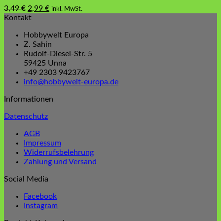
Ursprünglicher
Aktueller
3,49
€
2,99
€
inkl. MwSt.
Preis
Preis
Kontakt
war:
ist:
Hobbywelt Europa
3,49 €
2,99 €.
Z. Sahin
Rudolf-Diesel-Str. 5
59425 Unna
+49 2303 9423767
info@hobbywelt-europa.de
Informationen
Datenschutz
AGB
Impressum
Widerrufsbelehrung
Zahlung und Versand
Social Media
Facebook
Instagram