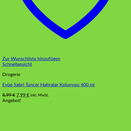
Zur Wunschliste hinzufügen
Schnellansicht
Drogerie
Eyüp Sabri Tuncer Hatıralar Kolonyası 400 ml
Ursprünglicher
Aktueller
8,99
€
7,99
€
inkl. MwSt.
Preis
Preis
Angebot!
war:
ist:
8,99 €
7,99 €.