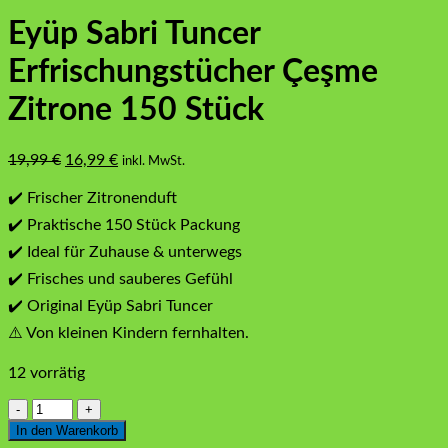
Eyüp Sabri Tuncer
Erfrischungstücher Çeşme
Zitrone 150 Stück
Ursprünglicher
Aktueller
19,99
€
16,99
€
inkl. MwSt.
Preis
Preis
war:
ist:
✔️ Frischer Zitronenduft
19,99 €
16,99 €.
✔️ Praktische 150 Stück Packung
✔️ Ideal für Zuhause & unterwegs
✔️ Frisches und sauberes Gefühl
✔️ Original Eyüp Sabri Tuncer
⚠️ Von kleinen Kindern fernhalten.
12 vorrätig
Eyüp
Sabri
In den Warenkorb
Tuncer