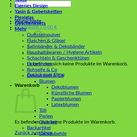
Textil
Suchen
Eigenes Design
nach:
Yasin & Gebetsketten
Plexiglas
Wunschliste
Geschenksets
Warenkorb /
0,00
€
Mehr
Duftsteinpulver
Flaschen & Gläser
Satinbänder & Dekobänder
Haushaltswaren / Hygiene Artikeln
Schachteln & Geschenktüten
Es befinden sich keine Produkte im Warenkorb.
Holzrahmen
Rohseife & Co
Zurück zum Shop
Dekoartikel & Co
Blumen
Warenkorb
Dekoblumen
Künstliche Blumen
Papierblumen
Latexblumen
Tüll
Perlen
Es befinden sich keine Produkte im Warenkorb.
Quasten
Backartikel
Zurück zum Shop
Backzubehör