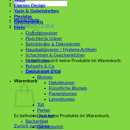
Textil
Suchen
Eigenes Design
nach:
Yasin & Gebetsketten
Plexiglas
Wunschliste
Geschenksets
Warenkorb /
0,00
€
Mehr
Duftsteinpulver
Flaschen & Gläser
Satinbänder & Dekobänder
Haushaltswaren / Hygiene Artikeln
Schachteln & Geschenktüten
Es befinden sich keine Produkte im Warenkorb.
Holzrahmen
Rohseife & Co
Zurück zum Shop
Dekoartikel & Co
Blumen
Warenkorb
Dekoblumen
Künstliche Blumen
Papierblumen
Latexblumen
Tüll
Perlen
Es befinden sich keine Produkte im Warenkorb.
Quasten
Backartikel
Zurück zum Shop
Backzubehör