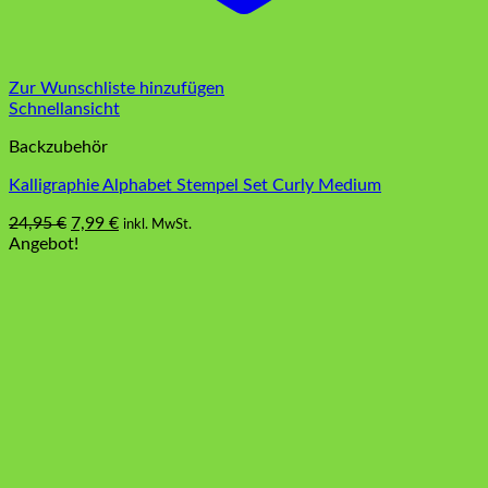
Zur Wunschliste hinzufügen
Schnellansicht
Backzubehör
Kalligraphie Alphabet Stempel Set Curly Medium
Ursprünglicher
Aktueller
24,95
€
7,99
€
inkl. MwSt.
Preis
Preis
Angebot!
war:
ist:
24,95 €
7,99 €.