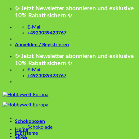
Zum
✨ Jetzt Newsletter abonnieren und exklusive
Inhalt
10% Rabatt sichern ✨
springen
E-Mail
+4923039423767
Anmelden / Registrieren
✨ Jetzt Newsletter abonnieren und exklusive
10% Rabatt sichern ✨
E-Mail
+4923039423767
Schokoboxen
Schokolade
Home
Kız İsteme
Shop