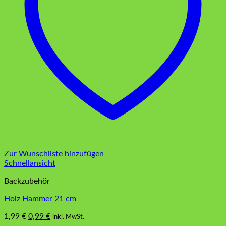
Zur Wunschliste hinzufügen
Schnellansicht
Backzubehör
Holz Hammer 21 cm
Ursprünglicher
Aktueller
1,99
€
0,99
€
inkl. MwSt.
Preis
Preis