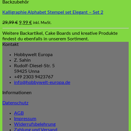
Backzubehör
Kalligraphie Alphabet Stempel set Elegant – Set 2
Ursprünglicher
Aktueller
29,99
€
9,99
€
inkl. MwSt.
Preis
Preis
Weitere Backartikel, Cake Boards und kreative Produkte
war:
ist:
findest du ebenfalls in unserem Sortiment.
29,99 €
9,99 €.
Kontakt
Hobbywelt Europa
Z. Sahin
Rudolf-Diesel-Str. 5
59425 Unna
+49 2303 9423767
info@hobbywelt-europa.de
Informationen
Datenschutz
AGB
Impressum
Widerrufsbelehrung
Zahlung und Versand