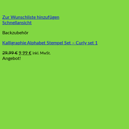
Zur Wunschliste hinzufügen
Schnellansicht
Backzubehör
Kalligraphie Alphabet Stempel Set – Curly set 1
Ursprünglicher
Aktueller
29,99
€
9,99
€
inkl. MwSt.
Preis
Preis
Angebot!
war:
ist:
29,99 €
9,99 €.