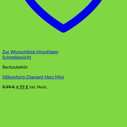
Zur Wunschliste hinzufügen
Schnellansicht
Backzubehör
Silikonform Diamant Herz Mini
Ursprünglicher
Aktueller
9,99
€
4,99
€
inkl. MwSt.
Preis
Preis
war:
ist:
9,99 €
4,99 €.