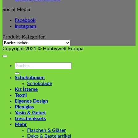
Social Media
Facebook
Instagram
Produkt-Kategorien
Copyright 2021 © Hobbywelt Europa
Suchen
nach:
Schokoboxen
Schokolade
Kız İsteme
Textil
Eigenes Design
Plexiglas
Yasin & Gebet
Geschenksets
Mehr
Flaschen & Gläser
Deko & Bastelartikel