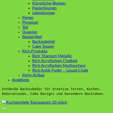
Künstliche Blumen
Papierblumen
Latexblumen
Perlen
Pinselset
Tüll
Quasten
Backartikel
Backzubehör
Cake Topper
Rich Produkte
Rich Titanium Metallic
Rich Acrylfarben Chalked
Rich Acrylfarben Multisurface
Rich Antik Puder – Liquid Chalk
Party Artikel
Angebote
Entdecke Backzubehör für kreative Torten, Kuchen,
Dekorationen, Cake Designs und besondere Backideen.