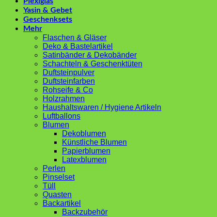
Plexiglas
Yasin & Gebet
Geschenksets
Mehr
Flaschen & Gläser
Deko & Bastelartikel
Satinbänder & Dekobänder
Schachteln & Geschenktüten
Duftsteinpulver
Duftsteinfarben
Rohseife & Co
Holzrahmen
Haushaltswaren / Hygiene Artikeln
Luftballons
Blumen
Dekoblumen
Künstliche Blumen
Papierblumen
Latexblumen
Perlen
Pinselset
Tüll
Quasten
Backartikel
Backzubehör