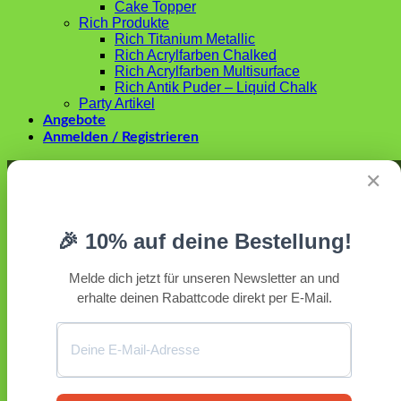
Cake Topper
Rich Produkte
Rich Titanium Metallic
Rich Acrylfarben Chalked
Rich Acrylfarben Multisurface
Rich Antik Puder – Liquid Chalk
Party Artikel
Angebote
Anmelden / Registrieren
Anmelden
✕
Erforderlich
Benutzername oder E-Mail-Adresse
*
🎉 10% auf deine Bestellung!
Erforderlich
Passwort
*
Melde dich jetzt für unseren Newsletter an und
erhalte deinen Rabattcode direkt per E-Mail.
Angemeldet bleiben
Anmelden
Passwort vergessen?
Registrieren