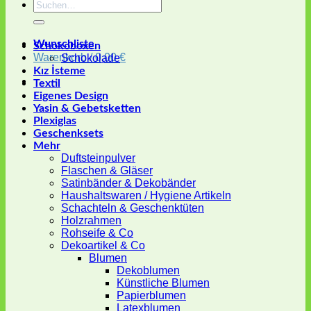
Suchen
nach:
Wunschliste
Schokoboxen
Warenkorb /
0,00
€
Schokolade
Kız İsteme
Textil
Eigenes Design
Yasin & Gebetsketten
Plexiglas
Geschenksets
Mehr
Duftsteinpulver
Flaschen & Gläser
Satinbänder & Dekobänder
Haushaltswaren / Hygiene Artikeln
Schachteln & Geschenktüten
Holzrahmen
Rohseife & Co
Dekoartikel & Co
Blumen
Dekoblumen
Künstliche Blumen
Papierblumen
Latexblumen