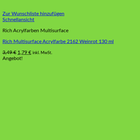
Zur Wunschliste hinzufügen
Schnellansicht
Rich Acrylfarben Multisurface
Rich Multisurface Acrylfarbe 2162 Weinrot 130 ml
Ursprünglicher
Aktueller
3,49
€
1,79
€
inkl. MwSt.
Preis
Preis
Angebot!
war:
ist:
3,49 €
1,79 €.