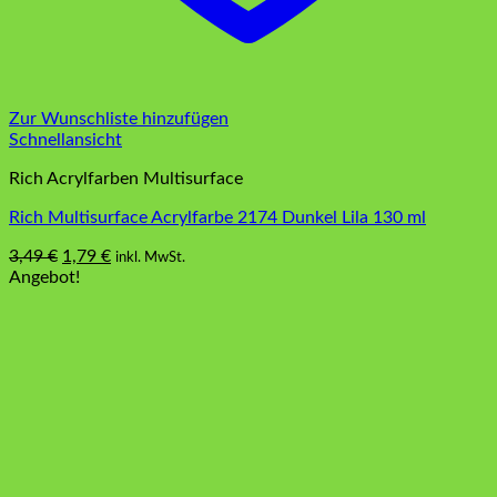
Zur Wunschliste hinzufügen
Schnellansicht
Rich Acrylfarben Multisurface
Rich Multisurface Acrylfarbe 2174 Dunkel Lila 130 ml
Ursprünglicher
Aktueller
3,49
€
1,79
€
inkl. MwSt.
Preis
Preis
Angebot!
war:
ist:
3,49 €
1,79 €.