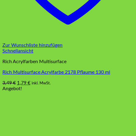
Zur Wunschliste hinzufügen
Schnellansicht
Rich Acrylfarben Multisurface
Rich Multisurface Acrylfarbe 2178 Pflaume 130 ml
Ursprünglicher
Aktueller
3,49
€
1,79
€
inkl. MwSt.
Preis
Preis
Angebot!
war:
ist:
3,49 €
1,79 €.