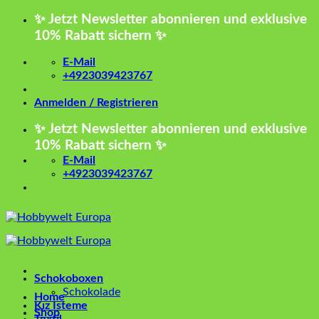
Zum
✨ Jetzt Newsletter abonnieren und exklusive
Inhalt
10% Rabatt sichern ✨
springen
E-Mail
+4923039423767
Anmelden / Registrieren
✨ Jetzt Newsletter abonnieren und exklusive
10% Rabatt sichern ✨
E-Mail
+4923039423767
Schokoboxen
Schokolade
Home
Kız İsteme
Shop