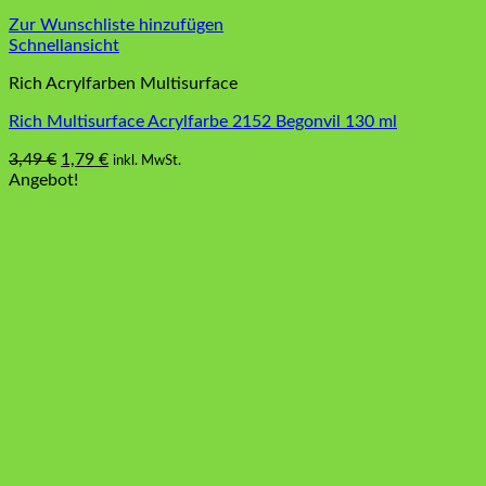
Zur Wunschliste hinzufügen
Schnellansicht
Rich Acrylfarben Multisurface
Rich Multisurface Acrylfarbe 2152 Begonvil 130 ml
Ursprünglicher
Aktueller
3,49
€
1,79
€
inkl. MwSt.
Preis
Preis
Angebot!
war:
ist:
3,49 €
1,79 €.