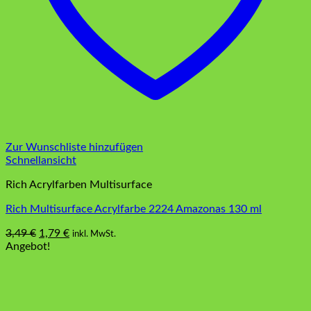
Zur Wunschliste hinzufügen
Schnellansicht
Rich Acrylfarben Multisurface
Rich Multisurface Acrylfarbe 2224 Amazonas 130 ml
Ursprünglicher
Aktueller
3,49
€
1,79
€
inkl. MwSt.
Preis
Preis
Angebot!
war:
ist:
3,49 €
1,79 €.