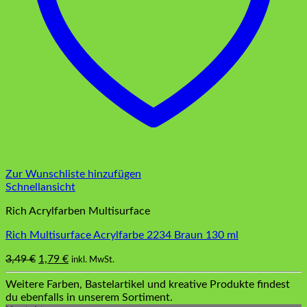
Zur Wunschliste hinzufügen
Schnellansicht
Rich Acrylfarben Multisurface
Rich Multisurface Acrylfarbe 2234 Braun 130 ml
Ursprünglicher
Aktueller
3,49
€
1,79
€
inkl. MwSt.
Preis
Preis
Weitere Farben, Bastelartikel und kreative Produkte findest
war:
ist:
du ebenfalls in unserem Sortiment.
3,49 €
1,79 €.