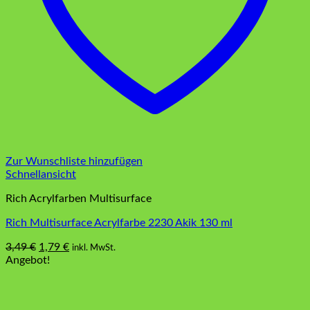
Zur Wunschliste hinzufügen
Schnellansicht
Rich Acrylfarben Multisurface
Rich Multisurface Acrylfarbe 2230 Akik 130 ml
Ursprünglicher
Aktueller
3,49
€
1,79
€
inkl. MwSt.
Preis
Preis
Angebot!
war:
ist:
3,49 €
1,79 €.