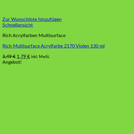
Zur Wunschliste hinzufügen
Schnellansicht
Rich Acrylfarben Multisurface
Rich Multisurface Acrylfarbe 2170 Violen 130 ml
Ursprünglicher
Aktueller
3,49
€
1,79
€
inkl. MwSt.
Preis
Preis
Angebot!
war:
ist:
3,49 €
1,79 €.