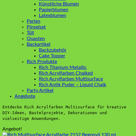
Künstliche Blumen
Papierblumen
Latexblumen
Perlen
Pinselset
Tüll
Quasten
Backartikel
Backzubehör
Cake Topper
Rich Produkte
Rich Titanium Metallic
Rich Acrylfarben Chalked
Rich Acrylfarben Multisurface
Rich Antik Puder – Liquid Chalk
Party Artikel
Angebote
Entdecke Rich Acrylfarben Multisurface für kreative
DIY-Ideen, Bastelprojekte, Dekorationen und
vielseitige Anwendungen.
Angebot!