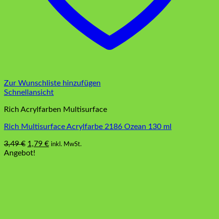
Zur Wunschliste hinzufügen
Schnellansicht
Rich Acrylfarben Multisurface
Rich Multisurface Acrylfarbe 2186 Ozean 130 ml
Ursprünglicher
Aktueller
3,49
€
1,79
€
inkl. MwSt.
Preis
Preis
Angebot!
war:
ist:
3,49 €
1,79 €.