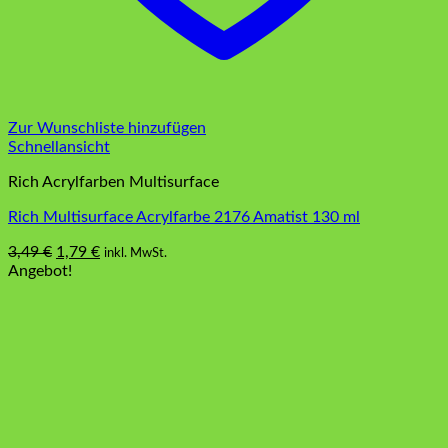
Zur Wunschliste hinzufügen
Schnellansicht
Rich Acrylfarben Multisurface
Rich Multisurface Acrylfarbe 2176 Amatist 130 ml
Ursprünglicher
Aktueller
3,49
€
1,79
€
inkl. MwSt.
Preis
Preis
Angebot!
war:
ist:
3,49 €
1,79 €.