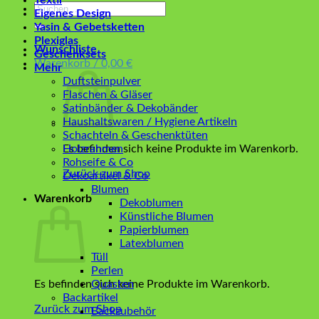
Textil
Suchen
Eigenes Design
nach:
Yasin & Gebetsketten
Plexiglas
Wunschliste
Geschenksets
Warenkorb /
0,00
€
Mehr
Duftsteinpulver
Flaschen & Gläser
Satinbänder & Dekobänder
Haushaltswaren / Hygiene Artikeln
Schachteln & Geschenktüten
Es befinden sich keine Produkte im Warenkorb.
Holzrahmen
Rohseife & Co
Zurück zum Shop
Dekoartikel & Co
Blumen
Warenkorb
Dekoblumen
Künstliche Blumen
Papierblumen
Latexblumen
Tüll
Perlen
Es befinden sich keine Produkte im Warenkorb.
Quasten
Backartikel
Zurück zum Shop
Backzubehör