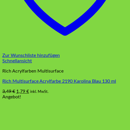
Zur Wunschliste hinzufügen
Schnellansicht
Rich Acrylfarben Multisurface
Rich Multisurface Acrylfarbe 2190 Karolina Blau 130 ml
Ursprünglicher
Aktueller
3,49
€
1,79
€
inkl. MwSt.
Preis
Preis
Angebot!
war:
ist:
3,49 €
1,79 €.