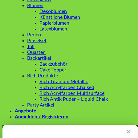
Blumen
Dekoblumen
Künstliche Blumen
Papierblumen
Latexblumen
Perlen
Pinselset
Tüll
Quasten
Backartikel
Backzubehör
Cake Topper
Rich Produkte
Rich Titanium Metallic
Rich Acrylfarben Chalked
Rich Acrylfarben Multisurface
Rich Antik Puder – Liquid Chalk
Party Artikel
Angebote
Anmelden / Registrieren
Anmelden
✕