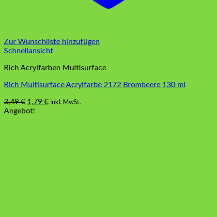
Zur Wunschliste hinzufügen
Schnellansicht
Rich Acrylfarben Multisurface
Rich Multisurface Acrylfarbe 2172 Brombeere 130 ml
Ursprünglicher
Aktueller
3,49
€
1,79
€
inkl. MwSt.
Preis
Preis
Angebot!
war:
ist:
3,49 €
1,79 €.