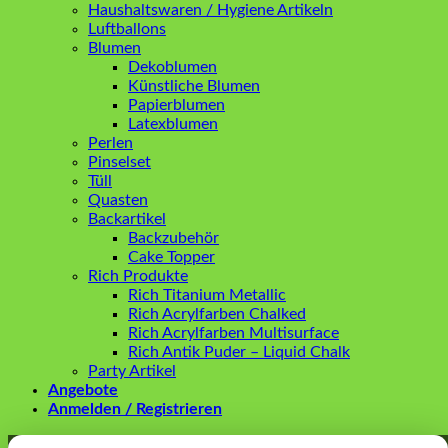
Haushaltswaren / Hygiene Artikeln
Luftballons
Blumen
Dekoblumen
Künstliche Blumen
Papierblumen
Latexblumen
Perlen
Pinselset
Tüll
Quasten
Backartikel
Backzubehör
Cake Topper
Rich Produkte
Rich Titanium Metallic
Rich Acrylfarben Chalked
Rich Acrylfarben Multisurface
Rich Antik Puder – Liquid Chalk
Party Artikel
Angebote
Anmelden / Registrieren