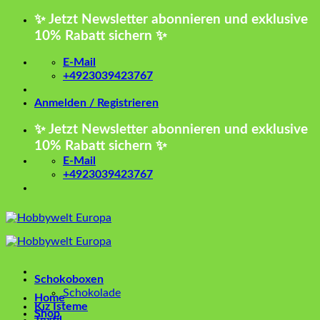
Zum
✨ Jetzt Newsletter abonnieren und exklusive
Inhalt
10% Rabatt sichern ✨
springen
E-Mail
+4923039423767
Anmelden / Registrieren
✨ Jetzt Newsletter abonnieren und exklusive
10% Rabatt sichern ✨
E-Mail
+4923039423767
Schokoboxen
Schokolade
Home
Kız İsteme
Shop