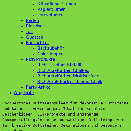
Künstliche Blumen
Papierblumen
Latexblumen
Perlen
Pinselset
Tüll
Quasten
Backartikel
Backzubehör
Cake Topper
Rich Produkte
Rich Titanium Metallic
Rich Acrylfarben Chalked
Rich Acrylfarben Multisurface
Rich Antik Puder – Liquid Chalk
Party Artikel
Angebote
Hochwertiges Duftsteinpulver für dekorative Duftsteine
und Raumduft-Anwendungen. Ideal für kreative
Geschenkideen, DIY-Projekte und angenehme
Raumgestaltung.Entdecke hochwertiges Duftsteinpulver
für kreative Duftsteine, Dekorationen und besondere
DIY-Ideen.