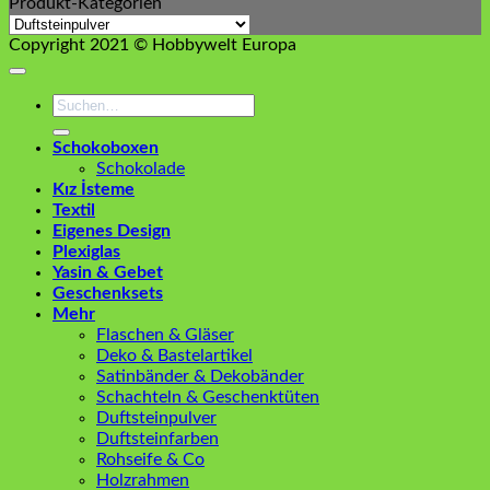
Produkt-Kategorien
Copyright 2021 © Hobbywelt Europa
Suchen
nach:
Schokoboxen
Schokolade
Kız İsteme
Textil
Eigenes Design
Plexiglas
Yasin & Gebet
Geschenksets
Mehr
Flaschen & Gläser
Deko & Bastelartikel
Satinbänder & Dekobänder
Schachteln & Geschenktüten
Duftsteinpulver
Duftsteinfarben
Rohseife & Co
Holzrahmen