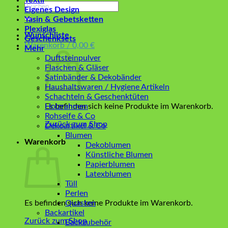
Textil
Suchen
Eigenes Design
nach:
Yasin & Gebetsketten
Plexiglas
Wunschliste
Geschenksets
Warenkorb /
0,00
€
Mehr
Duftsteinpulver
Flaschen & Gläser
Satinbänder & Dekobänder
Haushaltswaren / Hygiene Artikeln
Schachteln & Geschenktüten
Es befinden sich keine Produkte im Warenkorb.
Holzrahmen
Rohseife & Co
Zurück zum Shop
Dekoartikel & Co
Blumen
Warenkorb
Dekoblumen
Künstliche Blumen
Papierblumen
Latexblumen
Tüll
Perlen
Es befinden sich keine Produkte im Warenkorb.
Quasten
Backartikel
Zurück zum Shop
Backzubehör