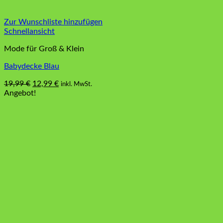
Zur Wunschliste hinzufügen
Schnellansicht
Mode für Groß & Klein
Babydecke Blau
Ursprünglicher
Aktueller
19,99
€
12,99
€
inkl. MwSt.
Preis
Preis
Angebot!
war:
ist:
19,99 €
12,99 €.