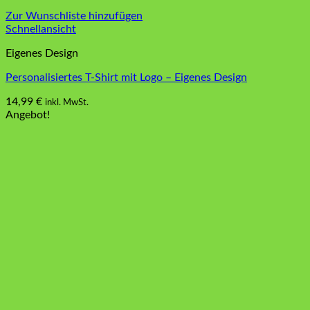
Zur Wunschliste hinzufügen
Schnellansicht
Eigenes Design
Personalisiertes T-Shirt mit Logo – Eigenes Design
14,99
€
inkl. MwSt.
Dieses
Angebot!
Produkt
weist
mehrere
Varianten
auf.
Die
Optionen
können
auf
der
Produktseite
gewählt
werden