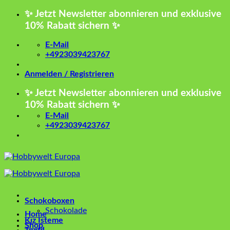
Zum
✨ Jetzt Newsletter abonnieren und exklusive
Inhalt
10% Rabatt sichern ✨
springen
E-Mail
+4923039423767
Anmelden / Registrieren
✨ Jetzt Newsletter abonnieren und exklusive
10% Rabatt sichern ✨
E-Mail
+4923039423767
Schokoboxen
Schokolade
Home
Kız İsteme
Shop