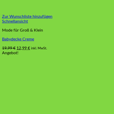
Zur Wunschliste hinzufügen
Schnellansicht
Mode für Groß & Klein
Babydecke Creme
Ursprünglicher
Aktueller
19,99
€
12,99
€
inkl. MwSt.
Preis
Preis
Angebot!
war:
ist:
19,99 €
12,99 €.