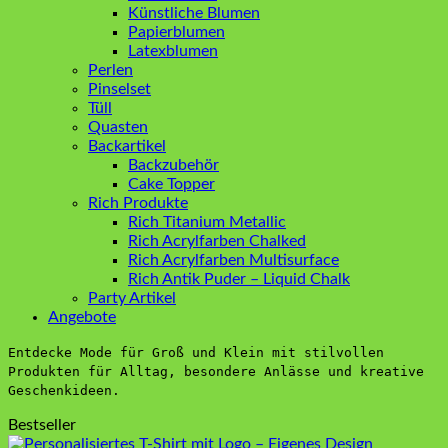
Künstliche Blumen
Papierblumen
Latexblumen
Perlen
Pinselset
Tüll
Quasten
Backartikel
Backzubehör
Cake Topper
Rich Produkte
Rich Titanium Metallic
Rich Acrylfarben Chalked
Rich Acrylfarben Multisurface
Rich Antik Puder – Liquid Chalk
Party Artikel
Angebote
Entdecke Mode für Groß und Klein mit stilvollen
Produkten für Alltag, besondere Anlässe und kreative
Geschenkideen.
Bestseller