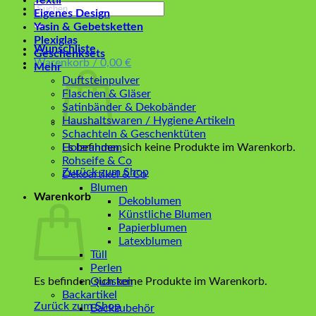
Textil
Suchen
Eigenes Design
nach:
Yasin & Gebetsketten
Plexiglas
Wunschliste
Geschenksets
Warenkorb /
0,00
€
Mehr
Duftsteinpulver
Flaschen & Gläser
Satinbänder & Dekobänder
Haushaltswaren / Hygiene Artikeln
Schachteln & Geschenktüten
Es befinden sich keine Produkte im Warenkorb.
Holzrahmen
Rohseife & Co
Zurück zum Shop
Dekoartikel & Co
Blumen
Warenkorb
Dekoblumen
Künstliche Blumen
Papierblumen
Latexblumen
Tüll
Perlen
Es befinden sich keine Produkte im Warenkorb.
Quasten
Backartikel
Zurück zum Shop
Backzubehör