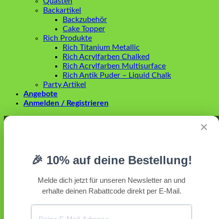
Quasten
Backartikel
Backzubehör
Cake Topper
Rich Produkte
Rich Titanium Metallic
Rich Acrylfarben Chalked
Rich Acrylfarben Multisurface
Rich Antik Puder – Liquid Chalk
Party Artikel
Angebote
Anmelden / Registrieren
Anmelden
✕
Erforderlich
Benutzername oder E-Mail-Adresse
*
🎉 10% auf deine Bestellung!
Erforderlich
Passwort
*
Melde dich jetzt für unseren Newsletter an und
erhalte deinen Rabattcode direkt per E-Mail.
Angemeldet bleiben
Anmelden
Passwort vergessen?