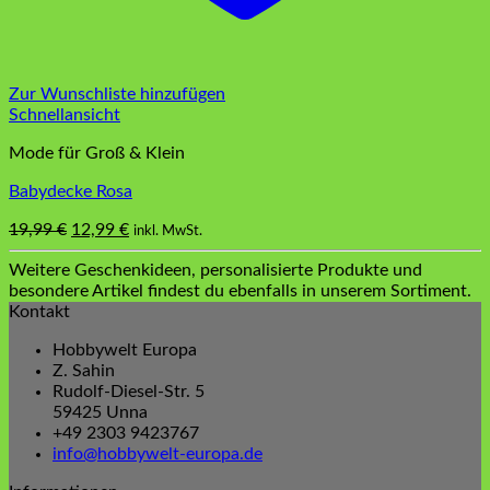
Zur Wunschliste hinzufügen
Schnellansicht
Mode für Groß & Klein
Babydecke Rosa
Ursprünglicher
Aktueller
19,99
€
12,99
€
inkl. MwSt.
Preis
Preis
Weitere Geschenkideen, personalisierte Produkte und
war:
ist:
besondere Artikel findest du ebenfalls in unserem Sortiment.
19,99 €
12,99 €.
Kontakt
Hobbywelt Europa
Z. Sahin
Rudolf-Diesel-Str. 5
59425 Unna
+49 2303 9423767
info@hobbywelt-europa.de