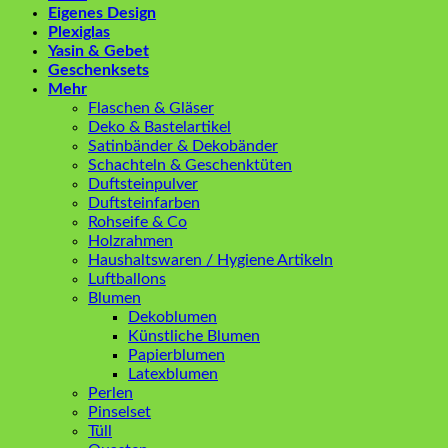
Eigenes Design
Plexiglas
Yasin & Gebet
Geschenksets
Mehr
Flaschen & Gläser
Deko & Bastelartikel
Satinbänder & Dekobänder
Schachteln & Geschenktüten
Duftsteinpulver
Duftsteinfarben
Rohseife & Co
Holzrahmen
Haushaltswaren / Hygiene Artikeln
Luftballons
Blumen
Dekoblumen
Künstliche Blumen
Papierblumen
Latexblumen
Perlen
Pinselset
Tüll