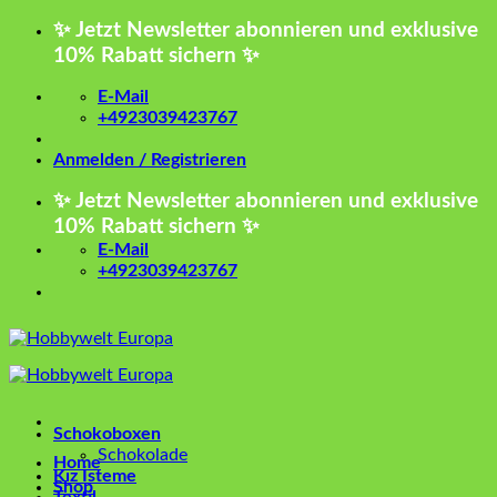
Zum
✨ Jetzt Newsletter abonnieren und exklusive
Inhalt
10% Rabatt sichern ✨
springen
E-Mail
+4923039423767
Anmelden / Registrieren
✨ Jetzt Newsletter abonnieren und exklusive
10% Rabatt sichern ✨
E-Mail
+4923039423767
Schokoboxen
Schokolade
Home
Kız İsteme
Shop