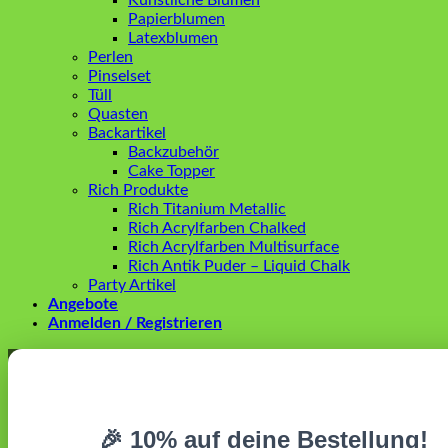
Künstliche Blumen
Papierblumen
Latexblumen
Perlen
Pinselset
Tüll
Quasten
Backartikel
Backzubehör
Cake Topper
Rich Produkte
Rich Titanium Metallic
Rich Acrylfarben Chalked
Rich Acrylfarben Multisurface
Rich Antik Puder – Liquid Chalk
Party Artikel
Angebote
Anmelden / Registrieren
Anmelden
Erforderlich
Benutzername oder E-Mail-Adresse
*
🎉 10% auf deine Bestellung!