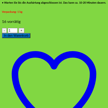
• Warten Sie bis die Aushärtung abgeschlossen ist. Das kann ca. 10-20 Minuten dauern.
Verpackung: 1 kg
16 vorrätig
Steinpulver
Neon
In den Warenkorb
Blau
Menge