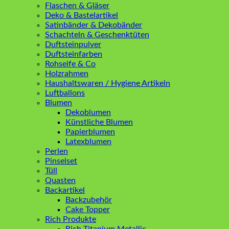
Flaschen & Gläser
Deko & Bastelartikel
Satinbänder & Dekobänder
Schachteln & Geschenktüten
Duftsteinpulver
Duftsteinfarben
Rohseife & Co
Holzrahmen
Haushaltswaren / Hygiene Artikeln
Luftballons
Blumen
Dekoblumen
Künstliche Blumen
Papierblumen
Latexblumen
Perlen
Pinselset
Tüll
Quasten
Backartikel
Backzubehör
Cake Topper
Rich Produkte
Rich Titanium Metallic