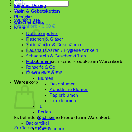
Textil
Suchen
Eigenes Design
nach:
Yasin & Gebetsketten
Plexiglas
Wunschliste
Geschenksets
Warenkorb /
0,00
€
Mehr
Duftsteinpulver
Flaschen & Gläser
Satinbänder & Dekobänder
Haushaltswaren / Hygiene Artikeln
Schachteln & Geschenktüten
Es befinden sich keine Produkte im Warenkorb.
Holzrahmen
Rohseife & Co
Zurück zum Shop
Dekoartikel & Co
Blumen
Warenkorb
Dekoblumen
Künstliche Blumen
Papierblumen
Latexblumen
Tüll
Perlen
Es befinden sich keine Produkte im Warenkorb.
Quasten
Backartikel
Zurück zum Shop
Backzubehör