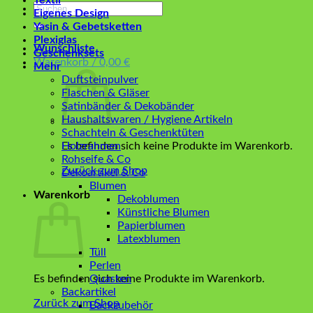
Textil
Suchen
Eigenes Design
nach:
Yasin & Gebetsketten
Plexiglas
Wunschliste
Geschenksets
Warenkorb /
0,00
€
Mehr
Duftsteinpulver
Flaschen & Gläser
Satinbänder & Dekobänder
Haushaltswaren / Hygiene Artikeln
Schachteln & Geschenktüten
Es befinden sich keine Produkte im Warenkorb.
Holzrahmen
Rohseife & Co
Zurück zum Shop
Dekoartikel & Co
Blumen
Warenkorb
Dekoblumen
Künstliche Blumen
Papierblumen
Latexblumen
Tüll
Perlen
Es befinden sich keine Produkte im Warenkorb.
Quasten
Backartikel
Zurück zum Shop
Backzubehör