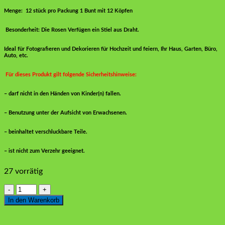
Menge: 12 stück pro Packung 1 Bunt mit 12 Köpfen
Besonderheit: Die Rosen Verfügen ein Stiel aus Draht.
Ideal für Fotografieren und Dekorieren für Hochzeit und feiern, Ihr Haus, Garten, Büro,
Auto, etc.
Für dieses Produkt gilt folgende Sicherheitshinweise:
– darf nicht in den Händen von Kinder(n) fallen.
– Benutzung unter der Aufsicht von Erwachsenen.
– beinhaltet verschluckbare Teile.
– ist nicht zum Verzehr geeignet.
27 vorrätig
Latexblumen
Fushia
In den Warenkorb
12
Stück