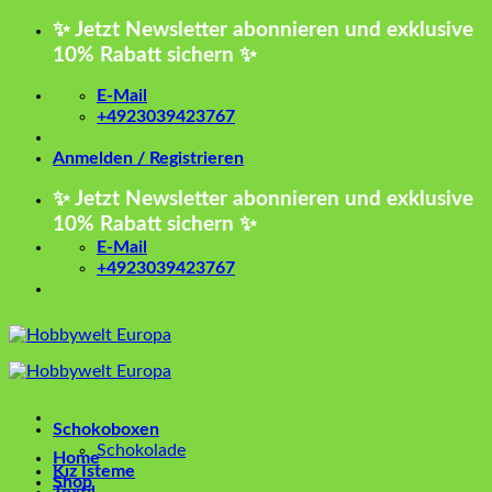
Zum
✨ Jetzt Newsletter abonnieren und exklusive
Inhalt
10% Rabatt sichern ✨
springen
E-Mail
+4923039423767
Anmelden / Registrieren
✨ Jetzt Newsletter abonnieren und exklusive
10% Rabatt sichern ✨
E-Mail
+4923039423767
Schokoboxen
Schokolade
Home
Kız İsteme
Shop