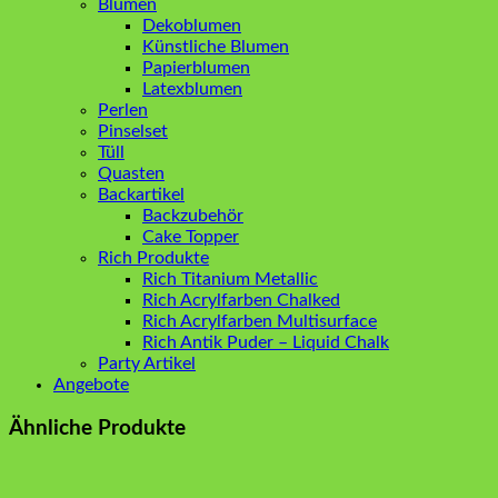
Blumen
Dekoblumen
Künstliche Blumen
Papierblumen
Latexblumen
Perlen
Pinselset
Tüll
Quasten
Backartikel
Backzubehör
Cake Topper
Rich Produkte
Rich Titanium Metallic
Rich Acrylfarben Chalked
Rich Acrylfarben Multisurface
Rich Antik Puder – Liquid Chalk
Party Artikel
Angebote
Ähnliche Produkte