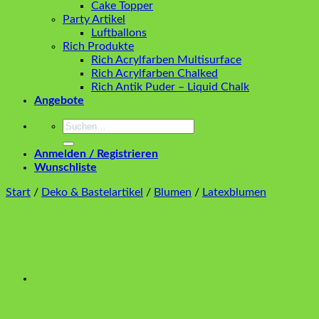
Cake Topper
Party Artikel
Luftballons
Rich Produkte
Rich Acrylfarben Multisurface
Rich Acrylfarben Chalked
Rich Antik Puder – Liquid Chalk
Angebote
Suchen
nach:
Anmelden / Registrieren
Wunschliste
Start
/
Deko & Bastelartikel
/
Blumen
/
Latexblumen