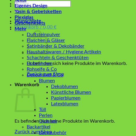
Textil
Suchen
Eigenes Design
nach:
Yasin & Gebetsketten
Plexiglas
Wunschliste
Geschenksets
Warenkorb /
0,00
€
Mehr
Duftsteinpulver
Flaschen & Gläser
Satinbänder & Dekobänder
Haushaltswaren / Hygiene Artikeln
Schachteln & Geschenktüten
Es befinden sich keine Produkte im Warenkorb.
Holzrahmen
Rohseife & Co
Zurück zum Shop
Dekoartikel & Co
Blumen
Warenkorb
Dekoblumen
Künstliche Blumen
Papierblumen
Latexblumen
Tüll
Perlen
Es befinden sich keine Produkte im Warenkorb.
Quasten
Backartikel
Zurück zum Shop
Backzubehör