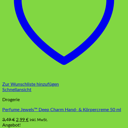
Zur Wunschliste hinzufügen
Schnellansicht
Drogerie
Perfume Jewels™ Deep Charm Hand- & Körpercreme 50 ml
Ursprünglicher
Aktueller
3,49
€
2,99
€
inkl. MwSt.
Preis
Preis
Angebot!