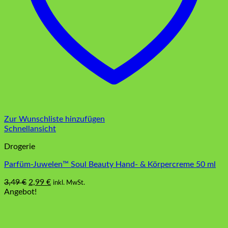
Zur Wunschliste hinzufügen
Schnellansicht
Drogerie
Parfüm-Juwelen™ Soul Beauty Hand- & Körpercreme 50 ml
Ursprünglicher
Aktueller
3,49
€
2,99
€
inkl. MwSt.
Preis
Preis
Angebot!
war:
ist:
3,49 €
2,99 €.