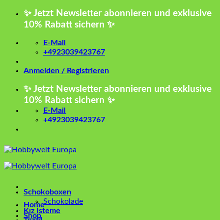
Zum
✨ Jetzt Newsletter abonnieren und exklusive
Inhalt
10% Rabatt sichern ✨
springen
E-Mail
+4923039423767
Anmelden / Registrieren
✨ Jetzt Newsletter abonnieren und exklusive
10% Rabatt sichern ✨
E-Mail
+4923039423767
Schokoboxen
Schokolade
Home
Kız İsteme
Shop