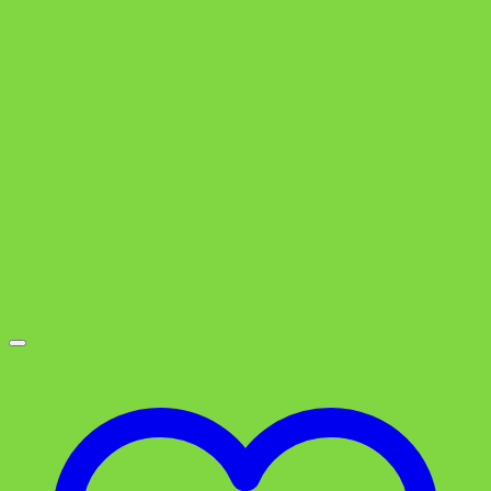
war:
ist:
3,49 €
2,99 €.