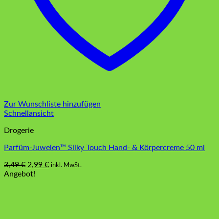
Zur Wunschliste hinzufügen
Schnellansicht
Drogerie
Parfüm-Juwelen™ Silky Touch Hand- & Körpercreme 50 ml
Ursprünglicher
Aktueller
3,49
€
2,99
€
inkl. MwSt.
Preis
Preis
Angebot!
war:
ist:
3,49 €
2,99 €.