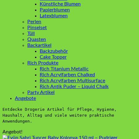
Künstliche Blumen
Papierblumen
Latexblumen
Perlen
Pinselset
Tüll
Quasten
Backartikel
Backzubehör
Cake Topper
Rich Produkte
Rich Titanium Metallic
Rich Acrylfarben Chalked
Rich Acrylfarben Multisurface
Rich Antik Puder – Liquid Chalk
Party Artikel
Angebote
Entdecke Drogerie Artikel für Pflege, Hygiene,
Haushalt, Alltag und viele weitere praktische
Anwendungen.
Angebot!