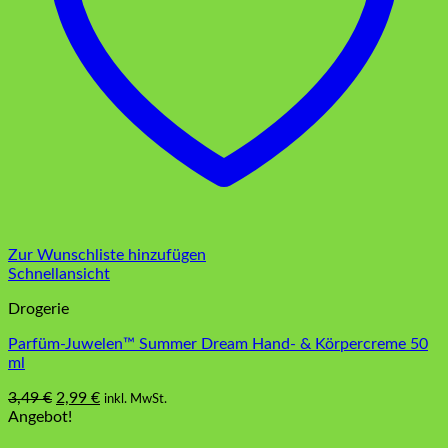
Zur Wunschliste hinzufügen
Schnellansicht
Drogerie
Parfüm-Juwelen™ Summer Dream Hand- & Körpercreme 50
ml
Ursprünglicher
Aktueller
3,49
€
2,99
€
inkl. MwSt.
Preis
Preis
Angebot!
war:
ist: