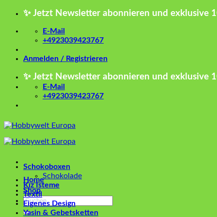
Zum
✨ Jetzt Newsletter abonnieren und exklusive 
Inhalt
springen
E-Mail
+4923039423767
Anmelden / Registrieren
✨ Jetzt Newsletter abonnieren und exklusive 
E-Mail
+4923039423767
Schokoboxen
Schokolade
Home
Kız İsteme
Shop
Textil
Suchen
Eigenes Design
nach:
Yasin & Gebetsketten