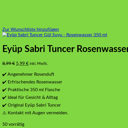
Zur Wunschliste hinzufügen
Eyüp Sabri Tuncer Rosenwasse
Ursprünglicher
Aktueller
8,99
€
5,99
€
inkl. MwSt.
Preis
Preis
war:
ist:
✔️ Angenehmer Rosenduft
8,99 €
5,99 €.
✔️ Erfrischendes Rosenwasser
✔️ Praktische 350 ml Flasche
✔️ Ideal für Gesicht & Alltag
✔️ Original Eyüp Sabri Tuncer
⚠️ Kontakt mit Augen vermeiden.
50 vorrätig