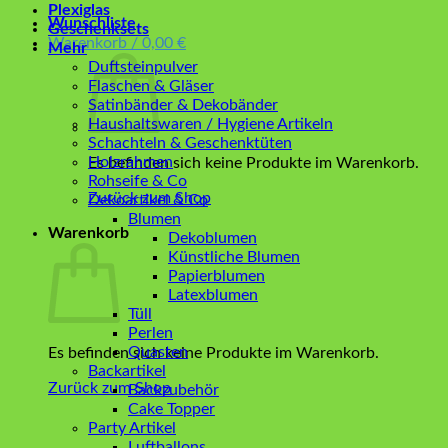
Plexiglas
Wunschliste
Geschenksets
Warenkorb /
0,00
€
Mehr
Duftsteinpulver
Flaschen & Gläser
Satinbänder & Dekobänder
Haushaltswaren / Hygiene Artikeln
Schachteln & Geschenktüten
Holzrahmen
Es befinden sich keine Produkte im Warenkorb.
Rohseife & Co
Zurück zum Shop
Dekoartikel & Co
Blumen
Warenkorb
Dekoblumen
Künstliche Blumen
Papierblumen
Latexblumen
Tüll
Perlen
Quasten
Es befinden sich keine Produkte im Warenkorb.
Backartikel
Zurück zum Shop
Backzubehör
Cake Topper
Party Artikel
Luftballons