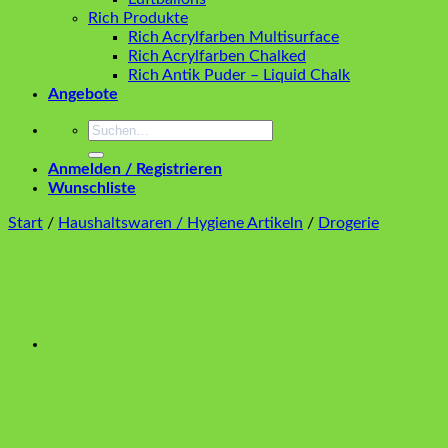
Rich Produkte
Rich Acrylfarben Multisurface
Rich Acrylfarben Chalked
Rich Antik Puder – Liquid Chalk
Angebote
Suchen
nach:
Anmelden / Registrieren
Wunschliste
Start
/
Haushaltswaren / Hygiene Artikeln
/
Drogerie