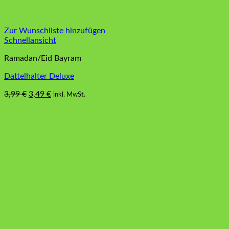
Zur Wunschliste hinzufügen
Schnellansicht
Ramadan/Eid Bayram
Dattelhalter Deluxe
Ursprünglicher
Aktueller
3,99
€
3,49
€
inkl. MwSt.
Dieses
Preis
Preis
Produkt
war:
ist:
weist
3,99 €
3,49 €.
mehrere
Varianten
auf.
Die
Optionen
können
auf
der
Produktseite
gewählt