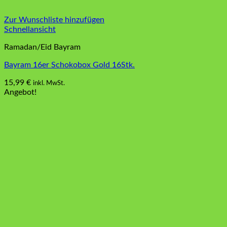
Zur Wunschliste hinzufügen
Schnellansicht
Ramadan/Eid Bayram
Bayram 16er Schokobox Gold 16Stk.
15,99
€
inkl. MwSt.
Dieses
Angebot!
Produkt
weist
mehrere
Varianten
auf.
Die
Optionen
können
auf
der
Produktseite
gewählt
werden