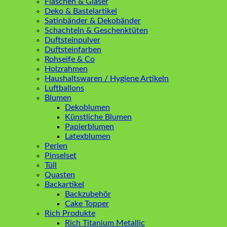
Flaschen & Gläser
Deko & Bastelartikel
Satinbänder & Dekobänder
Schachteln & Geschenktüten
Duftsteinpulver
Duftsteinfarben
Rohseife & Co
Holzrahmen
Haushaltswaren / Hygiene Artikeln
Luftballons
Blumen
Dekoblumen
Künstliche Blumen
Papierblumen
Latexblumen
Perlen
Pinselset
Tüll
Quasten
Backartikel
Backzubehör
Cake Topper
Rich Produkte
Rich Titanium Metallic