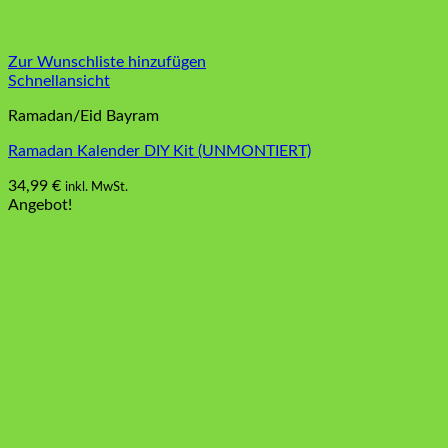
Zur Wunschliste hinzufügen
Schnellansicht
Ramadan/Eid Bayram
Ramadan Kalender DIY Kit (UNMONTIERT)
34,99
€
inkl. MwSt.
Dieses
Angebot!
Produkt
weist
mehrere
Varianten
auf.
Die
Optionen
können
auf
der
Produktseite
gewählt