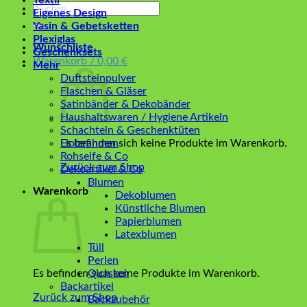
Textil
Suchen
Eigenes Design
nach:
Yasin & Gebetsketten
Plexiglas
Wunschliste
Geschenksets
Warenkorb /
0,00
€
Mehr
Duftsteinpulver
Flaschen & Gläser
Satinbänder & Dekobänder
Haushaltswaren / Hygiene Artikeln
Schachteln & Geschenktüten
Es befinden sich keine Produkte im Warenkorb.
Holzrahmen
Rohseife & Co
Zurück zum Shop
Dekoartikel & Co
Blumen
Warenkorb
Dekoblumen
Künstliche Blumen
Papierblumen
Latexblumen
Tüll
Perlen
Es befinden sich keine Produkte im Warenkorb.
Quasten
Backartikel
Zurück zum Shop
Backzubehör