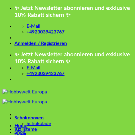
Zum
✨ Jetzt Newsletter abonnieren und exklusive
Inhalt
10% Rabatt sichern ✨
springen
E-Mail
+4923039423767
Anmelden / Registrieren
✨ Jetzt Newsletter abonnieren und exklusive
10% Rabatt sichern ✨
E-Mail
+4923039423767
Schokoboxen
Schokolade
Home
Kız İsteme
Shop