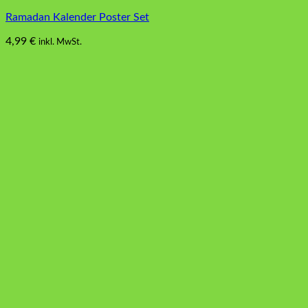
Ramadan Kalender Poster Set
4,99
€
inkl. MwSt.
Dieses
Produkt
weist
mehrere
Varianten
auf.
Die
Optionen
können
auf
der
Produktseite
gewählt
werden