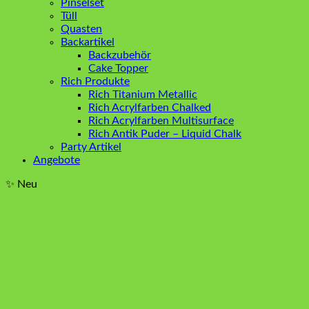
Pinselset
Tüll
Quasten
Backartikel
Backzubehör
Cake Topper
Rich Produkte
Rich Titanium Metallic
Rich Acrylfarben Chalked
Rich Acrylfarben Multisurface
Rich Antik Puder – Liquid Chalk
Party Artikel
Angebote
✨ Neu