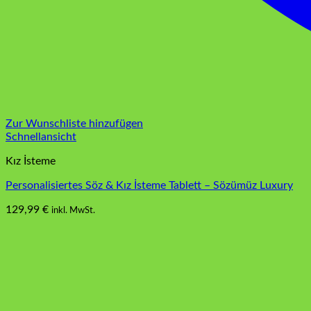
Zur Wunschliste hinzufügen
Schnellansicht
Kız İsteme
Personalisiertes Söz & Kız İsteme Tablett – Sözümüz Luxury
129,99
€
inkl. MwSt.
Dieses
Produkt
weist
mehrere
Varianten
auf.
Die