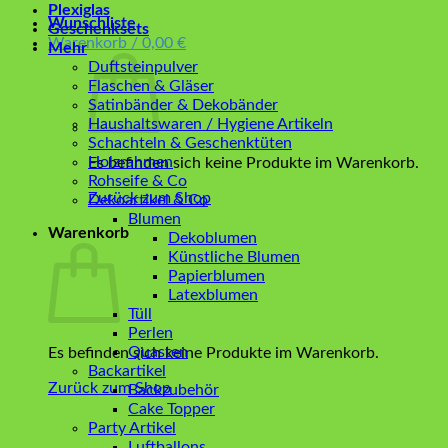
Plexiglas
Wunschliste
Geschenksets
Warenkorb /
0,00
€
Mehr
Duftsteinpulver
Flaschen & Gläser
Satinbänder & Dekobänder
Haushaltswaren / Hygiene Artikeln
Schachteln & Geschenktüten
Holzrahmen
Es befinden sich keine Produkte im Warenkorb.
Rohseife & Co
Zurück zum Shop
Dekoartikel & Co
Blumen
Warenkorb
Dekoblumen
Künstliche Blumen
Papierblumen
Latexblumen
Tüll
Perlen
Quasten
Es befinden sich keine Produkte im Warenkorb.
Backartikel
Zurück zum Shop
Backzubehör
Cake Topper
Party Artikel
Luftballons