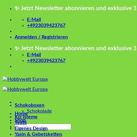
Zum
✨ Jetzt Newsletter abonnieren und exklusive 
Inhalt
springen
E-Mail
+4923039423767
Anmelden / Registrieren
✨ Jetzt Newsletter abonnieren und exklusive 
E-Mail
+4923039423767
Schokoboxen
Schokolade
Home
Kız İsteme
Shop
Textil
Suchen
Eigenes Design
nach:
Yasin & Gebetsketten