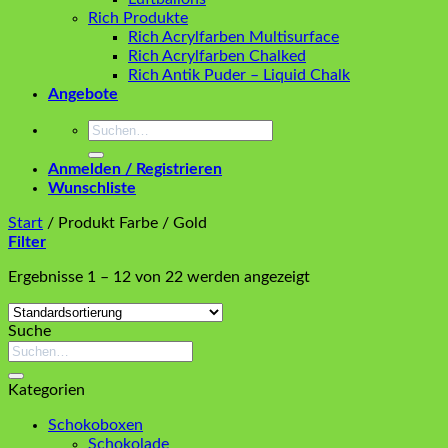
Rich Produkte
Rich Acrylfarben Multisurface
Rich Acrylfarben Chalked
Rich Antik Puder – Liquid Chalk
Angebote
Suchen
nach:
Anmelden / Registrieren
Wunschliste
Start
/
Produkt Farbe
/
Gold
Filter
Ergebnisse 1 – 12 von 22 werden angezeigt
Suche
Suchen
nach:
Kategorien
Schokoboxen
Schokolade