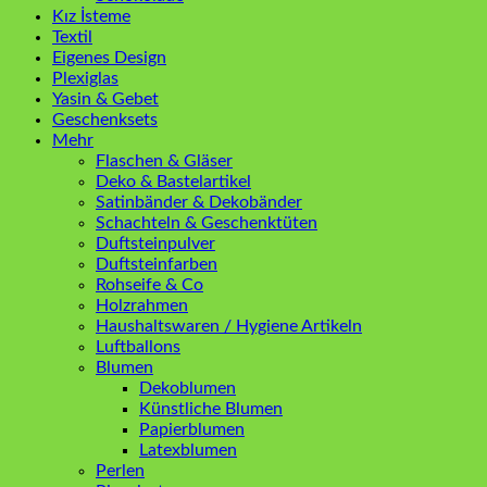
Kız İsteme
Textil
Eigenes Design
Plexiglas
Yasin & Gebet
Geschenksets
Mehr
Flaschen & Gläser
Deko & Bastelartikel
Satinbänder & Dekobänder
Schachteln & Geschenktüten
Duftsteinpulver
Duftsteinfarben
Rohseife & Co
Holzrahmen
Haushaltswaren / Hygiene Artikeln
Luftballons
Blumen
Dekoblumen
Künstliche Blumen
Papierblumen
Latexblumen
Perlen