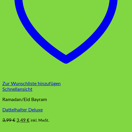
Zur Wunschliste hinzufügen
Schnellansicht
Ramadan/Eid Bayram
Dattelhalter Deluxe
Ursprünglicher
Aktueller
3,99
€
3,49
€
inkl. MwSt.
Dieses
Preis
Preis
Produkt
war:
ist: