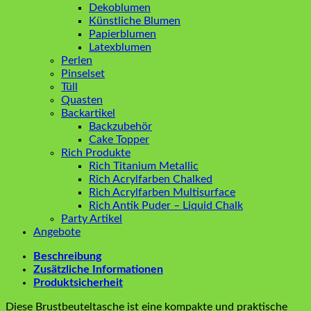
Dekoblumen
Künstliche Blumen
Papierblumen
Latexblumen
Perlen
Pinselset
Tüll
Quasten
Backartikel
Backzubehör
Cake Topper
Rich Produkte
Rich Titanium Metallic
Rich Acrylfarben Chalked
Rich Acrylfarben Multisurface
Rich Antik Puder – Liquid Chalk
Party Artikel
Angebote
Beschreibung
Zusätzliche Informationen
Produktsicherheit
Diese Brustbeuteltasche ist eine kompakte und praktische