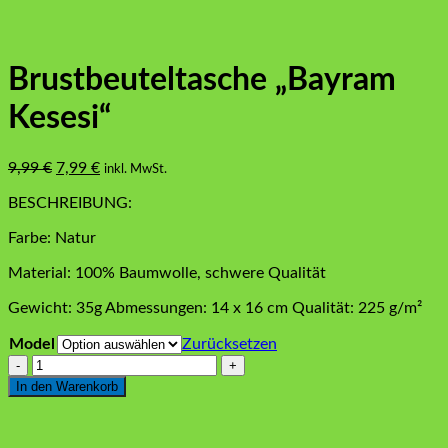
Brustbeuteltasche „Bayram
Kesesi“
Ursprünglicher
Aktueller
9,99
€
7,99
€
inkl. MwSt.
Preis
Preis
BESCHREIBUNG:
war:
ist:
9,99 €
7,99 €.
Farbe: Natur
Material: 100% Baumwolle, schwere Qualität
Gewicht: 35g Abmessungen: 14 x 16 cm Qualität: 225 g/m²
Model
Zurücksetzen
Brustbeuteltasche
„Bayram
In den Warenkorb
Kesesi“
Menge