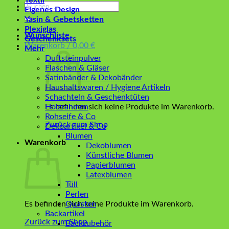
Textil
Suchen
Eigenes Design
nach:
Yasin & Gebetsketten
Plexiglas
Wunschliste
Geschenksets
Warenkorb /
0,00
€
Mehr
Duftsteinpulver
Flaschen & Gläser
Satinbänder & Dekobänder
Haushaltswaren / Hygiene Artikeln
Schachteln & Geschenktüten
Es befinden sich keine Produkte im Warenkorb.
Holzrahmen
Rohseife & Co
Zurück zum Shop
Dekoartikel & Co
Blumen
Warenkorb
Dekoblumen
Künstliche Blumen
Papierblumen
Latexblumen
Tüll
Perlen
Es befinden sich keine Produkte im Warenkorb.
Quasten
Backartikel
Zurück zum Shop
Backzubehör