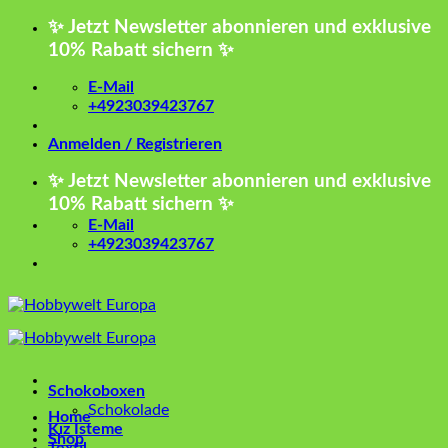
Zum
✨ Jetzt Newsletter abonnieren und exklusive
Inhalt
10% Rabatt sichern ✨
springen
E-Mail
+4923039423767
Anmelden / Registrieren
✨ Jetzt Newsletter abonnieren und exklusive
10% Rabatt sichern ✨
E-Mail
+4923039423767
Schokoboxen
Schokolade
Home
Kız İsteme
Shop