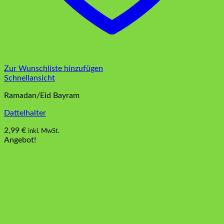
Zur Wunschliste hinzufügen
Schnellansicht
Ramadan/Eid Bayram
Dattelhalter
2,99
€
inkl. MwSt.
Dieses
Angebot!
Produkt
weist
mehrere
Varianten
auf.
Die
Optionen
können