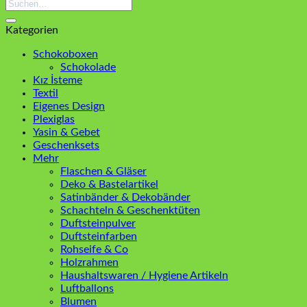
Suchen
nach:
Kategorien
Schokoboxen
Schokolade
Kız İsteme
Textil
Eigenes Design
Plexiglas
Yasin & Gebet
Geschenksets
Mehr
Flaschen & Gläser
Deko & Bastelartikel
Satinbänder & Dekobänder
Schachteln & Geschenktüten
Duftsteinpulver
Duftsteinfarben
Rohseife & Co
Holzrahmen
Haushaltswaren / Hygiene Artikeln
Luftballons
Blumen