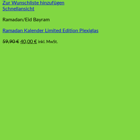
Zur Wunschliste hinzufügen
Schnellansicht
Ramadan/Eid Bayram
Ramadan Kalender Limited Edition Plexiglas
Ursprünglicher
Aktueller
59,90
€
40,00
€
inkl. MwSt.
Dieses
Preis
Preis
Produkt
war:
ist:
weist
59,90 €
40,00 €.
mehrere
Varianten
auf.
Die
Optionen
können
auf
der
Produktseite
gewählt
werden