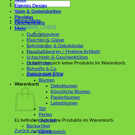
Textil
Suchen
Eigenes Design
nach:
Yasin & Gebetsketten
Plexiglas
Wunschliste
Geschenksets
Warenkorb /
0,00
€
Mehr
Duftsteinpulver
Flaschen & Gläser
Satinbänder & Dekobänder
Haushaltswaren / Hygiene Artikeln
Schachteln & Geschenktüten
Es befinden sich keine Produkte im Warenkorb.
Holzrahmen
Rohseife & Co
Zurück zum Shop
Dekoartikel & Co
Blumen
Warenkorb
Dekoblumen
Künstliche Blumen
Papierblumen
Latexblumen
Tüll
Perlen
Es befinden sich keine Produkte im Warenkorb.
Quasten
Backartikel
Zurück zum Shop
Backzubehör