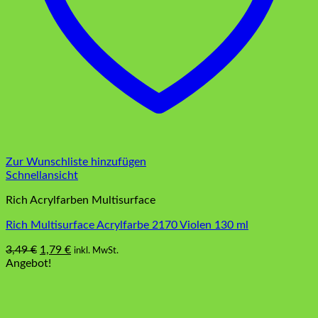
Zur Wunschliste hinzufügen
Schnellansicht
Rich Acrylfarben Multisurface
Rich Multisurface Acrylfarbe 2170 Violen 130 ml
Ursprünglicher
Aktueller
3,49
€
1,79
€
inkl. MwSt.
Preis
Preis
Angebot!
war:
ist:
3,49 €
1,79 €.