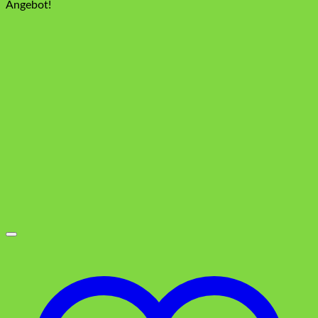
Preis
Preis
Angebot!
war:
ist:
3,49 €
1,79 €.