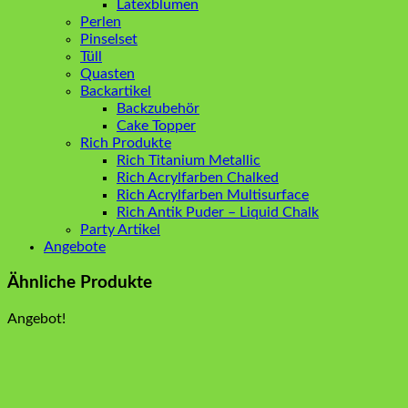
Latexblumen
Perlen
Pinselset
Tüll
Quasten
Backartikel
Backzubehör
Cake Topper
Rich Produkte
Rich Titanium Metallic
Rich Acrylfarben Chalked
Rich Acrylfarben Multisurface
Rich Antik Puder – Liquid Chalk
Party Artikel
Angebote
Ähnliche Produkte
Angebot!