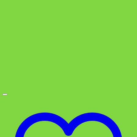
war:
ist:
3,49 €
1,79 €.