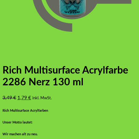
Rich Multisurface Acrylfarbe
2286 Nerz 130 ml
Ursprünglicher
Aktueller
3,49
€
1,79
€
inkl. MwSt.
Preis
Preis
war:
ist:
Rich Multisurface Acrylfarben
3,49 €
1,79 €.
Unser Motto lautet:
Wir machen alt zu neu.