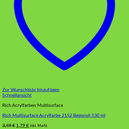
Zur Wunschliste hinzufügen
Schnellansicht
Rich Acrylfarben Multisurface
Rich Multisurface Acrylfarbe 2152 Begonvil 130 ml
Ursprünglicher
Aktueller
3,49
€
1,79
€
inkl. MwSt.