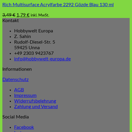
Rich Multisurface Acrylfarbe 2292 Gözde Blau 130 ml
Ursprünglicher
Aktueller
3,49
€
1,79
€
inkl. MwSt.
Preis
Preis
Kontakt
war:
ist:
Hobbywelt Europa
3,49 €
1,79 €.
Z. Sahin
Rudolf-Diesel-Str. 5
59425 Unna
+49 2303 9423767
info@hobbywelt-europa.de
Informationen
Datenschutz
AGB
Impressum
Widerrufsbelehrung
Zahlung und Versand
Social Media
Facebook