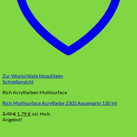
Zur Wunschliste hinzufügen
Schnellansicht
Rich Acrylfarben Multisurface
Rich Multisurface Acrylfarbe 2302 Aquamarin 130 ml
Ursprünglicher
Aktueller
3,49
€
1,79
€
inkl. MwSt.
Preis
Preis
Angebot!
war:
ist:
3,49 €
1,79 €.