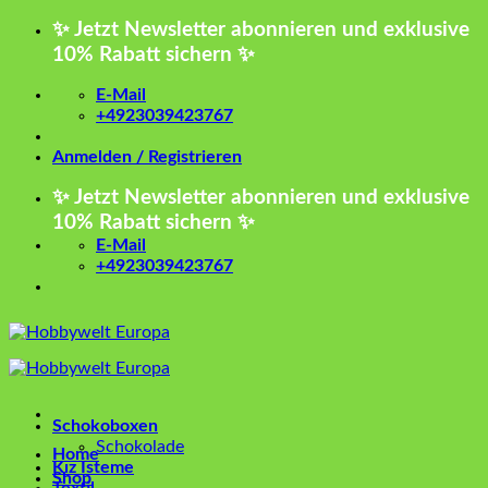
Zum
✨ Jetzt Newsletter abonnieren und exklusive
Inhalt
10% Rabatt sichern ✨
springen
E-Mail
+4923039423767
Anmelden / Registrieren
✨ Jetzt Newsletter abonnieren und exklusive
10% Rabatt sichern ✨
E-Mail
+4923039423767
Schokoboxen
Schokolade
Home
Kız İsteme
Shop