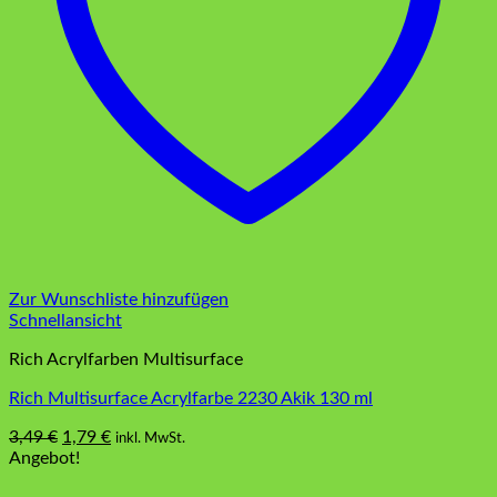
Zur Wunschliste hinzufügen
Schnellansicht
Rich Acrylfarben Multisurface
Rich Multisurface Acrylfarbe 2230 Akik 130 ml
Ursprünglicher
Aktueller
3,49
€
1,79
€
inkl. MwSt.
Preis
Preis
Angebot!
war:
ist: