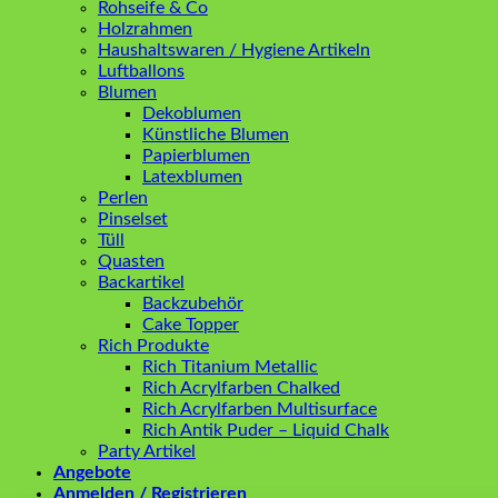
Rohseife & Co
Holzrahmen
Haushaltswaren / Hygiene Artikeln
Luftballons
Blumen
Dekoblumen
Künstliche Blumen
Papierblumen
Latexblumen
Perlen
Pinselset
Tüll
Quasten
Backartikel
Backzubehör
Cake Topper
Rich Produkte
Rich Titanium Metallic
Rich Acrylfarben Chalked
Rich Acrylfarben Multisurface
Rich Antik Puder – Liquid Chalk
Party Artikel
Angebote
Anmelden / Registrieren