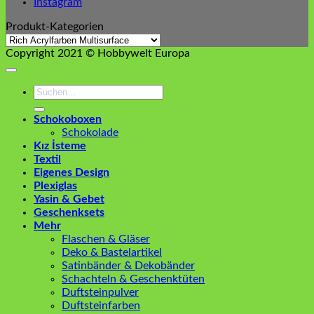
Instagram
Produkt-Kategorien
Copyright 2021 © Hobbywelt Europa
Suchen
nach:
Schokoboxen
Schokolade
Kız İsteme
Textil
Eigenes Design
Plexiglas
Yasin & Gebet
Geschenksets
Mehr
Flaschen & Gläser
Deko & Bastelartikel
Satinbänder & Dekobänder
Schachteln & Geschenktüten
Duftsteinpulver
Duftsteinfarben