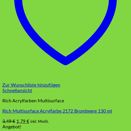
Zur Wunschliste hinzufügen
Schnellansicht
Rich Acrylfarben Multisurface
Rich Multisurface Acrylfarbe 2172 Brombeere 130 ml
Ursprünglicher
Aktueller
3,49
€
1,79
€
inkl. MwSt.
Preis
Preis
Angebot!