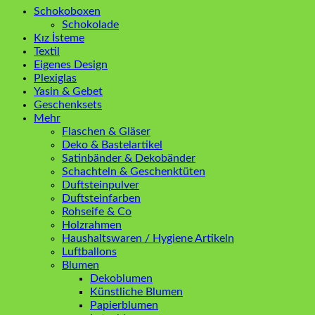
Schokoboxen
Schokolade
Kız İsteme
Textil
Eigenes Design
Plexiglas
Yasin & Gebet
Geschenksets
Mehr
Flaschen & Gläser
Deko & Bastelartikel
Satinbänder & Dekobänder
Schachteln & Geschenktüten
Duftsteinpulver
Duftsteinfarben
Rohseife & Co
Holzrahmen
Haushaltswaren / Hygiene Artikeln
Luftballons
Blumen
Dekoblumen
Künstliche Blumen
Papierblumen