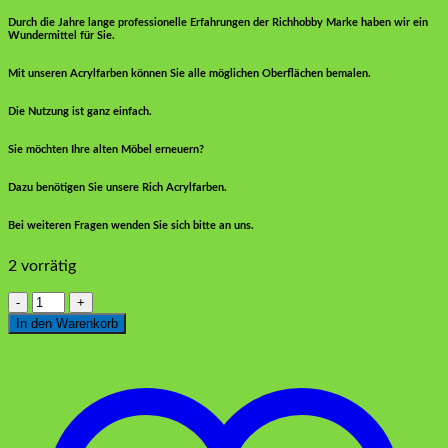
Durch die Jahre lange professionelle Erfahrungen der Richhobby Marke haben wir ein
Wundermittel für Sie.
Mit unseren Acrylfarben können Sie alle möglichen Oberflächen bemalen.
Die Nutzung ist ganz einfach.
Sie möchten Ihre alten Möbel erneuern?
Dazu benötigen Sie unsere Rich Acrylfarben.
Bei weiteren Fragen wenden Sie sich bitte an uns.
2 vorrätig
Rich
Multisurface
In den Warenkorb
Acrylfarbe
2286
Nerz
130
ml
Menge