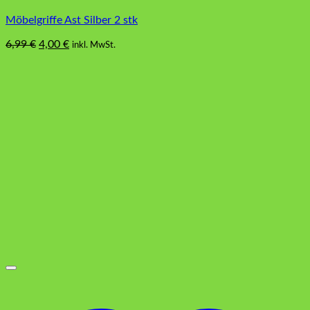
Möbelgriffe Ast Silber 2 stk
Ursprünglicher
Aktueller
6,99
€
4,00
€
inkl. MwSt.
Preis
Preis
war:
ist:
6,99 €
4,00 €.