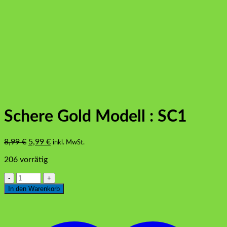
Schere Gold Modell : SC1
Ursprünglicher
Aktueller
8,99
€
5,99
€
inkl. MwSt.
Preis
Preis
206 vorrätig
war:
ist:
8,99 €
5,99 €.
Schere
Gold
In den Warenkorb
Modell
:
SC1
Menge