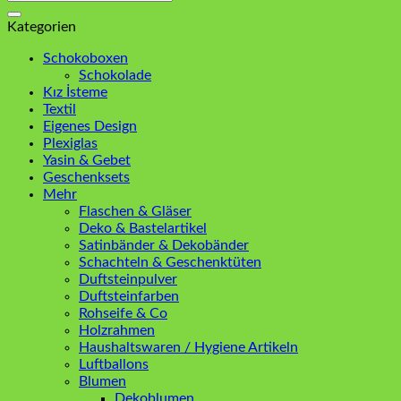
nach:
Kategorien
Schokoboxen
Schokolade
Kız İsteme
Textil
Eigenes Design
Plexiglas
Yasin & Gebet
Geschenksets
Mehr
Flaschen & Gläser
Deko & Bastelartikel
Satinbänder & Dekobänder
Schachteln & Geschenktüten
Duftsteinpulver
Duftsteinfarben
Rohseife & Co
Holzrahmen
Haushaltswaren / Hygiene Artikeln
Luftballons
Blumen
Dekoblumen