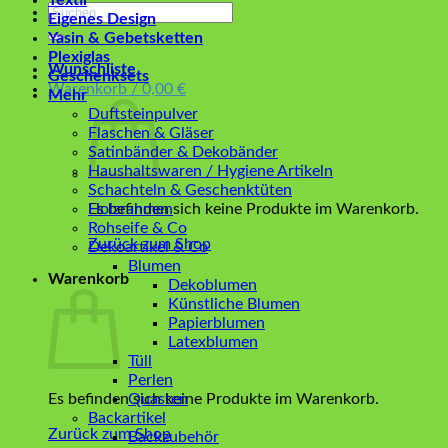
Textil
Suchen
Eigenes Design
nach:
Yasin & Gebetsketten
Plexiglas
Wunschliste
Geschenksets
Warenkorb /
0,00
€
Mehr
Duftsteinpulver
Flaschen & Gläser
Satinbänder & Dekobänder
Haushaltswaren / Hygiene Artikeln
Schachteln & Geschenktüten
Es befinden sich keine Produkte im Warenkorb.
Holzrahmen
Rohseife & Co
Zurück zum Shop
Dekoartikel & Co
Blumen
Warenkorb
Dekoblumen
Künstliche Blumen
Papierblumen
Latexblumen
Tüll
Perlen
Es befinden sich keine Produkte im Warenkorb.
Quasten
Backartikel
Zurück zum Shop
Backzubehör