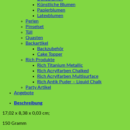
Künstliche Blumen
Papierblumen
Latexblumen
Perlen
Pinselset
Tüll
Quasten
Backartikel
Backzubehör
Cake Topper
Rich Produkte
Rich Titanium Metallic
Rich Acrylfarben Chalked
Rich Acrylfarben Multisurface
Rich Antik Puder – Liquid Chalk
Party Artikel
Angebote
Beschreibung
‎17,02 x 8,38 x 0,03 cm;
150 Gramm