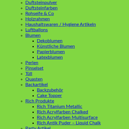
Duftsteinpulver
Duftsteinfarben
Rohseife & Co
Holzrahmen
Haushaltswaren / Hygiene Artikeln
Luftballons
Blumen
Dekoblumen
Künstliche Blumen
Papierblumen
Latexblumen
Perlen
Pinselset
Tüll
Quasten
Backartikel
Backzubehör
Cake Topper
Rich Produkte
Rich Titanium Metallic
Rich Acrylfarben Chalked
Rich Acrylfarben Multisurface
Rich Antik Puder – Liquid Chalk
Party Artikel