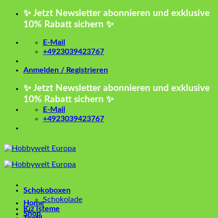
Zum
✨ Jetzt Newsletter abonnieren und exklusive
Inhalt
10% Rabatt sichern ✨
springen
E-Mail
+4923039423767
Anmelden / Registrieren
✨ Jetzt Newsletter abonnieren und exklusive
10% Rabatt sichern ✨
E-Mail
+4923039423767
Schokoboxen
Schokolade
Home
Kız İsteme
Shop