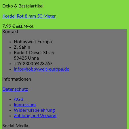
Deko & Bastelartikel
Kordel Rot 8 mm 50 Meter
7,99
€
inkl. MwSt.
Kontakt
Hobbywelt Europa
Z. Sahin
Rudolf-Diesel-Str. 5
59425 Unna
+49 2303 9423767
info@hobbywelt-europa.de
Informationen
Datenschutz
AGB
Impressum
Widerrufsbelehrung
Zahlung und Versand
Social Media