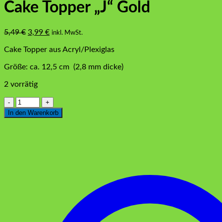
Cake Topper „J“ Gold
Ursprünglicher
Aktueller
5,49
€
3,99
€
inkl. MwSt.
Preis
Preis
Cake Topper aus Acryl/Plexiglas
war:
ist:
5,49 €
3,99 €.
Größe: ca. 12,5 cm (2,8 mm dicke)
2 vorrätig
Cake
Topper
In den Warenkorb
"J"
Gold
Menge