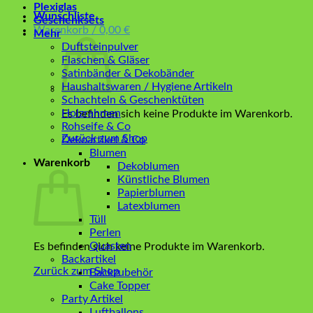
Plexiglas
Wunschliste
Geschenksets
Warenkorb /
0,00
€
Mehr
Duftsteinpulver
Flaschen & Gläser
Satinbänder & Dekobänder
Haushaltswaren / Hygiene Artikeln
Schachteln & Geschenktüten
Holzrahmen
Es befinden sich keine Produkte im Warenkorb.
Rohseife & Co
Zurück zum Shop
Dekoartikel & Co
Blumen
Warenkorb
Dekoblumen
Künstliche Blumen
Papierblumen
Latexblumen
Tüll
Perlen
Quasten
Es befinden sich keine Produkte im Warenkorb.
Backartikel
Zurück zum Shop
Backzubehör
Cake Topper
Party Artikel
Luftballons