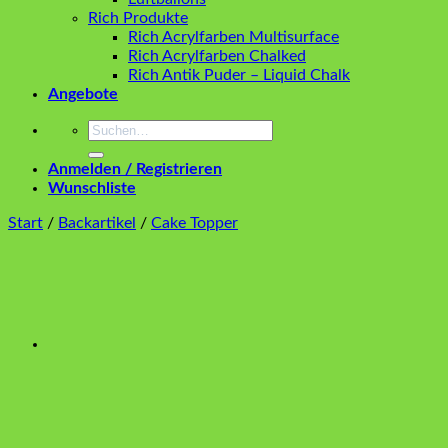
Rich Produkte
Rich Acrylfarben Multisurface
Rich Acrylfarben Chalked
Rich Antik Puder – Liquid Chalk
Angebote
Suchen
nach:
Anmelden / Registrieren
Wunschliste
Start
/
Backartikel
/
Cake Topper