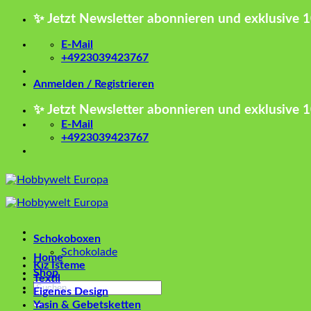
Zum
✨ Jetzt Newsletter abonnieren und exklusive 
Inhalt
springen
E-Mail
+4923039423767
Anmelden / Registrieren
✨ Jetzt Newsletter abonnieren und exklusive 
E-Mail
+4923039423767
Schokoboxen
Schokolade
Home
Kız İsteme
Shop
Textil
Suchen
Eigenes Design
nach:
Yasin & Gebetsketten