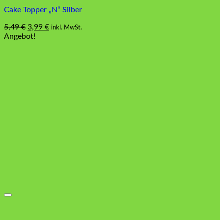
Cake Topper „N“ Silber
Ursprünglicher
Aktueller
5,49
€
3,99
€
inkl. MwSt.
Preis
Preis
Angebot!
war:
ist:
5,49 €
3,99 €.