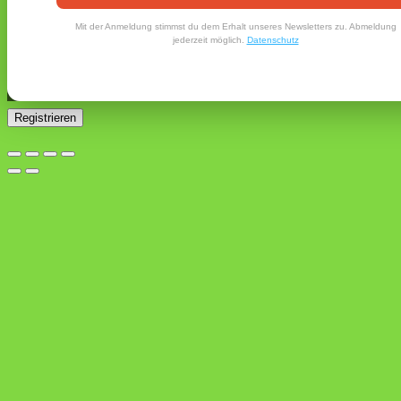
Ein Link zum Erstellen eines neuen Passworts wird an deine
Mit der Anmeldung stimmst du dem Erhalt unseres Newsletters zu. Abmeldung
E-Mail-Adresse gesendet.
jederzeit möglich.
Datenschutz
Ja, ich möchte ein Kundenkonto eröffnen und akzeptiere
Erforderlich
die
Datenschutzerklärung
.
*
Registrieren