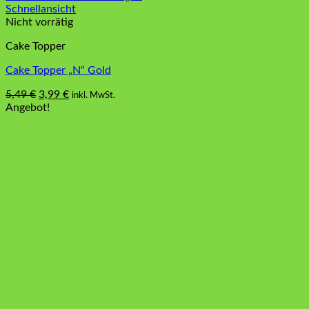
Schnellansicht
Nicht vorrätig
Cake Topper
Cake Topper „N“ Gold
Ursprünglicher
Aktueller
5,49
€
3,99
€
inkl. MwSt.
Preis
Preis
Angebot!
war:
ist:
5,49 €
3,99 €.