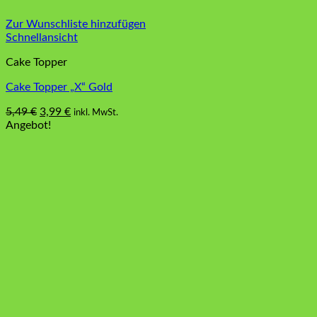
Zur Wunschliste hinzufügen
Schnellansicht
Cake Topper
Cake Topper „X“ Gold
Ursprünglicher
Aktueller
5,49
€
3,99
€
inkl. MwSt.
Preis
Preis
Angebot!
war:
ist:
5,49 €
3,99 €.