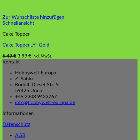
Zur Wunschliste hinzufügen
Schnellansicht
Cake Topper
Cake Topper „Y“ Gold
Ursprünglicher
Aktueller
5,49
€
3,99
€
inkl. MwSt.
Preis
Preis
Kontakt
war:
ist:
Hobbywelt Europa
5,49 €
3,99 €.
Z. Sahin
Rudolf-Diesel-Str. 5
59425 Unna
+49 2303 9423767
info@hobbywelt-europa.de
Informationen
Datenschutz
AGB