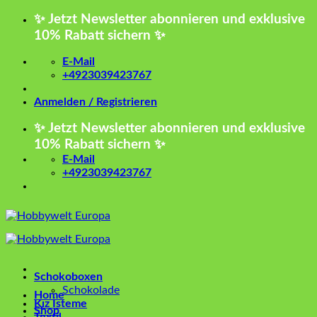
Zum
✨ Jetzt Newsletter abonnieren und exklusive
Inhalt
10% Rabatt sichern ✨
springen
E-Mail
+4923039423767
Anmelden / Registrieren
✨ Jetzt Newsletter abonnieren und exklusive
10% Rabatt sichern ✨
E-Mail
+4923039423767
Schokoboxen
Schokolade
Home
Kız İsteme
Shop