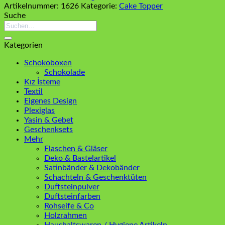
Artikelnummer:
1626
Kategorie:
Cake Topper
Suche
Suchen
nach:
Kategorien
Schokoboxen
Schokolade
Kız İsteme
Textil
Eigenes Design
Plexiglas
Yasin & Gebet
Geschenksets
Mehr
Flaschen & Gläser
Deko & Bastelartikel
Satinbänder & Dekobänder
Schachteln & Geschenktüten
Duftsteinpulver
Duftsteinfarben
Rohseife & Co
Holzrahmen
Haushaltswaren / Hygiene Artikeln