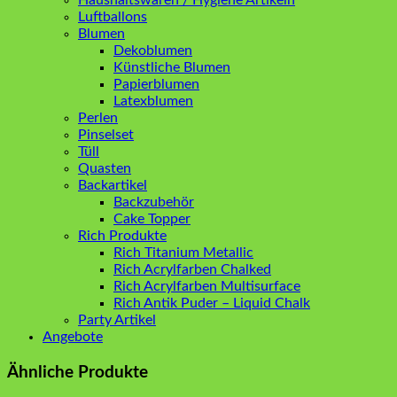
Luftballons
Blumen
Dekoblumen
Künstliche Blumen
Papierblumen
Latexblumen
Perlen
Pinselset
Tüll
Quasten
Backartikel
Backzubehör
Cake Topper
Rich Produkte
Rich Titanium Metallic
Rich Acrylfarben Chalked
Rich Acrylfarben Multisurface
Rich Antik Puder – Liquid Chalk
Party Artikel
Angebote
Ähnliche Produkte