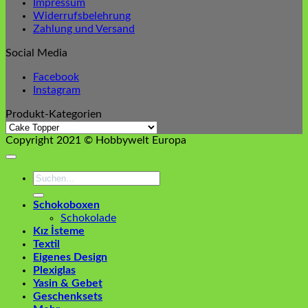
Impressum
Widerrufsbelehrung
Zahlung und Versand
Social Media
Facebook
Instagram
Produkt-Kategorien
Copyright 2021 © Hobbywelt Europa
Suchen
nach:
Schokoboxen
Schokolade
Kız İsteme
Textil
Eigenes Design
Plexiglas
Yasin & Gebet
Geschenksets