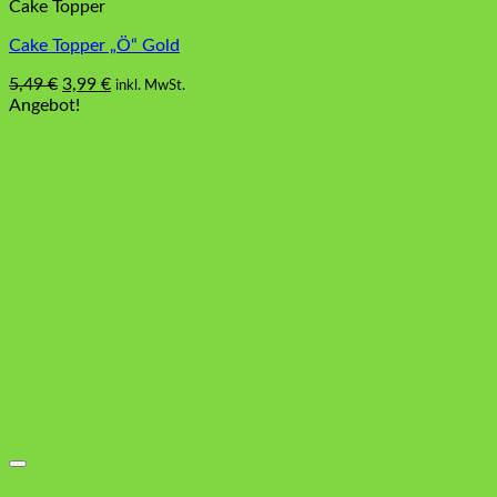
Cake Topper
Cake Topper „Ö“ Gold
Ursprünglicher
Aktueller
5,49
€
3,99
€
inkl. MwSt.
Preis
Preis
Angebot!
war:
ist:
5,49 €
3,99 €.