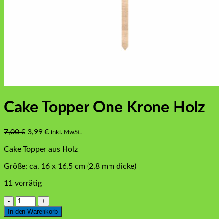
Cake Topper One Krone Holz
Ursprünglicher
Aktueller
7,00
€
3,99
€
inkl. MwSt.
Preis
Preis
Cake Topper aus Holz
war:
ist:
7,00 €
3,99 €.
Größe: ca. 16 x 16,5 cm (2,8 mm dicke)
11 vorrätig
Cake
Topper
In den Warenkorb
One