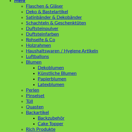
Mehr
Flaschen & Gläser
Deko & Bastelartikel
Satinbänder & Dekobänder
Schachteln & Geschenktüten
Duftsteinpulver
Duftsteinfarben
Rohseife & Co
Holzrahmen
Haushaltswaren / Hygiene Artikeln
Luftballons
Blumen
Dekoblumen
Künstliche Blumen
Papierblumen
Latexblumen
Perlen
Pinselset
Tüll
Quasten
Backartikel
Backzubehör
Cake Topper
Rich Produkte