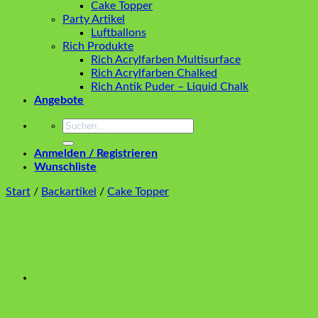
Cake Topper
Party Artikel
Luftballons
Rich Produkte
Rich Acrylfarben Multisurface
Rich Acrylfarben Chalked
Rich Antik Puder – Liquid Chalk
Angebote
Suchen
nach:
Anmelden / Registrieren
Wunschliste
Start
/
Backartikel
/
Cake Topper