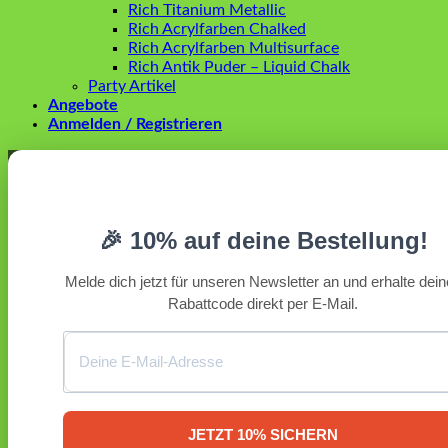
Rich Titanium Metallic
Rich Acrylfarben Chalked
Rich Acrylfarben Multisurface
Rich Antik Puder – Liquid Chalk
Party Artikel
Angebote
Anmelden / Registrieren
Anmelden
Erforderlich
Benutzername oder E-Mail-Adresse
*
🎉 10% auf deine Bestellung!
Erforderlich
Passwort
*
Melde dich jetzt für unseren Newsletter an und erhalte dei
Rabattcode direkt per E-Mail.
Angemeldet bleiben
Anmelden
Passwort vergessen?
Registrieren
Erforderlich
E-Mail-Adresse
*
JETZT 10% SICHERN