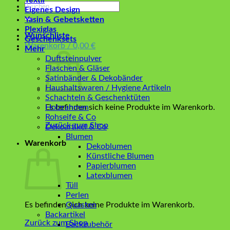
Textil
Suchen
Eigenes Design
nach:
Yasin & Gebetsketten
Plexiglas
Wunschliste
Geschenksets
Warenkorb /
0,00
€
Mehr
Duftsteinpulver
Flaschen & Gläser
Satinbänder & Dekobänder
Haushaltswaren / Hygiene Artikeln
Schachteln & Geschenktüten
Es befinden sich keine Produkte im Warenkorb.
Holzrahmen
Rohseife & Co
Zurück zum Shop
Dekoartikel & Co
Blumen
Warenkorb
Dekoblumen
Künstliche Blumen
Papierblumen
Latexblumen
Tüll
Perlen
Es befinden sich keine Produkte im Warenkorb.
Quasten
Backartikel
Zurück zum Shop
Backzubehör