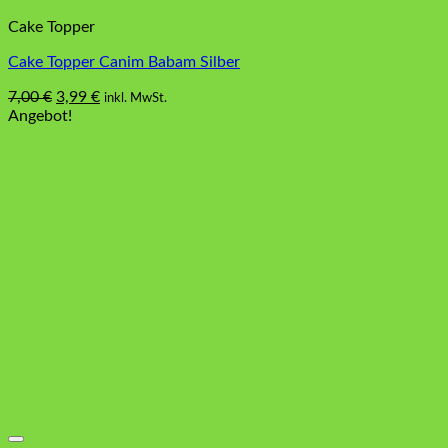
Cake Topper
Cake Topper Canim Babam Silber
Ursprünglicher
Aktueller
7,00
€
3,99
€
inkl. MwSt.
Preis
Preis
Angebot!
war:
ist:
7,00 €
3,99 €.