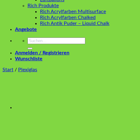
Rich Produkte
Rich Acrylfarben Multisurface
Rich Acrylfarben Chalked
Rich Antik Puder – Liquid Chalk
Angebote
Suchen
nach:
Anmelden / Registrieren
Wunschliste
Start
/
Plexiglas