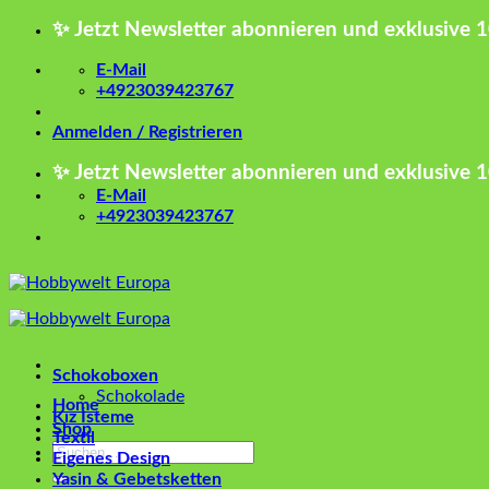
Zum
✨ Jetzt Newsletter abonnieren und exklusive 
Inhalt
springen
E-Mail
+4923039423767
Anmelden / Registrieren
✨ Jetzt Newsletter abonnieren und exklusive 
E-Mail
+4923039423767
Schokoboxen
Schokolade
Home
Kız İsteme
Shop
Textil
Suchen
Eigenes Design
nach:
Yasin & Gebetsketten