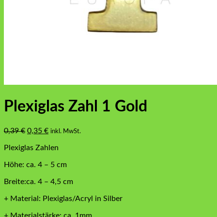
Plexiglas Zahl 1 Gold
Ursprünglicher
Aktueller
0,39
€
0,35
€
inkl. MwSt.
Preis
Preis
Plexiglas Zahlen
war:
ist:
0,39 €
0,35 €.
Höhe: ca. 4 – 5 cm
Breite:ca. 4 – 4,5 cm
+ Material: Plexiglas/Acryl in Silber
+ Materialstärke: ca. 1mm