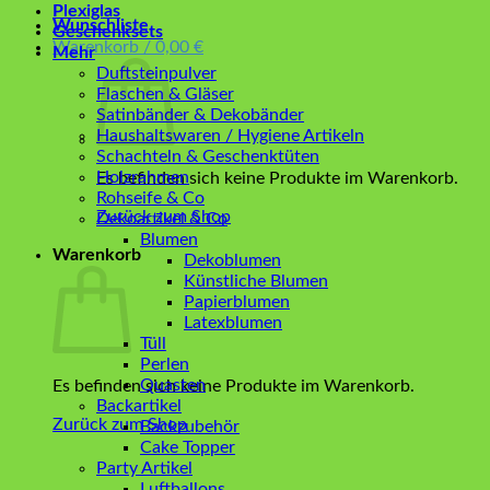
Plexiglas
Wunschliste
Geschenksets
Warenkorb /
0,00
€
Mehr
Duftsteinpulver
Flaschen & Gläser
Satinbänder & Dekobänder
Haushaltswaren / Hygiene Artikeln
Schachteln & Geschenktüten
Holzrahmen
Es befinden sich keine Produkte im Warenkorb.
Rohseife & Co
Zurück zum Shop
Dekoartikel & Co
Blumen
Warenkorb
Dekoblumen
Künstliche Blumen
Papierblumen
Latexblumen
Tüll
Perlen
Quasten
Es befinden sich keine Produkte im Warenkorb.
Backartikel
Zurück zum Shop
Backzubehör
Cake Topper
Party Artikel
Luftballons