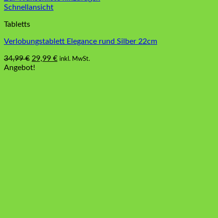
Schnellansicht
Tabletts
Verlobungstablett Elegance rund Silber 22cm
Ursprünglicher
Aktueller
34,99
€
29,99
€
inkl. MwSt.
Preis
Preis
Angebot!
war:
ist:
34,99 €
29,99 €.