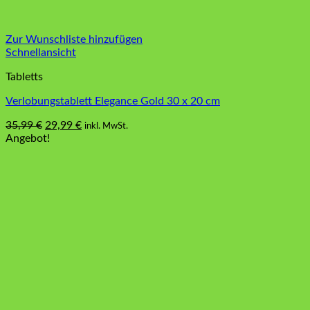
Zur Wunschliste hinzufügen
Schnellansicht
Tabletts
Verlobungstablett Elegance Gold 30 x 20 cm
Ursprünglicher
Aktueller
35,99
€
29,99
€
inkl. MwSt.
Preis
Preis
Angebot!
war:
ist:
35,99 €
29,99 €.