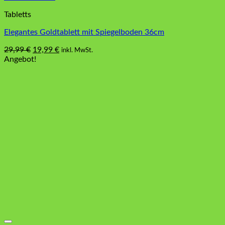
Tabletts
Elegantes Goldtablett mit Spiegelboden 36cm
Ursprünglicher
Aktueller
29,99
€
19,99
€
inkl. MwSt.
Preis
Preis
Angebot!
war:
ist:
29,99 €
19,99 €.