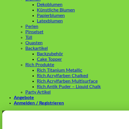
Dekoblumen
Künstliche Blumen
Papierblumen
Latexblumen
Perlen
Pinselset
Tüll
Quasten
Backartikel
Backzubehör
Cake Topper
Rich Produkte
Rich Titanium Metallic
Rich Acrylfarben Chalked
Rich Acrylfarben Multisurface
Rich Antik Puder – Liquid Chalk
Party Artikel
Angebote
Anmelden / Registrieren
Anmelden
Erforderlich
Benutzername oder E-Mail-Adresse
*