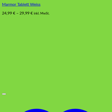
Marmor Tablett Weiss
24,99
€
–
29,99
€
inkl. MwSt.
Dieses
Produkt
weist
mehrere
Varianten
auf.
Die
Optionen
können
auf
der
Produktseite
gewählt
werden