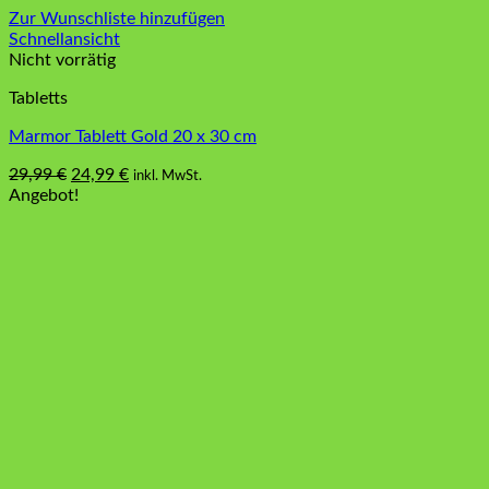
Zur Wunschliste hinzufügen
Schnellansicht
Nicht vorrätig
Tabletts
Marmor Tablett Gold 20 x 30 cm
Ursprünglicher
Aktueller
29,99
€
24,99
€
inkl. MwSt.
Preis
Preis
Angebot!
war:
ist:
29,99 €
24,99 €.