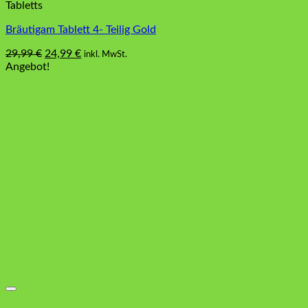
Tabletts
Bräutigam Tablett 4- Teilig Gold
Ursprünglicher
Aktueller
29,99
€
24,99
€
inkl. MwSt.
Preis
Preis
Angebot!
war:
ist:
29,99 €
24,99 €.