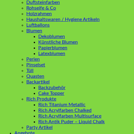
Duftsteinfarben
Rohseife & Co
Holzrahmen
Haushaltswaren / Hygiene Artikeln
Luftballons
Blumen
Dekoblumen
Künstliche Blumen
Papierblumen
Latexblumen
Perlen
Pinselset
Tüll
Quasten
Backartikel
Backzubehör
Cake Topper
Rich Produkte
Rich Titanium Metallic
Rich Acrylfarben Chalked
Rich Acrylfarben Multisurface
Rich Antik Puder – Liquid Chalk
Party Artikel
Angebote