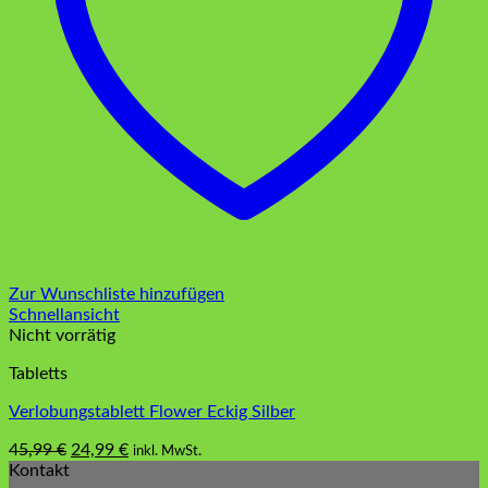
Zur Wunschliste hinzufügen
Schnellansicht
Nicht vorrätig
Tabletts
Verlobungstablett Flower Eckig Silber
Ursprünglicher
Aktueller
45,99
€
24,99
€
inkl. MwSt.
Preis
Preis
Kontakt