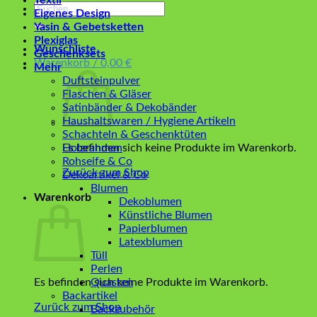
Textil
Suchen
Eigenes Design
nach:
Yasin & Gebetsketten
Plexiglas
Wunschliste
Geschenksets
Warenkorb /
0,00
€
Mehr
Duftsteinpulver
Flaschen & Gläser
Satinbänder & Dekobänder
Haushaltswaren / Hygiene Artikeln
Schachteln & Geschenktüten
Es befinden sich keine Produkte im Warenkorb.
Holzrahmen
Rohseife & Co
Zurück zum Shop
Dekoartikel & Co
Blumen
Warenkorb
Dekoblumen
Künstliche Blumen
Papierblumen
Latexblumen
Tüll
Perlen
Es befinden sich keine Produkte im Warenkorb.
Quasten
Backartikel
Zurück zum Shop
Backzubehör