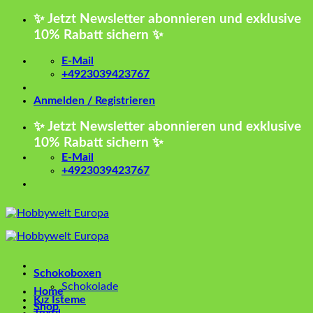
Zum
✨ Jetzt Newsletter abonnieren und exklusive
Inhalt
10% Rabatt sichern ✨
springen
E-Mail
+4923039423767
Anmelden / Registrieren
✨ Jetzt Newsletter abonnieren und exklusive
10% Rabatt sichern ✨
E-Mail
+4923039423767
Schokoboxen
Schokolade
Home
Kız İsteme
Shop