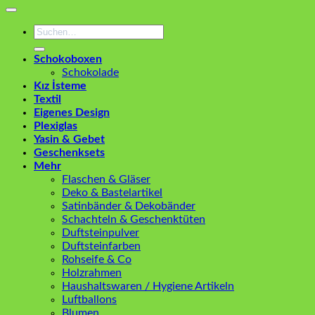
Suchen
nach:
Schokoboxen
Schokolade
Kız İsteme
Textil
Eigenes Design
Plexiglas
Yasin & Gebet
Geschenksets
Mehr
Flaschen & Gläser
Deko & Bastelartikel
Satinbänder & Dekobänder
Schachteln & Geschenktüten
Duftsteinpulver
Duftsteinfarben
Rohseife & Co
Holzrahmen
Haushaltswaren / Hygiene Artikeln
Luftballons
Blumen