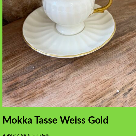
Mokka Tasse Weiss Gold
Ursprünglicher
Aktueller
9,99
€
4,99
€
inkl. MwSt.