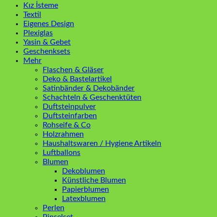
Kız İsteme
Textil
Eigenes Design
Plexiglas
Yasin & Gebet
Geschenksets
Mehr
Flaschen & Gläser
Deko & Bastelartikel
Satinbänder & Dekobänder
Schachteln & Geschenktüten
Duftsteinpulver
Duftsteinfarben
Rohseife & Co
Holzrahmen
Haushaltswaren / Hygiene Artikeln
Luftballons
Blumen
Dekoblumen
Künstliche Blumen
Papierblumen
Latexblumen
Perlen
Pinselset