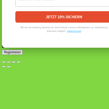
Registrieren
Erforderlich
E-Mail-Adresse
*
JETZT 10% SICHERN
Ein Link zum Erstellen eines neuen Passworts wird an deine
Mit der Anmeldung stimmst du dem Erhalt unseres Newsletters zu. Abmeldung
E-Mail-Adresse gesendet.
jederzeit möglich.
Datenschutz
Ja, ich möchte ein Kundenkonto eröffnen und akzeptiere
Erforderlich
die
Datenschutzerklärung
.
*
Registrieren