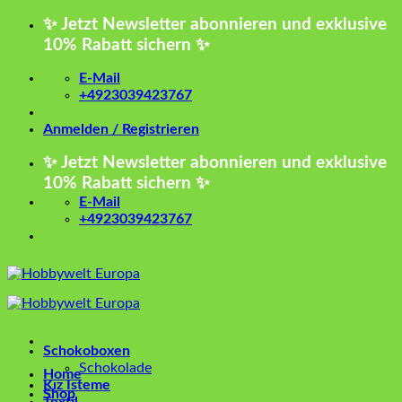
Zum
✨ Jetzt Newsletter abonnieren und exklusive
Inhalt
10% Rabatt sichern ✨
springen
E-Mail
+4923039423767
Anmelden / Registrieren
✨ Jetzt Newsletter abonnieren und exklusive
10% Rabatt sichern ✨
E-Mail
+4923039423767
Schokoboxen
Schokolade
Home
Kız İsteme
Shop