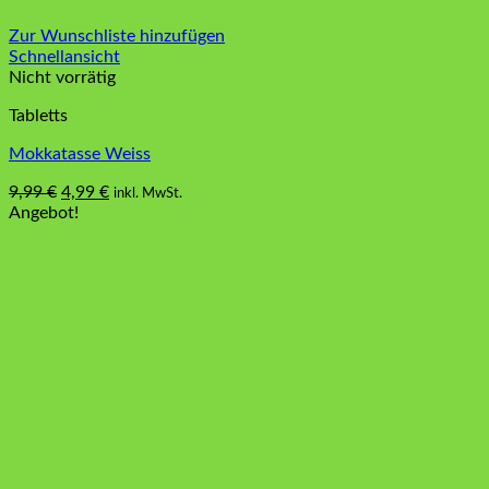
Zur Wunschliste hinzufügen
Schnellansicht
Nicht vorrätig
Tabletts
Mokkatasse Weiss
Ursprünglicher
Aktueller
9,99
€
4,99
€
inkl. MwSt.
Preis
Preis
Angebot!
war:
ist:
9,99 €
4,99 €.