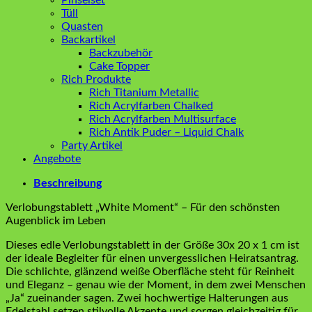
Tüll
Quasten
Backartikel
Backzubehör
Cake Topper
Rich Produkte
Rich Titanium Metallic
Rich Acrylfarben Chalked
Rich Acrylfarben Multisurface
Rich Antik Puder – Liquid Chalk
Party Artikel
Angebote
Beschreibung
Verlobungstablett „White Moment“ – Für den schönsten
Augenblick im Leben
Dieses edle Verlobungstablett in der Größe 30x 20 x 1 cm ist
der ideale Begleiter für einen unvergesslichen Heiratsantrag.
Die schlichte, glänzend weiße Oberfläche steht für Reinheit
und Eleganz – genau wie der Moment, in dem zwei Menschen
„Ja“ zueinander sagen. Zwei hochwertige Halterungen aus
Edelstahl setzen stilvolle Akzente und sorgen gleichzeitig für