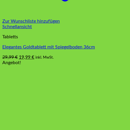
Zur Wunschliste hinzufügen
Schnellansicht
Tabletts
Elegantes Goldtablett mit Spiegelboden 36cm
Ursprünglicher
Aktueller
29,99
€
19,99
€
inkl. MwSt.
Preis
Preis
Angebot!
war:
ist:
29,99 €
19,99 €.