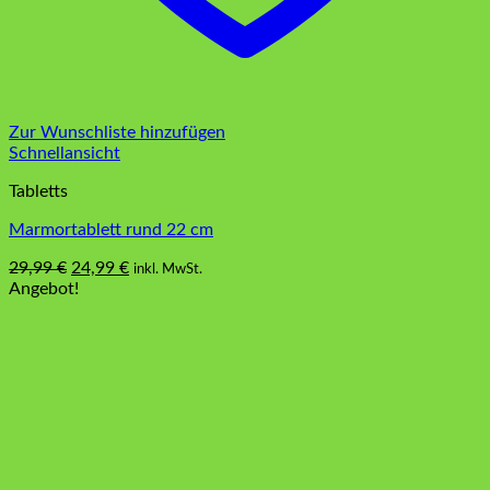
Zur Wunschliste hinzufügen
Schnellansicht
Tabletts
Marmortablett rund 22 cm
Ursprünglicher
Aktueller
29,99
€
24,99
€
inkl. MwSt.
Preis
Preis
Angebot!
war:
ist:
29,99 €
24,99 €.