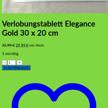
Verlobungstablett Elegance
Gold 30 x 20 cm
Ursprünglicher
Aktueller
35,99
€
29,99
€
inkl. MwSt.
Preis
Preis
3 vorrätig
war:
ist:
35,99 €
29,99 €.
Verlobungstablett
Elegance
In den Warenkorb
Gold
30
x
20
cm
Menge