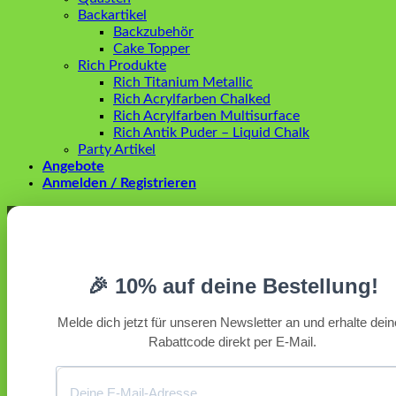
Backartikel
Backzubehör
Cake Topper
Rich Produkte
Rich Titanium Metallic
Rich Acrylfarben Chalked
Rich Acrylfarben Multisurface
Rich Antik Puder – Liquid Chalk
Party Artikel
Angebote
Anmelden / Registrieren
Anmelden
Erforderlich
Benutzername oder E-Mail-Adresse
*
🎉 10% auf deine Bestellung!
Erforderlich
Passwort
*
Melde dich jetzt für unseren Newsletter an und erhalte dei
Rabattcode direkt per E-Mail.
Angemeldet bleiben
Anmelden
Passwort vergessen?