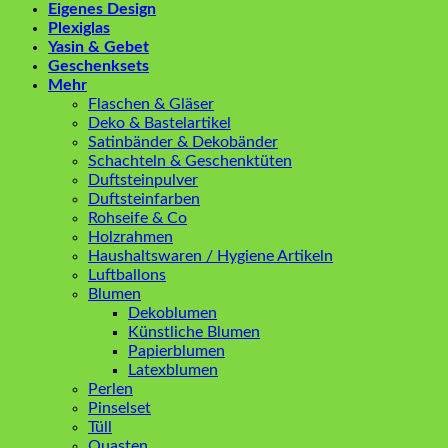
Eigenes Design
Plexiglas
Yasin & Gebet
Geschenksets
Mehr
Flaschen & Gläser
Deko & Bastelartikel
Satinbänder & Dekobänder
Schachteln & Geschenktüten
Duftsteinpulver
Duftsteinfarben
Rohseife & Co
Holzrahmen
Haushaltswaren / Hygiene Artikeln
Luftballons
Blumen
Dekoblumen
Künstliche Blumen
Papierblumen
Latexblumen
Perlen
Pinselset
Tüll
Quasten