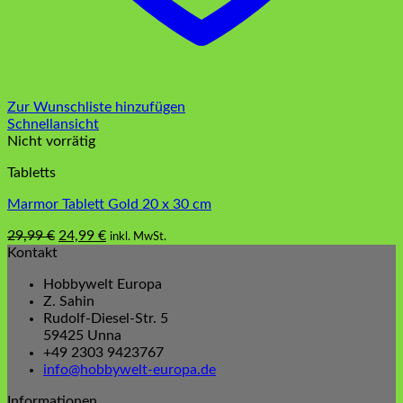
Zur Wunschliste hinzufügen
Schnellansicht
Nicht vorrätig
Tabletts
Marmor Tablett Gold 20 x 30 cm
Ursprünglicher
Aktueller
29,99
€
24,99
€
inkl. MwSt.
Preis
Preis
Kontakt
war:
ist:
Hobbywelt Europa
29,99 €
24,99 €.
Z. Sahin
Rudolf-Diesel-Str. 5
59425 Unna
+49 2303 9423767
info@hobbywelt-europa.de
Informationen