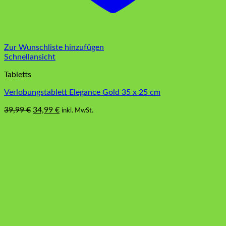
Zur Wunschliste hinzufügen
Schnellansicht
Tabletts
Verlobungstablett Elegance Gold 35 x 25 cm
Ursprünglicher
Aktueller
39,99
€
34,99
€
inkl. MwSt.
Preis
Preis
war:
ist:
39,99 €
34,99 €.