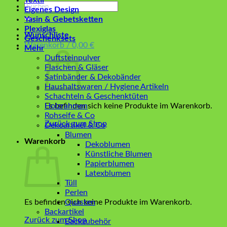
Textil
Suchen
Eigenes Design
nach:
Yasin & Gebetsketten
Plexiglas
Wunschliste
Geschenksets
Warenkorb /
0,00
€
Mehr
Duftsteinpulver
Flaschen & Gläser
Satinbänder & Dekobänder
Haushaltswaren / Hygiene Artikeln
Schachteln & Geschenktüten
Es befinden sich keine Produkte im Warenkorb.
Holzrahmen
Rohseife & Co
Zurück zum Shop
Dekoartikel & Co
Blumen
Warenkorb
Dekoblumen
Künstliche Blumen
Papierblumen
Latexblumen
Tüll
Perlen
Es befinden sich keine Produkte im Warenkorb.
Quasten
Backartikel
Zurück zum Shop
Backzubehör