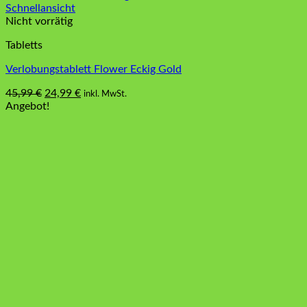
Schnellansicht
Nicht vorrätig
Tabletts
Verlobungstablett Flower Eckig Gold
Ursprünglicher
Aktueller
45,99
€
24,99
€
inkl. MwSt.
Preis
Preis
Angebot!
war:
ist:
45,99 €
24,99 €.