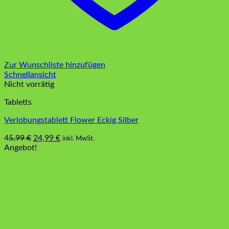
Zur Wunschliste hinzufügen
Schnellansicht
Nicht vorrätig
Tabletts
Verlobungstablett Flower Eckig Silber
Ursprünglicher
Aktueller
45,99
€
24,99
€
inkl. MwSt.
Preis
Preis
Angebot!
war:
ist:
45,99 €
24,99 €.