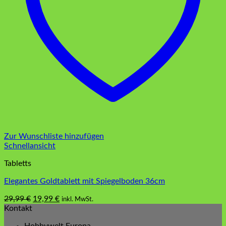
Zur Wunschliste hinzufügen
Schnellansicht
Tabletts
Elegantes Goldtablett mit Spiegelboden 36cm
Ursprünglicher
Aktueller
29,99
€
19,99
€
inkl. MwSt.
Preis
Preis
Kontakt
war:
ist: