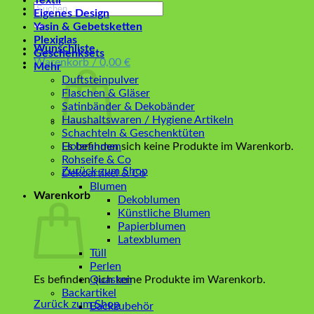
Textil
Suchen
Eigenes Design
nach:
Yasin & Gebetsketten
Plexiglas
Wunschliste
Geschenksets
Warenkorb /
0,00
€
Mehr
Duftsteinpulver
Flaschen & Gläser
Satinbänder & Dekobänder
Haushaltswaren / Hygiene Artikeln
Schachteln & Geschenktüten
Es befinden sich keine Produkte im Warenkorb.
Holzrahmen
Rohseife & Co
Zurück zum Shop
Dekoartikel & Co
Blumen
Warenkorb
Dekoblumen
Künstliche Blumen
Papierblumen
Latexblumen
Tüll
Perlen
Es befinden sich keine Produkte im Warenkorb.
Quasten
Backartikel
Zurück zum Shop
Backzubehör