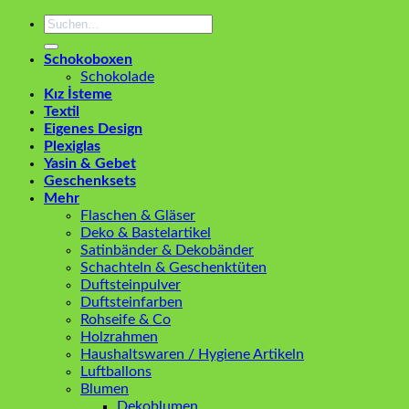
Suchen
nach:
Schokoboxen
Schokolade
Kız İsteme
Textil
Eigenes Design
Plexiglas
Yasin & Gebet
Geschenksets
Mehr
Flaschen & Gläser
Deko & Bastelartikel
Satinbänder & Dekobänder
Schachteln & Geschenktüten
Duftsteinpulver
Duftsteinfarben
Rohseife & Co
Holzrahmen
Haushaltswaren / Hygiene Artikeln
Luftballons
Blumen
Dekoblumen