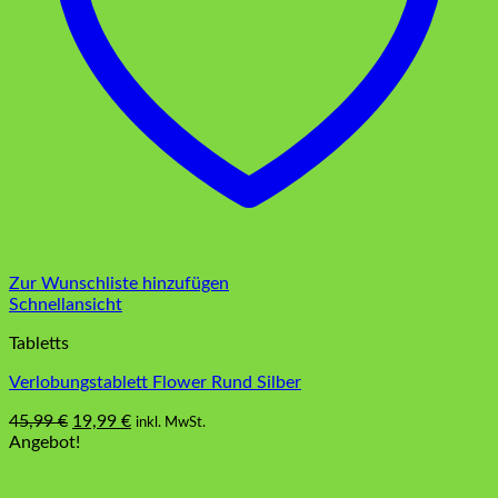
Zur Wunschliste hinzufügen
Schnellansicht
Tabletts
Verlobungstablett Flower Rund Silber
Ursprünglicher
Aktueller
45,99
€
19,99
€
inkl. MwSt.
Preis
Preis
Angebot!
war:
ist:
45,99 €
19,99 €.