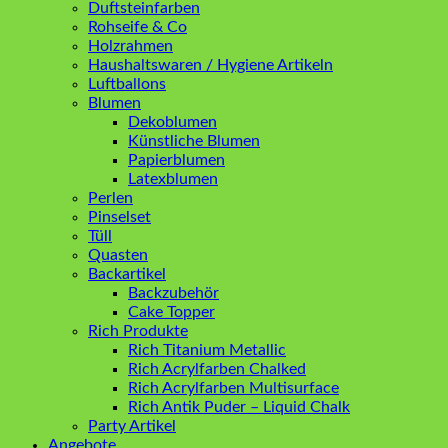
Duftsteinfarben
Rohseife & Co
Holzrahmen
Haushaltswaren / Hygiene Artikeln
Luftballons
Blumen
Dekoblumen
Künstliche Blumen
Papierblumen
Latexblumen
Perlen
Pinselset
Tüll
Quasten
Backartikel
Backzubehör
Cake Topper
Rich Produkte
Rich Titanium Metallic
Rich Acrylfarben Chalked
Rich Acrylfarben Multisurface
Rich Antik Puder – Liquid Chalk
Party Artikel
Angebote