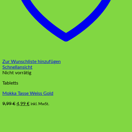
Zur Wunschliste hinzufügen
Schnellansicht
Nicht vorrätig
Tabletts
Mokka Tasse Weiss Gold
Ursprünglicher
Aktueller
9,99
€
4,99
€
inkl. MwSt.
Preis
Preis
war:
ist:
9,99 €
4,99 €.