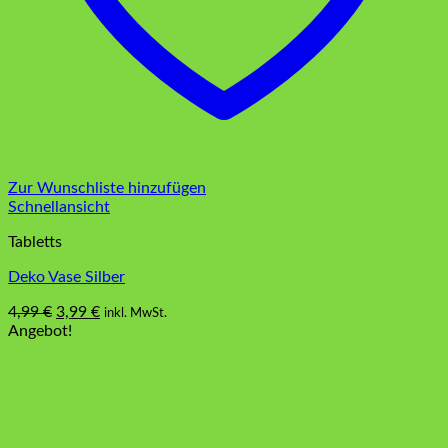
Zur Wunschliste hinzufügen
Schnellansicht
Tabletts
Deko Vase Silber
Ursprünglicher
Aktueller
4,99
€
3,99
€
inkl. MwSt.
Preis
Preis
Angebot!
war:
ist:
4,99 €
3,99 €.