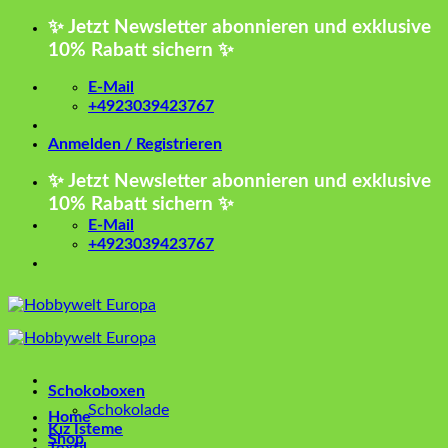
Zum
✨ Jetzt Newsletter abonnieren und exklusive
Inhalt
10% Rabatt sichern ✨
springen
E-Mail
+4923039423767
Anmelden / Registrieren
✨ Jetzt Newsletter abonnieren und exklusive
10% Rabatt sichern ✨
E-Mail
+4923039423767
Schokoboxen
Schokolade
Home
Kız İsteme
Shop