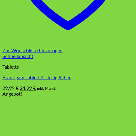
Zur Wunschliste hinzufügen
Schnellansicht
Tabletts
Bräutigam Tablett 4- Teilig Silber
Ursprünglicher
Aktueller
29,99
€
24,99
€
inkl. MwSt.
Preis
Preis
Angebot!
war:
ist:
29,99 €
24,99 €.