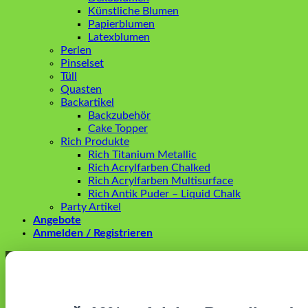
Künstliche Blumen
Papierblumen
Latexblumen
Perlen
Pinselset
Tüll
Quasten
Backartikel
Backzubehör
Cake Topper
Rich Produkte
Rich Titanium Metallic
Rich Acrylfarben Chalked
Rich Acrylfarben Multisurface
Rich Antik Puder – Liquid Chalk
Party Artikel
Angebote
Anmelden / Registrieren
Anmelden
Erforderlich
Benutzername oder E-Mail-Adresse
*