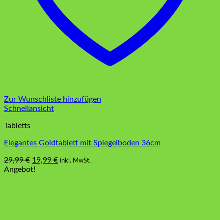
Zur Wunschliste hinzufügen
Schnellansicht
Tabletts
Elegantes Goldtablett mit Spiegelboden 36cm
Ursprünglicher
Aktueller
29,99
€
19,99
€
inkl. MwSt.
Preis
Preis
Angebot!
war:
ist:
29,99 €
19,99 €.