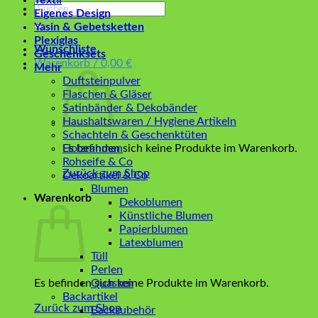
Textil
Suchen
Eigenes Design
nach:
Yasin & Gebetsketten
Plexiglas
Wunschliste
Geschenksets
Warenkorb /
0,00
€
Mehr
Duftsteinpulver
Flaschen & Gläser
Satinbänder & Dekobänder
Haushaltswaren / Hygiene Artikeln
Schachteln & Geschenktüten
Es befinden sich keine Produkte im Warenkorb.
Holzrahmen
Rohseife & Co
Zurück zum Shop
Dekoartikel & Co
Blumen
Warenkorb
Dekoblumen
Künstliche Blumen
Papierblumen
Latexblumen
Tüll
Perlen
Es befinden sich keine Produkte im Warenkorb.
Quasten
Backartikel
Zurück zum Shop
Backzubehör