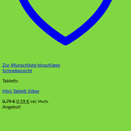
Zur Wunschliste hinzufügen
Schnellansicht
Tabletts
Mini Tablett Silber
Ursprünglicher
Aktueller
0,79
€
0,59
€
inkl. MwSt.
Preis
Preis
Angebot!
war:
ist:
0,79 €
0,59 €.