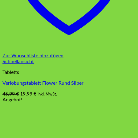
Zur Wunschliste hinzufügen
Schnellansicht
Tabletts
Verlobungstablett Flower Rund Silber
Ursprünglicher
Aktueller
45,99
€
19,99
€
inkl. MwSt.
Preis
Preis
Angebot!
war:
ist:
45,99 €
19,99 €.