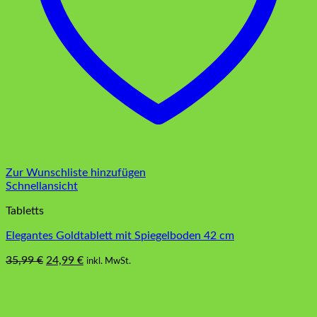
Zur Wunschliste hinzufügen
Schnellansicht
Tabletts
Elegantes Goldtablett mit Spiegelboden 42 cm
Ursprünglicher
Aktueller
35,99
€
24,99
€
inkl. MwSt.
Preis
Preis
war:
ist:
35,99 €
24,99 €.