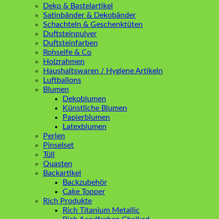
Deko & Bastelartikel
Satinbänder & Dekobänder
Schachteln & Geschenktüten
Duftsteinpulver
Duftsteinfarben
Rohseife & Co
Holzrahmen
Haushaltswaren / Hygiene Artikeln
Luftballons
Blumen
Dekoblumen
Künstliche Blumen
Papierblumen
Latexblumen
Perlen
Pinselset
Tüll
Quasten
Backartikel
Backzubehör
Cake Topper
Rich Produkte
Rich Titanium Metallic