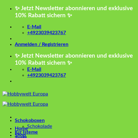
Zum
✨ Jetzt Newsletter abonnieren und exklusive
Inhalt
10% Rabatt sichern ✨
springen
E-Mail
+4923039423767
Anmelden / Registrieren
✨ Jetzt Newsletter abonnieren und exklusive
10% Rabatt sichern ✨
E-Mail
+4923039423767
Schokoboxen
Schokolade
Home
Kız İsteme
Shop