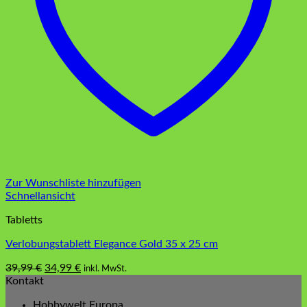
Zur Wunschliste hinzufügen
Schnellansicht
Tabletts
Verlobungstablett Elegance Gold 35 x 25 cm
Ursprünglicher
Aktueller
39,99
€
34,99
€
inkl. MwSt.
Preis
Preis
Kontakt
war:
ist:
Hobbywelt Europa
39,99 €
34,99 €.