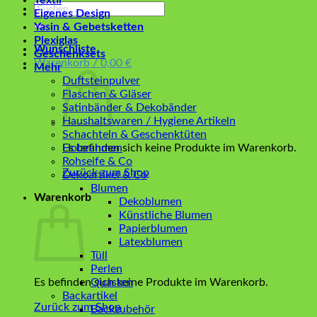
Textil
Suchen
Eigenes Design
nach:
Yasin & Gebetsketten
Plexiglas
Wunschliste
Geschenksets
Warenkorb /
0,00
€
Mehr
Duftsteinpulver
Flaschen & Gläser
Satinbänder & Dekobänder
Haushaltswaren / Hygiene Artikeln
Schachteln & Geschenktüten
Es befinden sich keine Produkte im Warenkorb.
Holzrahmen
Rohseife & Co
Zurück zum Shop
Dekoartikel & Co
Blumen
Warenkorb
Dekoblumen
Künstliche Blumen
Papierblumen
Latexblumen
Tüll
Perlen
Es befinden sich keine Produkte im Warenkorb.
Quasten
Backartikel
Zurück zum Shop
Backzubehör