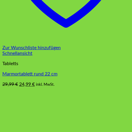
Zur Wunschliste hinzufügen
Schnellansicht
Tabletts
Marmortablett rund 22 cm
Ursprünglicher
Aktueller
29,99
€
24,99
€
inkl. MwSt.
Preis
Preis
war:
ist:
29,99 €
24,99 €.