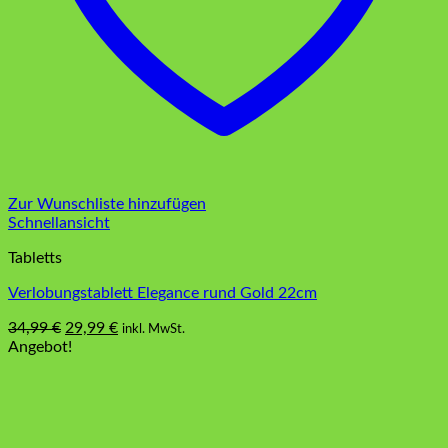
Zur Wunschliste hinzufügen
Schnellansicht
Tabletts
Verlobungstablett Elegance rund Gold 22cm
Ursprünglicher
Aktueller
34,99
€
29,99
€
inkl. MwSt.
Preis
Preis
Angebot!
war:
ist:
34,99 €
29,99 €.