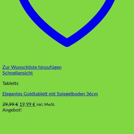
Zur Wunschliste hinzufügen
Schnellansicht
Tabletts
Elegantes Goldtablett mit Spiegelboden 36cm
Ursprünglicher
Aktueller
29,99
€
19,99
€
inkl. MwSt.
Preis
Preis
Angebot!
war:
ist:
29,99 €
19,99 €.