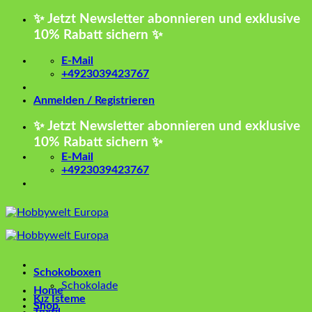
Zum
✨ Jetzt Newsletter abonnieren und exklusive
Inhalt
10% Rabatt sichern ✨
springen
E-Mail
+4923039423767
Anmelden / Registrieren
✨ Jetzt Newsletter abonnieren und exklusive
10% Rabatt sichern ✨
E-Mail
+4923039423767
Schokoboxen
Schokolade
Home
Kız İsteme
Shop