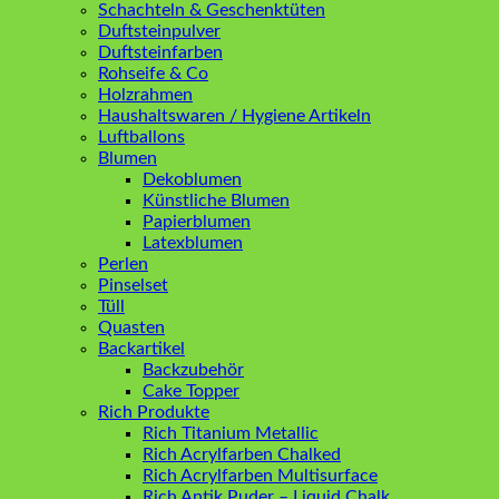
Schachteln & Geschenktüten
Duftsteinpulver
Duftsteinfarben
Rohseife & Co
Holzrahmen
Haushaltswaren / Hygiene Artikeln
Luftballons
Blumen
Dekoblumen
Künstliche Blumen
Papierblumen
Latexblumen
Perlen
Pinselset
Tüll
Quasten
Backartikel
Backzubehör
Cake Topper
Rich Produkte
Rich Titanium Metallic
Rich Acrylfarben Chalked
Rich Acrylfarben Multisurface
Rich Antik Puder – Liquid Chalk