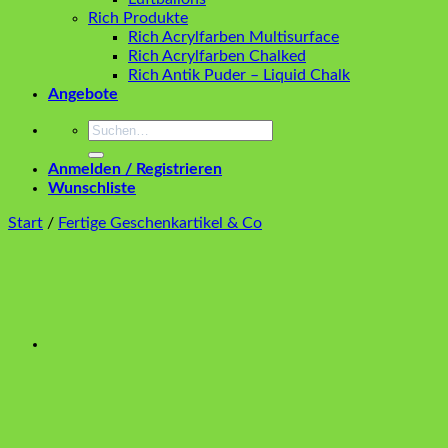
Rich Produkte
Rich Acrylfarben Multisurface
Rich Acrylfarben Chalked
Rich Antik Puder – Liquid Chalk
Angebote
Suchen
nach:
Anmelden / Registrieren
Wunschliste
Start
/
Fertige Geschenkartikel & Co