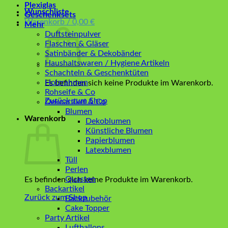
Plexiglas
Wunschliste
Geschenksets
Warenkorb /
0,00
€
Mehr
Duftsteinpulver
Flaschen & Gläser
Satinbänder & Dekobänder
Haushaltswaren / Hygiene Artikeln
Schachteln & Geschenktüten
Holzrahmen
Es befinden sich keine Produkte im Warenkorb.
Rohseife & Co
Zurück zum Shop
Dekoartikel & Co
Blumen
Warenkorb
Dekoblumen
Künstliche Blumen
Papierblumen
Latexblumen
Tüll
Perlen
Quasten
Es befinden sich keine Produkte im Warenkorb.
Backartikel
Zurück zum Shop
Backzubehör
Cake Topper
Party Artikel
Luftballons