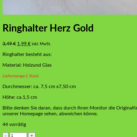
Ringhalter Herz Gold
Ursprünglicher
Aktueller
3,49
€
1,99
€
inkl. MwSt.
Preis
Preis
Ringhalter besteht aus:
war:
ist:
3,49 €
1,99 €.
Material: Holzund Glas
Liefermenge:1 Stück
Durchmesser: ca. 7,5 cm x7,50 cm
Höhe: ca.1,5 cm
Bitte denken Sie daran, dass durch Ihren Monitor die Originalf
unserer Homepage sehen, abweichen könne.
44 vorrätig
Ringhalter