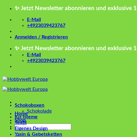
Zum
✨ Jetzt Newsletter abonnieren und exklusive 
Inhalt
springen
E-Mail
+4923039423767
Anmelden / Registrieren
✨ Jetzt Newsletter abonnieren und exklusive 
E-Mail
+4923039423767
Schokoboxen
Schokolade
Home
Kız İsteme
Shop
Textil
Suchen
Eigenes Design
nach:
Yasin & Gebetsketten