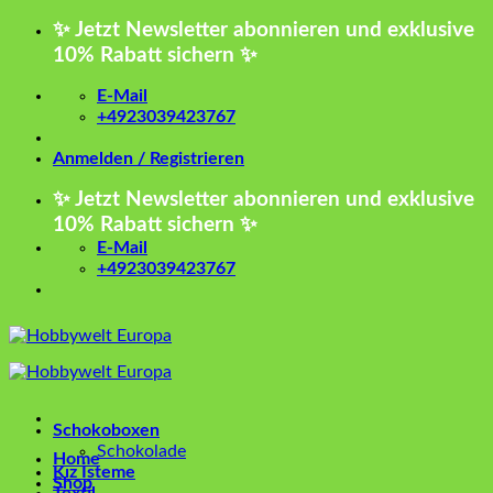
Zum
✨ Jetzt Newsletter abonnieren und exklusive
Inhalt
10% Rabatt sichern ✨
springen
E-Mail
+4923039423767
Anmelden / Registrieren
✨ Jetzt Newsletter abonnieren und exklusive
10% Rabatt sichern ✨
E-Mail
+4923039423767
Schokoboxen
Schokolade
Home
Kız İsteme
Shop