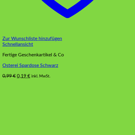
Zur Wunschliste hinzufügen
Schnellansicht
Fertige Geschenkartikel & Co
Osterei Spardose Schwarz
Ursprünglicher
Aktueller
0,99
€
0,19
€
inkl. MwSt.
Preis
Preis
war:
ist:
0,99 €
0,19 €.