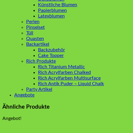
Künstliche Blumen
Papierblumen
Latexblumen
Perlen
Pinselset
Tüll
Quasten
Backartikel
Backzubehör
Cake Topper
Rich Produkte
Rich Titanium Metallic
Rich Acrylfarben Chalked
Rich Acrylfarben Multisurface
Rich Antik Puder – Liquid Chalk
Party Artikel
Angebote
Ähnliche Produkte
Angebot!