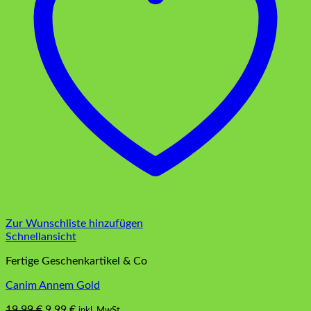
Zur Wunschliste hinzufügen
Schnellansicht
Fertige Geschenkartikel & Co
Canim Annem Gold
Ursprünglicher
Aktueller
19,99
€
9,99
€
inkl. MwSt.