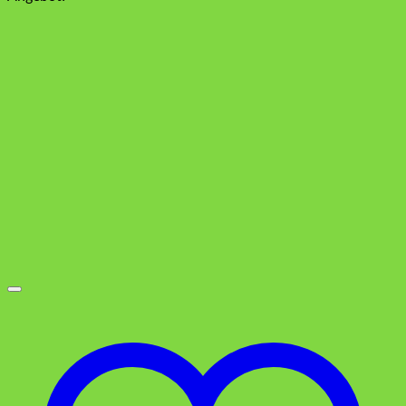
war:
ist:
0,99 €
0,19 €.