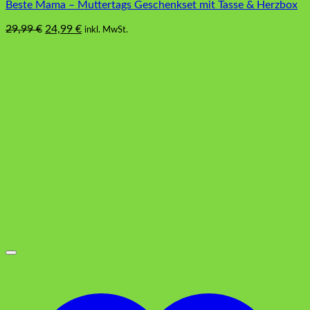
Beste Mama – Muttertags Geschenkset mit Tasse & Herzbox
Ursprünglicher
Aktueller
29,99
€
24,99
€
inkl. MwSt.
Preis
Preis
war:
ist:
29,99 €
24,99 €.