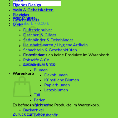
Textil
Suchen
Eigenes Design
nach:
Yasin & Gebetsketten
Plexiglas
Wunschliste
Geschenksets
Warenkorb /
0,00
€
Mehr
Duftsteinpulver
Flaschen & Gläser
Satinbänder & Dekobänder
Haushaltswaren / Hygiene Artikeln
Schachteln & Geschenktüten
Es befinden sich keine Produkte im Warenkorb.
Holzrahmen
Rohseife & Co
Zurück zum Shop
Dekoartikel & Co
Blumen
Warenkorb
Dekoblumen
Künstliche Blumen
Papierblumen
Latexblumen
Tüll
Perlen
Es befinden sich keine Produkte im Warenkorb.
Quasten
Backartikel
Zurück zum Shop
Backzubehör