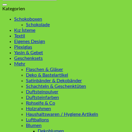
nach:
Kategorien
Schokoboxen
Schokolade
Kız İsteme
Textil
Eigenes Design
Plexiglas
Yasin & Gebet
Geschenksets
Mehr
Flaschen & Gläser
Deko & Bastelartikel
Satinbänder & Dekobänder
Schachteln & Geschenktüten
Duftsteinpulver
Duftsteinfarben
Rohseife & Co
Holzrahmen
Haushaltswaren / Hygiene Artikeln
Luftballons
Blumen
Dekoblumen