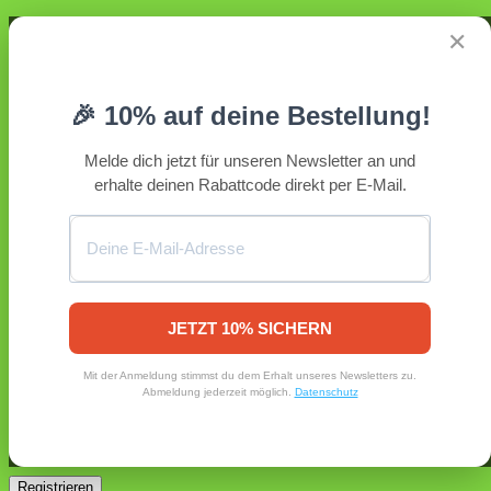
Anmelden
✕
Erforderlich
Benutzername oder E-Mail-Adresse
*
🎉 10% auf deine Bestellung!
Erforderlich
Passwort
*
Melde dich jetzt für unseren Newsletter an und
erhalte deinen Rabattcode direkt per E-Mail.
Angemeldet bleiben
Anmelden
Passwort vergessen?
Registrieren
Erforderlich
E-Mail-Adresse
*
JETZT 10% SICHERN
Ein Link zum Erstellen eines neuen Passworts wird an deine
Mit der Anmeldung stimmst du dem Erhalt unseres Newsletters zu.
E-Mail-Adresse gesendet.
Abmeldung jederzeit möglich.
Datenschutz
Ja, ich möchte ein Kundenkonto eröffnen und akzeptiere
Erforderlich
die
Datenschutzerklärung
.
*
Registrieren