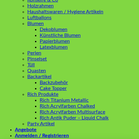
Rohseife & Co
Holzrahmen
Haushaltswaren / Hygiene Artikeln
Luftballons
Blumen
Dekoblumen
Künstliche Blumen
Papierblumen
Latexblumen
Perlen
Pinselset
Tüll
Quasten
Backartikel
Backzubehör
Cake Topper
Rich Produkte
Rich Titanium Metallic
Rich Acrylfarben Chalked
Rich Acrylfarben Multisurface
Rich Antik Puder – Liquid Chalk
Party Artikel
Angebote
Anmelden / Registrieren