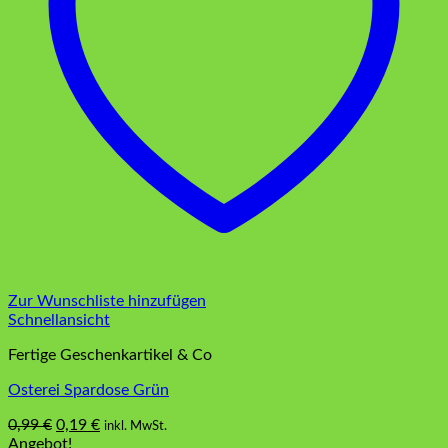
Zur Wunschliste hinzufügen
Schnellansicht
Fertige Geschenkartikel & Co
Osterei Spardose Grün
Ursprünglicher
Aktueller
0,99
€
0,19
€
inkl. MwSt.
Preis
Preis
Angebot!