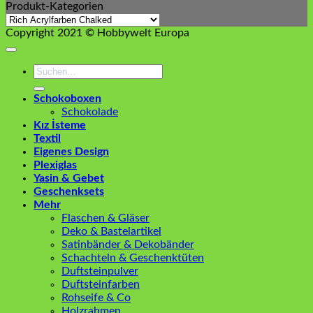
Produkt-Kategorien
Copyright 2021 © Hobbywelt Europa
Suchen
nach:
Schokoboxen
Schokolade
Kız İsteme
Textil
Eigenes Design
Plexiglas
Yasin & Gebet
Geschenksets
Mehr
Flaschen & Gläser
Deko & Bastelartikel
Satinbänder & Dekobänder
Schachteln & Geschenktüten
Duftsteinpulver
Duftsteinfarben
Rohseife & Co
Holzrahmen