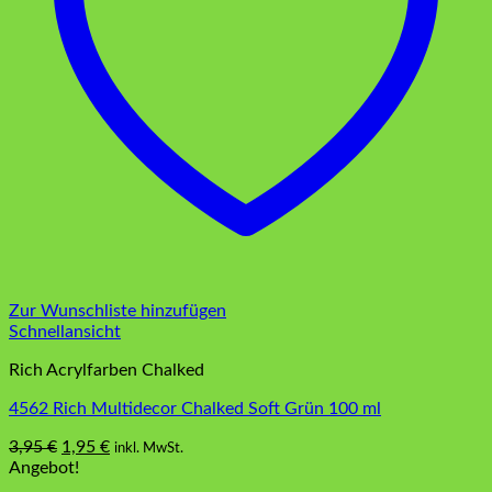
Zur Wunschliste hinzufügen
Schnellansicht
Rich Acrylfarben Chalked
4562 Rich Multidecor Chalked Soft Grün 100 ml
Ursprünglicher
Aktueller
3,95
€
1,95
€
inkl. MwSt.
Preis
Preis
Angebot!
war:
ist: