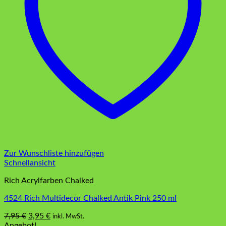
Zur Wunschliste hinzufügen
Schnellansicht
Rich Acrylfarben Chalked
4524 Rich Multidecor Chalked Antik Pink 250 ml
Ursprünglicher
Aktueller
7,95
€
3,95
€
inkl. MwSt.
Preis
Preis
Angebot!