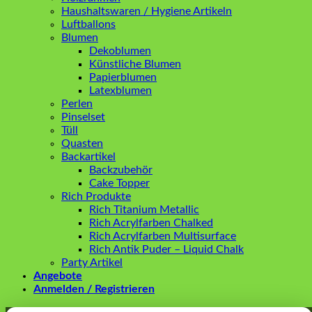
Haushaltswaren / Hygiene Artikeln
Luftballons
Blumen
Dekoblumen
Künstliche Blumen
Papierblumen
Latexblumen
Perlen
Pinselset
Tüll
Quasten
Backartikel
Backzubehör
Cake Topper
Rich Produkte
Rich Titanium Metallic
Rich Acrylfarben Chalked
Rich Acrylfarben Multisurface
Rich Antik Puder – Liquid Chalk
Party Artikel
Angebote
Anmelden / Registrieren