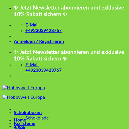
Zum
✨ Jetzt Newsletter abonnieren und exklusive
Inhalt
10% Rabatt sichern ✨
springen
E-Mail
+4923039423767
Anmelden / Registrieren
✨ Jetzt Newsletter abonnieren und exklusive
10% Rabatt sichern ✨
E-Mail
+4923039423767
Schokoboxen
Schokolade
Home
Kız İsteme
Shop