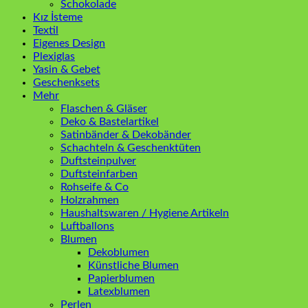
Schokolade
Kız İsteme
Textil
Eigenes Design
Plexiglas
Yasin & Gebet
Geschenksets
Mehr
Flaschen & Gläser
Deko & Bastelartikel
Satinbänder & Dekobänder
Schachteln & Geschenktüten
Duftsteinpulver
Duftsteinfarben
Rohseife & Co
Holzrahmen
Haushaltswaren / Hygiene Artikeln
Luftballons
Blumen
Dekoblumen
Künstliche Blumen
Papierblumen
Latexblumen
Perlen