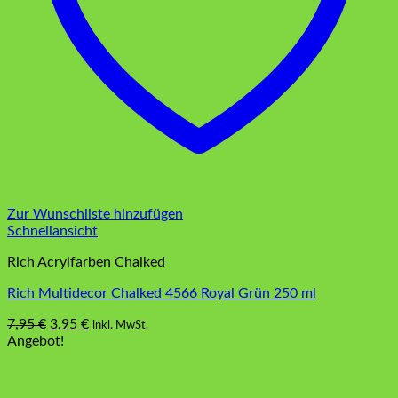
Zur Wunschliste hinzufügen
Schnellansicht
Rich Acrylfarben Chalked
Rich Multidecor Chalked 4566 Royal Grün 250 ml
Ursprünglicher
Aktueller
7,95
€
3,95
€
inkl. MwSt.
Preis
Preis
Angebot!
war:
ist:
7,95 €
3,95 €.