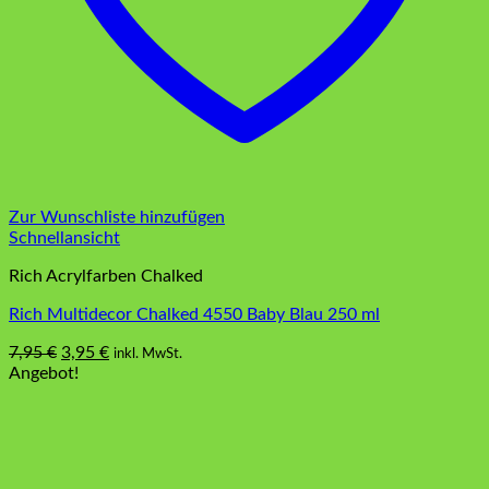
Zur Wunschliste hinzufügen
Schnellansicht
Rich Acrylfarben Chalked
Rich Multidecor Chalked 4550 Baby Blau 250 ml
Ursprünglicher
Aktueller
7,95
€
3,95
€
inkl. MwSt.
Preis
Preis
Angebot!
war:
ist:
7,95 €
3,95 €.