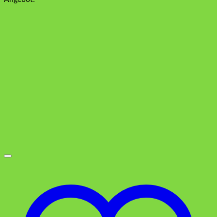
war:
ist:
7,95 €
3,95 €.