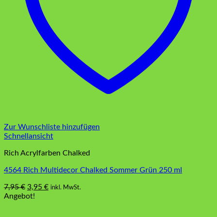
Zur Wunschliste hinzufügen
Schnellansicht
Rich Acrylfarben Chalked
4564 Rich Multidecor Chalked Sommer Grün 250 ml
Ursprünglicher
Aktueller
7,95
€
3,95
€
inkl. MwSt.
Preis
Preis
Angebot!
war:
ist:
7,95 €
3,95 €.