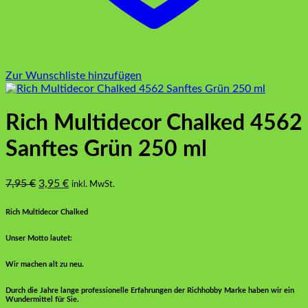
Zur Wunschliste hinzufügen
Rich Multidecor Chalked 4562
Sanftes Grün 250 ml
Ursprünglicher
Aktueller
7,95
€
3,95
€
inkl. MwSt.
Preis
Preis
war:
ist:
Rich Multidecor Chalked
7,95 €
3,95 €.
Unser Motto lautet:
Wir machen alt zu neu.
Durch die Jahre lange professionelle Erfahrungen der Richhobby Marke haben wir ein
Wundermittel für Sie.