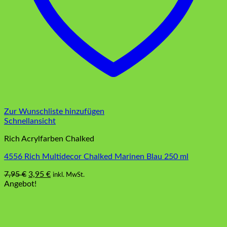
Zur Wunschliste hinzufügen
Schnellansicht
Rich Acrylfarben Chalked
4556 Rich Multidecor Chalked Marinen Blau 250 ml
Ursprünglicher
Aktueller
7,95
€
3,95
€
inkl. MwSt.
Preis
Preis
Angebot!
war:
ist:
7,95 €
3,95 €.