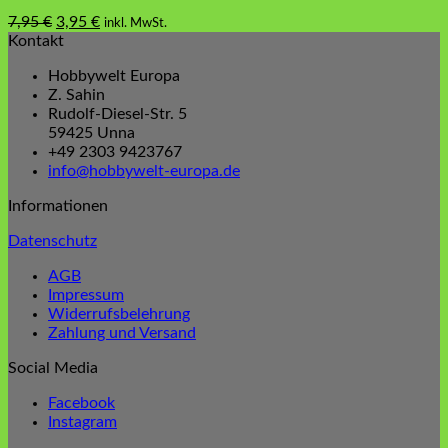
Ursprünglicher
Aktueller
7,95
€
3,95
€
inkl. MwSt.
Preis
Preis
Kontakt
war:
ist:
Hobbywelt Europa
7,95 €
3,95 €.
Z. Sahin
Rudolf-Diesel-Str. 5
59425 Unna
+49 2303 9423767
info@hobbywelt-europa.de
Informationen
Datenschutz
AGB
Impressum
Widerrufsbelehrung
Zahlung und Versand
Social Media
Facebook
Instagram