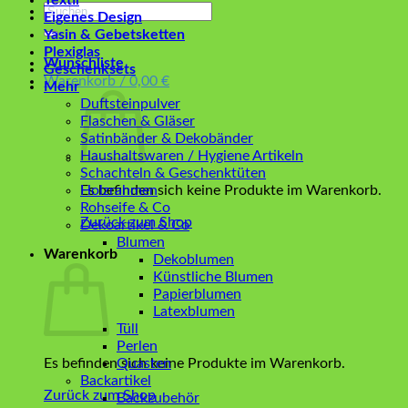
Textil
Suchen
Eigenes Design
nach:
Yasin & Gebetsketten
Plexiglas
Wunschliste
Geschenksets
Warenkorb /
0,00
€
Mehr
Duftsteinpulver
Flaschen & Gläser
Satinbänder & Dekobänder
Haushaltswaren / Hygiene Artikeln
Schachteln & Geschenktüten
Es befinden sich keine Produkte im Warenkorb.
Holzrahmen
Rohseife & Co
Zurück zum Shop
Dekoartikel & Co
Blumen
Warenkorb
Dekoblumen
Künstliche Blumen
Papierblumen
Latexblumen
Tüll
Perlen
Es befinden sich keine Produkte im Warenkorb.
Quasten
Backartikel
Zurück zum Shop
Backzubehör