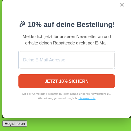
Anmelden
✕
Erforderlich
Benutzername oder E-Mail-Adresse
*
🎉 10% auf deine Bestellung!
Erforderlich
Passwort
*
Melde dich jetzt für unseren Newsletter an und
erhalte deinen Rabattcode direkt per E-Mail.
Angemeldet bleiben
Anmelden
Passwort vergessen?
Registrieren
Erforderlich
E-Mail-Adresse
*
JETZT 10% SICHERN
Ein Link zum Erstellen eines neuen Passworts wird an deine
Mit der Anmeldung stimmst du dem Erhalt unseres Newsletters zu.
E-Mail-Adresse gesendet.
Abmeldung jederzeit möglich.
Datenschutz
Ja, ich möchte ein Kundenkonto eröffnen und akzeptiere
Erforderlich
die
Datenschutzerklärung
.
*
Registrieren