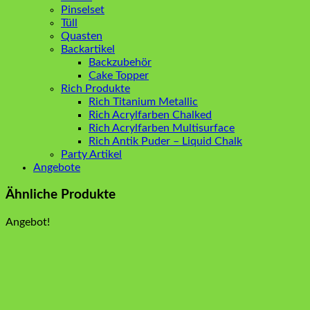
Pinselset
Tüll
Quasten
Backartikel
Backzubehör
Cake Topper
Rich Produkte
Rich Titanium Metallic
Rich Acrylfarben Chalked
Rich Acrylfarben Multisurface
Rich Antik Puder – Liquid Chalk
Party Artikel
Angebote
Ähnliche Produkte
Angebot!