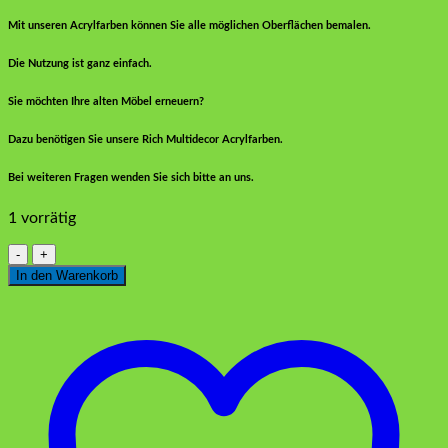
Mit unseren Acrylfarben können Sie alle möglichen Oberflächen bemalen.
Die Nutzung ist ganz einfach.
Sie möchten Ihre alten Möbel erneuern?
Dazu benötigen Sie unsere Rich Multidecor Acrylfarben.
Bei weiteren Fragen wenden Sie sich bitte an uns.
1 vorrätig
Rich
Multidecor
In den Warenkorb
Chalked
4562
Sanftes
Grün
250
ml
Menge