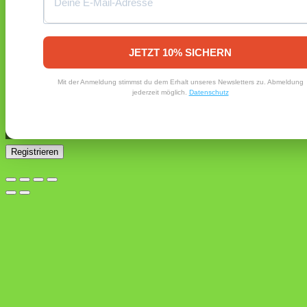
Registrieren
Erforderlich
E-Mail-Adresse
*
JETZT 10% SICHERN
Ein Link zum Erstellen eines neuen Passworts wird an deine
Mit der Anmeldung stimmst du dem Erhalt unseres Newsletters zu. Abmeldung
E-Mail-Adresse gesendet.
jederzeit möglich.
Datenschutz
Ja, ich möchte ein Kundenkonto eröffnen und akzeptiere
Erforderlich
die
Datenschutzerklärung
.
*
Registrieren