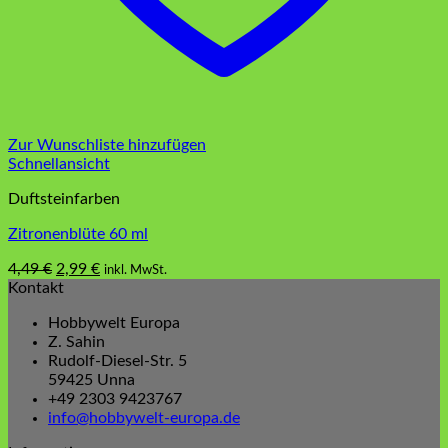
Zur Wunschliste hinzufügen
Schnellansicht
Duftsteinfarben
Zitronenblüte 60 ml
Ursprünglicher
Aktueller
4,49
€
2,99
€
inkl. MwSt.
Preis
Preis
Kontakt
war:
ist:
Hobbywelt Europa
4,49 €
2,99 €.
Z. Sahin
Rudolf-Diesel-Str. 5
59425 Unna
+49 2303 9423767
info@hobbywelt-europa.de