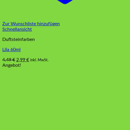
Zur Wunschliste hinzufügen
Schnellansicht
Duftsteinfarben
Lila 60ml
Ursprünglicher
Aktueller
4,49
€
2,99
€
inkl. MwSt.
Preis
Preis
Angebot!
war:
ist:
4,49 €
2,99 €.