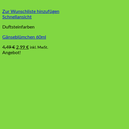
Zur Wunschliste hinzufügen
Schnellansicht
Duftsteinfarben
Gänseblümchen 60ml
Ursprünglicher
Aktueller
4,49
€
2,99
€
inkl. MwSt.
Preis
Preis
Angebot!
war:
ist:
4,49 €
2,99 €.