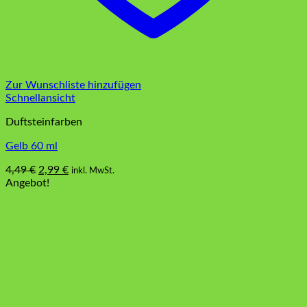
Zur Wunschliste hinzufügen
Schnellansicht
Duftsteinfarben
Gelb 60 ml
Ursprünglicher
Aktueller
4,49
€
2,99
€
inkl. MwSt.
Preis
Preis
Angebot!
war:
ist:
4,49 €
2,99 €.