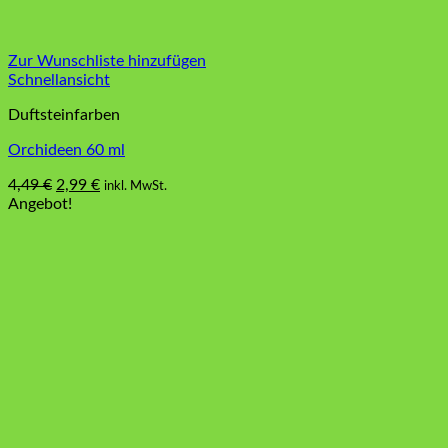
Zur Wunschliste hinzufügen
Schnellansicht
Duftsteinfarben
Orchideen 60 ml
Ursprünglicher
Aktueller
4,49
€
2,99
€
inkl. MwSt.
Preis
Preis
Angebot!
war:
ist:
4,49 €
2,99 €.