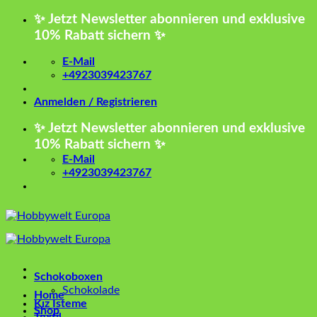
Zum
✨ Jetzt Newsletter abonnieren und exklusive
Inhalt
10% Rabatt sichern ✨
springen
E-Mail
+4923039423767
Anmelden / Registrieren
✨ Jetzt Newsletter abonnieren und exklusive
10% Rabatt sichern ✨
E-Mail
+4923039423767
Schokoboxen
Schokolade
Home
Kız İsteme
Shop