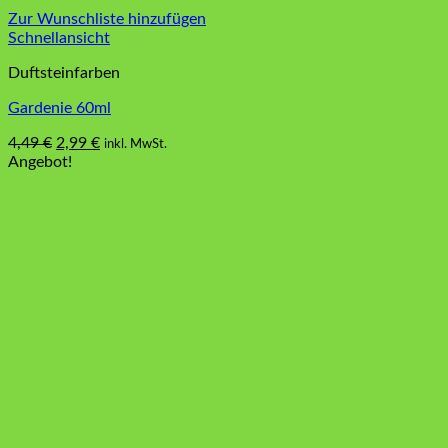
Zur Wunschliste hinzufügen
Schnellansicht
Duftsteinfarben
Gardenie 60ml
Ursprünglicher
Aktueller
4,49
€
2,99
€
inkl. MwSt.
Preis
Preis
Angebot!
war:
ist:
4,49 €
2,99 €.