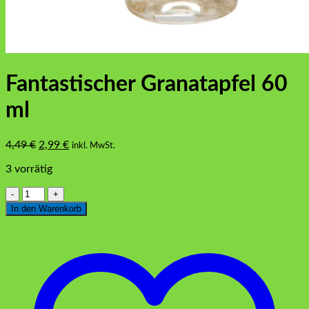
Fantastischer Granatapfel 60
ml
Ursprünglicher
Aktueller
4,49
€
2,99
€
inkl. MwSt.
Preis
Preis
3 vorrätig
war:
ist:
4,49 €
2,99 €.
Fantastischer
Granatapfel
In den Warenkorb
60
ml
Menge