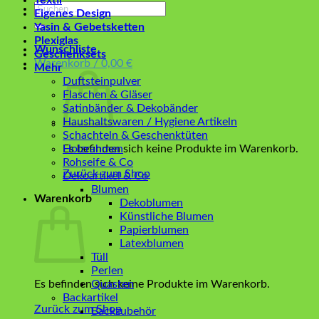
Textil
Suchen
Eigenes Design
nach:
Yasin & Gebetsketten
Plexiglas
Wunschliste
Geschenksets
Warenkorb /
0,00
€
Mehr
Duftsteinpulver
Flaschen & Gläser
Satinbänder & Dekobänder
Haushaltswaren / Hygiene Artikeln
Schachteln & Geschenktüten
Es befinden sich keine Produkte im Warenkorb.
Holzrahmen
Rohseife & Co
Zurück zum Shop
Dekoartikel & Co
Blumen
Warenkorb
Dekoblumen
Künstliche Blumen
Papierblumen
Latexblumen
Tüll
Perlen
Es befinden sich keine Produkte im Warenkorb.
Quasten
Backartikel
Zurück zum Shop
Backzubehör