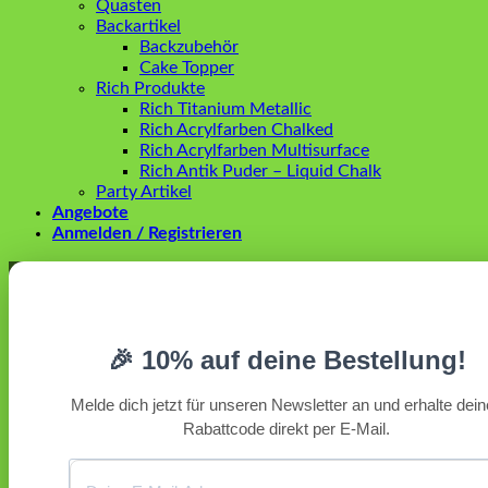
Quasten
Backartikel
Backzubehör
Cake Topper
Rich Produkte
Rich Titanium Metallic
Rich Acrylfarben Chalked
Rich Acrylfarben Multisurface
Rich Antik Puder – Liquid Chalk
Party Artikel
Angebote
Anmelden / Registrieren
Anmelden
Erforderlich
Benutzername oder E-Mail-Adresse
*
🎉 10% auf deine Bestellung!
Erforderlich
Passwort
*
Melde dich jetzt für unseren Newsletter an und erhalte dei
Rabattcode direkt per E-Mail.
Angemeldet bleiben
Anmelden
Passwort vergessen?