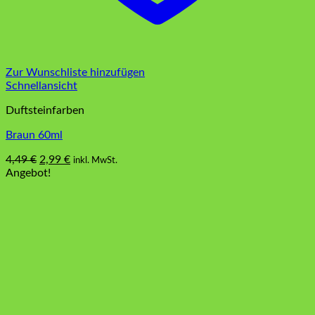
Zur Wunschliste hinzufügen
Schnellansicht
Duftsteinfarben
Braun 60ml
Ursprünglicher
Aktueller
4,49
€
2,99
€
inkl. MwSt.
Preis
Preis
Angebot!
war:
ist:
4,49 €
2,99 €.