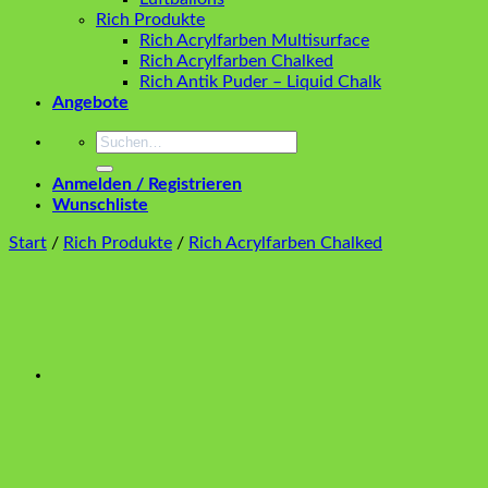
Rich Produkte
Rich Acrylfarben Multisurface
Rich Acrylfarben Chalked
Rich Antik Puder – Liquid Chalk
Angebote
Suchen
nach:
Anmelden / Registrieren
Wunschliste
Start
/
Rich Produkte
/
Rich Acrylfarben Chalked