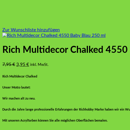
Zur Wunschliste hinzufügen
Rich Multidecor Chalked 4550
Ursprünglicher
Aktueller
7,95
€
3,95
€
inkl. MwSt.
Preis
Preis
war:
ist:
Rich Multidecor Chalked
7,95 €
3,95 €.
Unser Motto lautet:
Wir machen alt zu neu.
Durch die Jahre lange professionelle Erfahrungen der Richhobby Marke haben wir ein Wun
Mit unseren Acrylfarben können Sie alle möglichen Oberflächen bemalen.