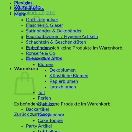
Plexiglas
Wunschliste
Geschenksets
Warenkorb /
0,00
€
Mehr
Duftsteinpulver
Flaschen & Gläser
Satinbänder & Dekobänder
Haushaltswaren / Hygiene Artikeln
Schachteln & Geschenktüten
Holzrahmen
Es befinden sich keine Produkte im Warenkorb.
Rohseife & Co
Zurück zum Shop
Dekoartikel & Co
Blumen
Warenkorb
Dekoblumen
Künstliche Blumen
Papierblumen
Latexblumen
Tüll
Perlen
Quasten
Es befinden sich keine Produkte im Warenkorb.
Backartikel
Zurück zum Shop
Backzubehör
Cake Topper
Party Artikel
Luftballons