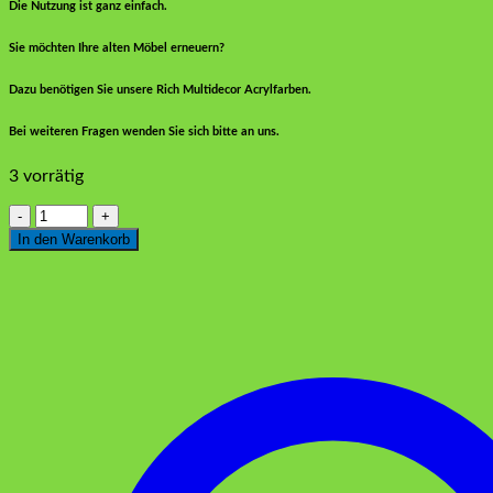
Die Nutzung ist ganz einfach.
Sie möchten Ihre alten Möbel erneuern?
Dazu benötigen Sie unsere Rich Multidecor Acrylfarben.
Bei weiteren Fragen wenden Sie sich bitte an uns.
3 vorrätig
Rich
Multidecor
In den Warenkorb
Chalked
4550
Baby
Blau
250
ml
Menge