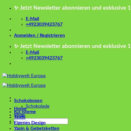
Zum
✨ Jetzt Newsletter abonnieren und exklusive 
Inhalt
springen
E-Mail
+4923039423767
Anmelden / Registrieren
✨ Jetzt Newsletter abonnieren und exklusive 
E-Mail
+4923039423767
Schokoboxen
Schokolade
Home
Kız İsteme
Shop
Textil
Suchen
Eigenes Design
nach:
Yasin & Gebetsketten