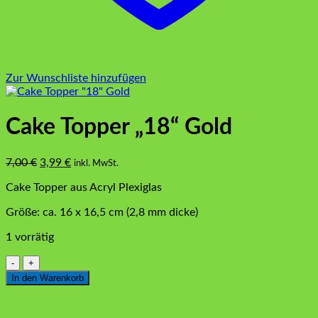
Zur Wunschliste hinzufügen
Cake Topper „18“ Gold
Ursprünglicher
Aktueller
7,00
€
3,99
€
inkl. MwSt.
Preis
Preis
Cake Topper aus Acryl Plexiglas
war:
ist:
7,00 €
3,99 €.
Größe: ca. 16 x 16,5 cm (2,8 mm dicke)
1 vorrätig
Cake
Topper
In den Warenkorb
"18"
Gold
Menge