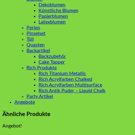
Dekoblumen
Künstliche Blumen
Papierblumen
Latexblumen
Perlen
Pinselset
Tüll
Quasten
Backartikel
Backzubehör
Cake Topper
Rich Produkte
Rich Titanium Metallic
Rich Acrylfarben Chalked
Rich Acrylfarben Multisurface
Rich Antik Puder – Liquid Chalk
Party Artikel
Angebote
Ähnliche Produkte
Angebot!