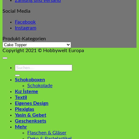
Zahlung und Versand
Social Media
Facebook
Instagram
Produkt-Kategorien
Copyright 2021 © Hobbywelt Europa
Suchen
nach:
Schokoboxen
Schokolade
Kız İsteme
Textil
Eigenes Design
Plexiglas
Yasin & Gebet
Geschenksets
Mehr
Flaschen & Gläser
Deko & Bastelartikel