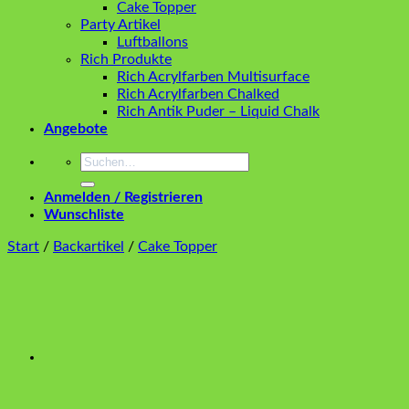
Cake Topper
Party Artikel
Luftballons
Rich Produkte
Rich Acrylfarben Multisurface
Rich Acrylfarben Chalked
Rich Antik Puder – Liquid Chalk
Angebote
Suchen
nach:
Anmelden / Registrieren
Wunschliste
Start
/
Backartikel
/
Cake Topper