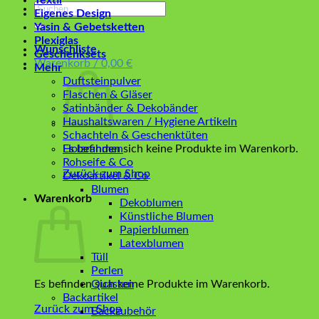
Textil
Suchen
Eigenes Design
nach:
Yasin & Gebetsketten
Plexiglas
Wunschliste
Geschenksets
Warenkorb /
0,00
€
Mehr
Duftsteinpulver
Flaschen & Gläser
Satinbänder & Dekobänder
Haushaltswaren / Hygiene Artikeln
Schachteln & Geschenktüten
Es befinden sich keine Produkte im Warenkorb.
Holzrahmen
Rohseife & Co
Zurück zum Shop
Dekoartikel & Co
Blumen
Warenkorb
Dekoblumen
Künstliche Blumen
Papierblumen
Latexblumen
Tüll
Perlen
Es befinden sich keine Produkte im Warenkorb.
Quasten
Backartikel
Zurück zum Shop
Backzubehör