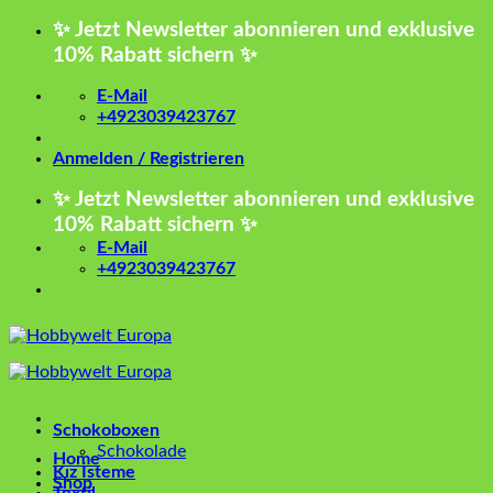
Zum
✨ Jetzt Newsletter abonnieren und exklusive
Inhalt
10% Rabatt sichern ✨
springen
E-Mail
+4923039423767
Anmelden / Registrieren
✨ Jetzt Newsletter abonnieren und exklusive
10% Rabatt sichern ✨
E-Mail
+4923039423767
Schokoboxen
Schokolade
Home
Kız İsteme
Shop