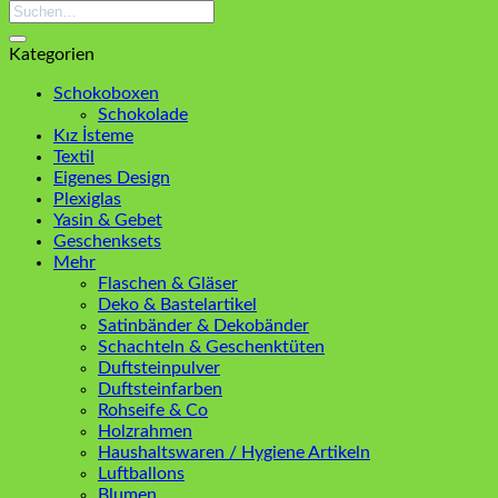
Suchen
nach:
Kategorien
Schokoboxen
Schokolade
Kız İsteme
Textil
Eigenes Design
Plexiglas
Yasin & Gebet
Geschenksets
Mehr
Flaschen & Gläser
Deko & Bastelartikel
Satinbänder & Dekobänder
Schachteln & Geschenktüten
Duftsteinpulver
Duftsteinfarben
Rohseife & Co
Holzrahmen
Haushaltswaren / Hygiene Artikeln
Luftballons
Blumen