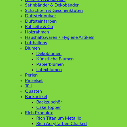
Satinbänder & Dekobänder
Schachteln & Geschenktüten
Duftsteinpulver
Duftsteinfarben
Rohseife & Co
Holzrahmen
Haushaltswaren / Hygiene Artikeln
Luftballons
Blumen
Dekoblumen
Künstliche Blumen
Papierblumen
Latexblumen
Perlen
Pinselset
Tüll
Quasten
Backartikel
Backzubehör
Cake Topper
Rich Produkte
Rich Titanium Metallic
Rich Acrylfarben Chalked