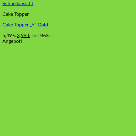
Schnellansicht
Cake Topper
Cake Topper „Y“ Gold
Ursprünglicher
Aktueller
5,49
€
3,99
€
inkl. MwSt.
Preis
Preis
Angebot!
war:
ist:
5,49 €
3,99 €.