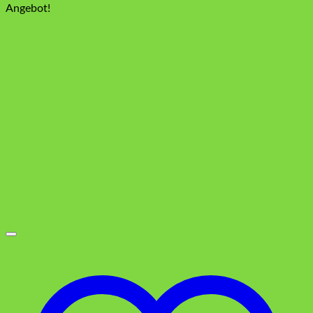
Preis
Preis
Angebot!
war:
ist:
5,49 €
3,99 €.