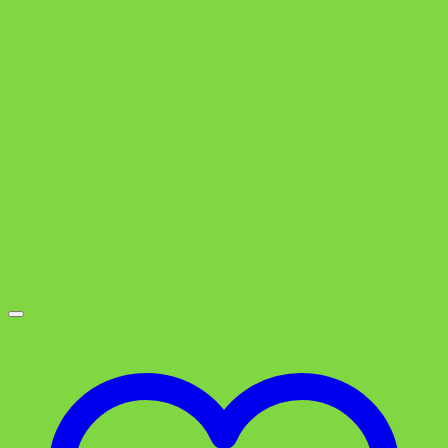
war:
ist:
5,49 €
3,99 €.