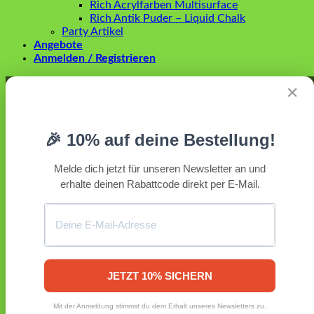
Rich Acrylfarben Multisurface
Rich Antik Puder – Liquid Chalk
Party Artikel
Angebote
Anmelden / Registrieren
Anmelden
✕
Erforderlich
Benutzername oder E-Mail-Adresse
*
🎉 10% auf deine Bestellung!
Erforderlich
Passwort
*
Melde dich jetzt für unseren Newsletter an und
erhalte deinen Rabattcode direkt per E-Mail.
Angemeldet bleiben
Anmelden
Passwort vergessen?
Registrieren
Erforderlich
E-Mail-Adresse
*
JETZT 10% SICHERN
Ein Link zum Erstellen eines neuen Passworts wird an deine
Mit der Anmeldung stimmst du dem Erhalt unseres Newsletters zu.
E-Mail-Adresse gesendet.