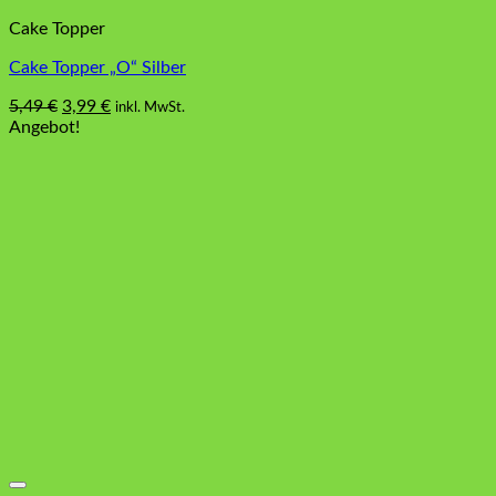
Cake Topper
Cake Topper „O“ Silber
Ursprünglicher
Aktueller
5,49
€
3,99
€
inkl. MwSt.
Preis
Preis
Angebot!
war:
ist:
5,49 €
3,99 €.