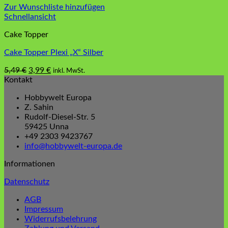
Zur Wunschliste hinzufügen
Schnellansicht
Cake Topper
Cake Topper Plexi „X“ Silber
Ursprünglicher
Aktueller
5,49
€
3,99
€
inkl. MwSt.
Preis
Preis
Kontakt
war:
ist:
Hobbywelt Europa
5,49 €
3,99 €.
Z. Sahin
Rudolf-Diesel-Str. 5
59425 Unna
+49 2303 9423767
info@hobbywelt-europa.de
Informationen
Datenschutz
AGB
Impressum
Widerrufsbelehrung