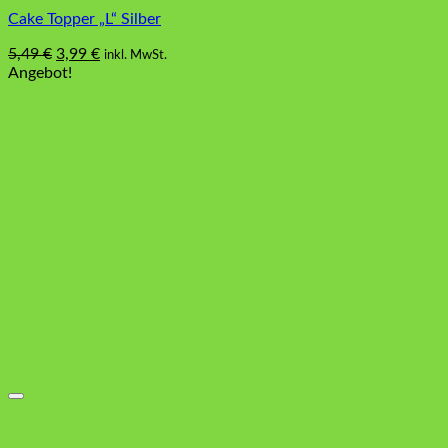
Cake Topper „L“ Silber
Ursprünglicher
Aktueller
5,49
€
3,99
€
inkl. MwSt.
Preis
Preis
Angebot!
war:
ist:
5,49 €
3,99 €.