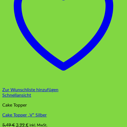
Zur Wunschliste hinzufügen
Schnellansicht
Cake Topper
Cake Topper „V“ Silber
Ursprünglicher
Aktueller
5,49
€
3,99
€
inkl. MwSt.