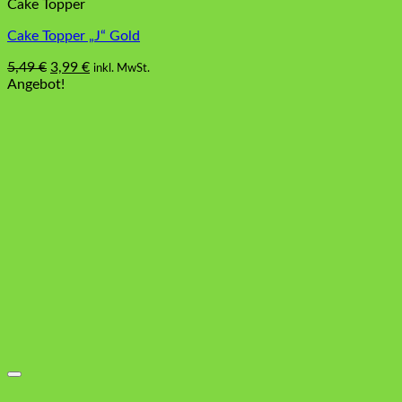
Cake Topper
Cake Topper „J“ Gold
Ursprünglicher
Aktueller
5,49
€
3,99
€
inkl. MwSt.
Preis
Preis
Angebot!
war:
ist:
5,49 €
3,99 €.