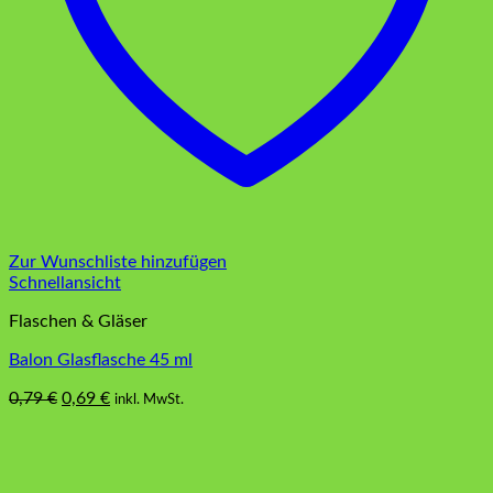
Zur Wunschliste hinzufügen
Schnellansicht
Flaschen & Gläser
Balon Glasflasche 45 ml
Ursprünglicher
Aktueller
0,79
€
0,69
€
inkl. MwSt.
Preis
Preis
war:
ist:
0,79 €
0,69 €.