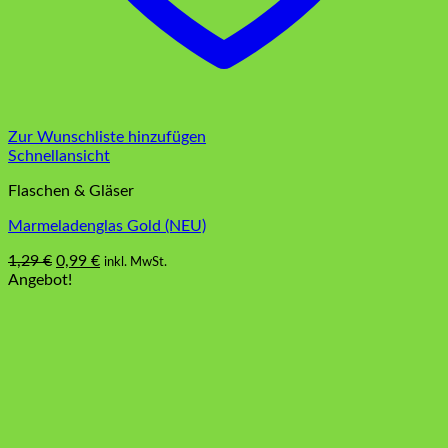
Zur Wunschliste hinzufügen
Schnellansicht
Flaschen & Gläser
Marmeladenglas Gold (NEU)
Ursprünglicher
Aktueller
1,29
€
0,99
€
inkl. MwSt.
Preis
Preis
Angebot!
war:
ist:
1,29 €
0,99 €.