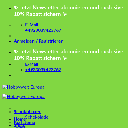
Zum
✨ Jetzt Newsletter abonnieren und exklusive
Inhalt
10% Rabatt sichern ✨
springen
E-Mail
+4923039423767
Anmelden / Registrieren
✨ Jetzt Newsletter abonnieren und exklusive
10% Rabatt sichern ✨
E-Mail
+4923039423767
Schokoboxen
Schokolade
Home
Kız İsteme
Shop