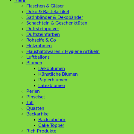
Mehr
Flaschen & Gläser
Deko & Bastelartikel
Satinbänder & Dekobänder
Schachteln & Geschenktüten
Duftsteinpulver
Duftsteinfarben
Rohseife & Co
Holzrahmen
Haushaltswaren / Hygiene Artikeln
Luftballons
Blumen
Dekoblumen
Künstliche Blumen
Papierblumen
Latexblumen
Perlen
Pinselset
Tüll
Quasten
Backartikel
Backzubehör
Cake Topper
Rich Produkte