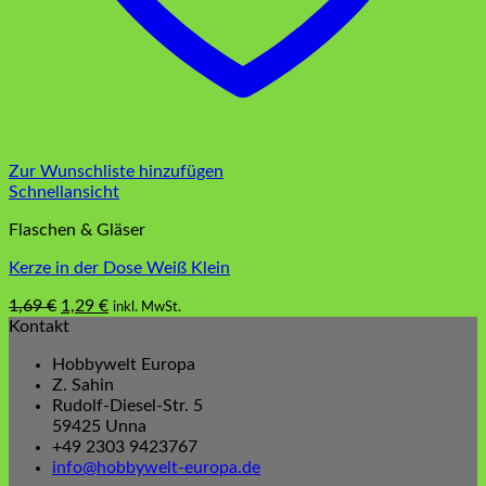
Zur Wunschliste hinzufügen
Schnellansicht
Flaschen & Gläser
Kerze in der Dose Weiß Klein
Ursprünglicher
Aktueller
1,69
€
1,29
€
inkl. MwSt.
Preis
Preis
Kontakt
war:
ist:
Hobbywelt Europa
1,69 €
1,29 €.
Z. Sahin
Rudolf-Diesel-Str. 5
59425 Unna
+49 2303 9423767
info@hobbywelt-europa.de