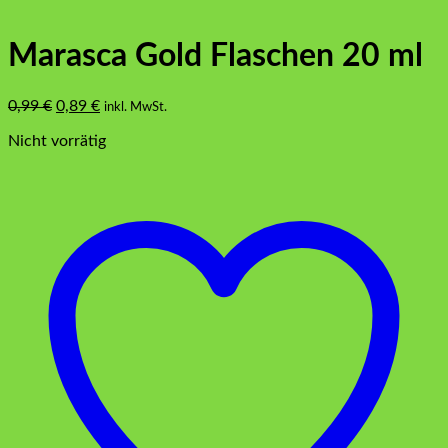
Marasca Gold Flaschen 20 ml
Ursprünglicher
Aktueller
0,99
€
0,89
€
inkl. MwSt.
Preis
Preis
Nicht vorrätig
war:
ist:
0,99 €
0,89 €.