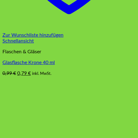
Zur Wunschliste hinzufügen
Schnellansicht
Flaschen & Gläser
Glasflasche Krone 40 ml
Ursprünglicher
Aktueller
0,99
€
0,79
€
inkl. MwSt.
Preis
Preis
war:
ist:
0,99 €
0,79 €.