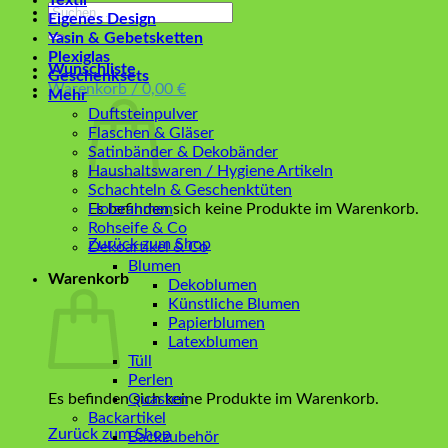
Textil
Suchen
Eigenes Design
nach:
Yasin & Gebetsketten
Plexiglas
Wunschliste
Geschenksets
Warenkorb /
0,00
€
Mehr
Duftsteinpulver
Flaschen & Gläser
Satinbänder & Dekobänder
Haushaltswaren / Hygiene Artikeln
Schachteln & Geschenktüten
Es befinden sich keine Produkte im Warenkorb.
Holzrahmen
Rohseife & Co
Zurück zum Shop
Dekoartikel & Co
Blumen
Warenkorb
Dekoblumen
Künstliche Blumen
Papierblumen
Latexblumen
Tüll
Perlen
Es befinden sich keine Produkte im Warenkorb.
Quasten
Backartikel
Zurück zum Shop
Backzubehör