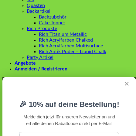
Quasten
Backartikel
Backzubehör
Cake Topper
Rich Produkte
Rich Titanium Metallic
Rich Acrylfarben Chalked
Rich Acrylfarben Multisurface
Rich Antik Puder – Liquid Chalk
Party Artikel
Angebote
Anmelden / Registrieren
Anmelden
✕
Erforderlich
Benutzername oder E-Mail-Adresse
*
🎉 10% auf deine Bestellung!
Erforderlich
Passwort
*
Melde dich jetzt für unseren Newsletter an und
erhalte deinen Rabattcode direkt per E-Mail.
Angemeldet bleiben
Anmelden
Passwort vergessen?