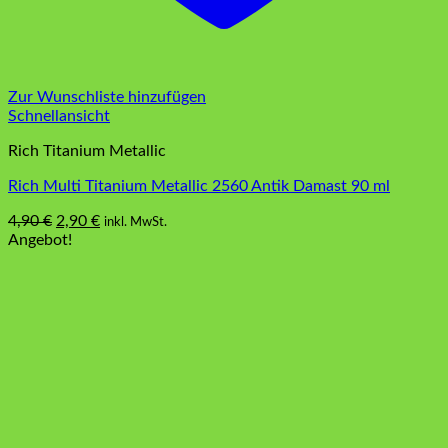
Zur Wunschliste hinzufügen
Schnellansicht
Rich Titanium Metallic
Rich Multi Titanium Metallic 2560 Antik Damast 90 ml
Ursprünglicher
Aktueller
4,90
€
2,90
€
inkl. MwSt.
Preis
Preis
Angebot!
war:
ist:
4,90 €
2,90 €.