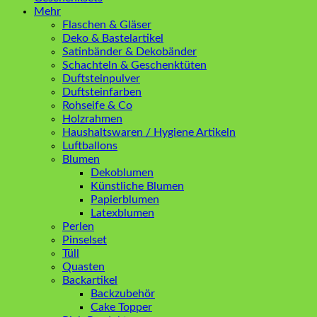
Mehr
Flaschen & Gläser
Deko & Bastelartikel
Satinbänder & Dekobänder
Schachteln & Geschenktüten
Duftsteinpulver
Duftsteinfarben
Rohseife & Co
Holzrahmen
Haushaltswaren / Hygiene Artikeln
Luftballons
Blumen
Dekoblumen
Künstliche Blumen
Papierblumen
Latexblumen
Perlen
Pinselset
Tüll
Quasten
Backartikel
Backzubehör
Cake Topper