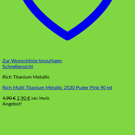
Zur Wunschliste hinzufügen
Schnellansicht
Rich Titanium Metallic
Rich Multi Titanium Metallic 2530 Puder Pink 90 ml
Ursprünglicher
Aktueller
4,90
€
2,90
€
inkl. MwSt.
Preis
Preis
Angebot!
war:
ist:
4,90 €
2,90 €.