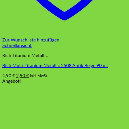
Zur Wunschliste hinzufügen
Schnellansicht
Rich Titanium Metallic
Rich Multi Titanium Metallic 2508 Antik Beige 90 ml
Ursprünglicher
Aktueller
4,90
€
2,90
€
inkl. MwSt.
Preis
Preis
Angebot!
war:
ist:
4,90 €
2,90 €.