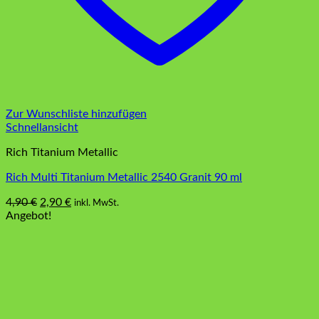
Zur Wunschliste hinzufügen
Schnellansicht
Rich Titanium Metallic
Rich Multi Titanium Metallic 2540 Granit 90 ml
Ursprünglicher
Aktueller
4,90
€
2,90
€
inkl. MwSt.
Preis
Preis
Angebot!
war:
ist:
4,90 €
2,90 €.