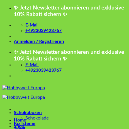
Zum
✨ Jetzt Newsletter abonnieren und exklusive
Inhalt
10% Rabatt sichern ✨
springen
E-Mail
+4923039423767
Anmelden / Registrieren
✨ Jetzt Newsletter abonnieren und exklusive
10% Rabatt sichern ✨
E-Mail
+4923039423767
Schokoboxen
Schokolade
Home
Kız İsteme
Shop