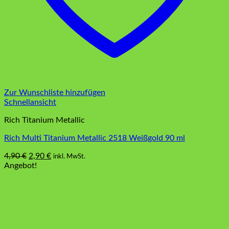
Zur Wunschliste hinzufügen
Schnellansicht
Rich Titanium Metallic
Rich Multi Titanium Metallic 2518 Weißgold 90 ml
Ursprünglicher
Aktueller
4,90
€
2,90
€
inkl. MwSt.
Preis
Preis
Angebot!
war:
ist:
4,90 €
2,90 €.