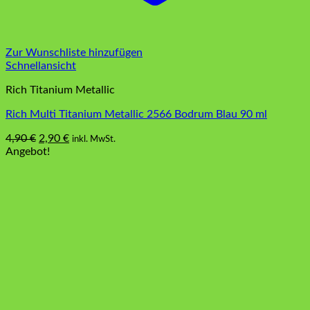
Zur Wunschliste hinzufügen
Schnellansicht
Rich Titanium Metallic
Rich Multi Titanium Metallic 2566 Bodrum Blau 90 ml
Ursprünglicher
Aktueller
4,90
€
2,90
€
inkl. MwSt.
Preis
Preis
Angebot!
war:
ist:
4,90 €
2,90 €.