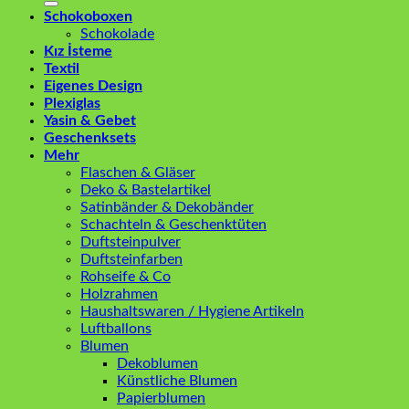
Schokoboxen
Schokolade
Kız İsteme
Textil
Eigenes Design
Plexiglas
Yasin & Gebet
Geschenksets
Mehr
Flaschen & Gläser
Deko & Bastelartikel
Satinbänder & Dekobänder
Schachteln & Geschenktüten
Duftsteinpulver
Duftsteinfarben
Rohseife & Co
Holzrahmen
Haushaltswaren / Hygiene Artikeln
Luftballons
Blumen
Dekoblumen
Künstliche Blumen
Papierblumen