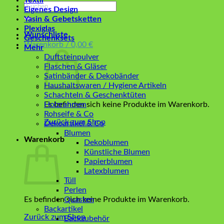
Textil
Suchen
Eigenes Design
nach:
Yasin & Gebetsketten
Plexiglas
Wunschliste
Geschenksets
Warenkorb /
0,00
€
Mehr
Duftsteinpulver
Flaschen & Gläser
Satinbänder & Dekobänder
Haushaltswaren / Hygiene Artikeln
Schachteln & Geschenktüten
Es befinden sich keine Produkte im Warenkorb.
Holzrahmen
Rohseife & Co
Zurück zum Shop
Dekoartikel & Co
Blumen
Warenkorb
Dekoblumen
Künstliche Blumen
Papierblumen
Latexblumen
Tüll
Perlen
Es befinden sich keine Produkte im Warenkorb.
Quasten
Backartikel
Zurück zum Shop
Backzubehör