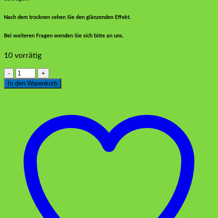
Nach dem trocknen sehen Sie den glänzenden Effekt.
Bei weiteren Fragen wenden Sie sich bitte an uns.
10 vorrätig
Rich
Multi
In den Warenkorb
Titanium
Metallic
2572
Türkis
90
ml
Menge