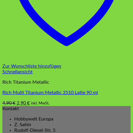
Zur Wunschliste hinzufügen
Schnellansicht
Rich Titanium Metallic
Rich Multi Titanium Metallic 2510 Latte 90 ml
Ursprünglicher
Aktueller
4,90
€
2,90
€
inkl. MwSt.
Preis
Preis
Kontakt
war:
ist:
Hobbywelt Europa
4,90 €
2,90 €.
Z. Sahin
Rudolf-Diesel-Str. 5