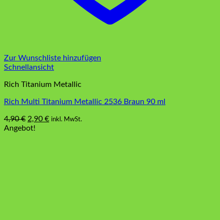
Zur Wunschliste hinzufügen
Schnellansicht
Rich Titanium Metallic
Rich Multi Titanium Metallic 2536 Braun 90 ml
Ursprünglicher
Aktueller
4,90
€
2,90
€
inkl. MwSt.
Preis
Preis
Angebot!
war:
ist:
4,90 €
2,90 €.