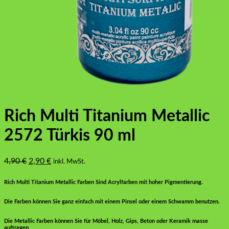
Rich Multi Titanium Metallic
2572 Türkis 90 ml
Ursprünglicher
Aktueller
4,90
€
2,90
€
inkl. MwSt.
Preis
Preis
war:
ist:
Rich Multi Titanium Metallic Farben Sind Acrylfarben mit hoher Pigmentierung.
4,90 €
2,90 €.
Die Farben können Sie ganz einfach mit einem Pinsel oder einem Schwamm benutzen.
Die Metallic Farben können Sie für Möbel, Holz, Gips, Beton oder Keramik masse
auftragen.