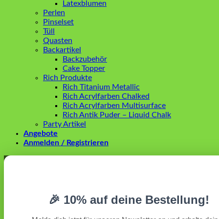
Latexblumen
Perlen
Pinselset
Tüll
Quasten
Backartikel
Backzubehör
Cake Topper
Rich Produkte
Rich Titanium Metallic
Rich Acrylfarben Chalked
Rich Acrylfarben Multisurface
Rich Antik Puder – Liquid Chalk
Party Artikel
Angebote
Anmelden / Registrieren
Anmelden
Erforderlich
Benutzername oder E-Mail-Adresse
*
🎉 10% auf deine Bestellung!
Erforderlich
Passwort
*