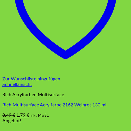
Zur Wunschliste hinzufügen
Schnellansicht
Rich Acrylfarben Multisurface
Rich Multisurface Acrylfarbe 2162 Weinrot 130 ml
Ursprünglicher
Aktueller
3,49
€
1,79
€
inkl. MwSt.
Preis
Preis
Angebot!
war:
ist: