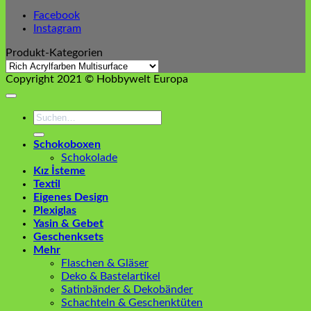
Facebook
Instagram
Produkt-Kategorien
Copyright 2021 © Hobbywelt Europa
Suchen
nach:
Schokoboxen
Schokolade
Kız İsteme
Textil
Eigenes Design
Plexiglas
Yasin & Gebet
Geschenksets
Mehr
Flaschen & Gläser
Deko & Bastelartikel
Satinbänder & Dekobänder
Schachteln & Geschenktüten