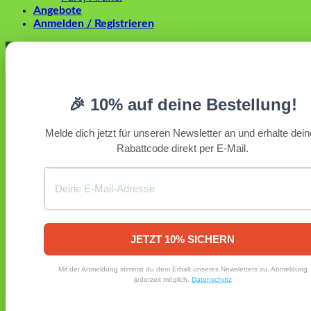
Angebote
Anmelden / Registrieren
Anmelden
Erforderlich
Benutzername oder E-Mail-Adresse
*
🎉 10% auf deine Bestellung!
Erforderlich
Passwort
*
Melde dich jetzt für unseren Newsletter an und erhalte dei
Rabattcode direkt per E-Mail.
Angemeldet bleiben
Anmelden
Passwort vergessen?
Registrieren
Erforderlich
E-Mail-Adresse
*
JETZT 10% SICHERN
Ein Link zum Erstellen eines neuen Passworts wird an deine
Mit der Anmeldung stimmst du dem Erhalt unseres Newsletters zu. Abmeldung
E-Mail-Adresse gesendet.
jederzeit möglich.
Datenschutz
Ja, ich möchte ein Kundenkonto eröffnen und akzeptiere