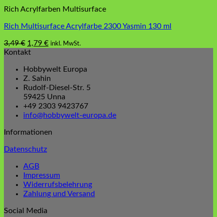
Rich Acrylfarben Multisurface
Rich Multisurface Acrylfarbe 2300 Yasmin 130 ml
Ursprünglicher
Aktueller
3,49
€
1,79
€
inkl. MwSt.
Preis
Preis
Kontakt
war:
ist:
Hobbywelt Europa
3,49 €
1,79 €.
Z. Sahin
Rudolf-Diesel-Str. 5
59425 Unna
+49 2303 9423767
info@hobbywelt-europa.de
Informationen
Datenschutz
AGB
Impressum
Widerrufsbelehrung
Zahlung und Versand
Social Media