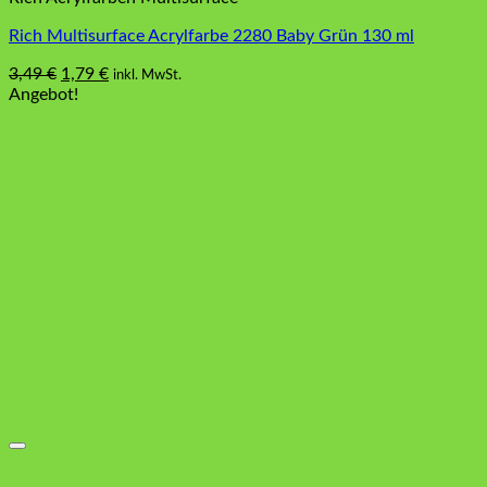
Rich Multisurface Acrylfarbe 2280 Baby Grün 130 ml
Ursprünglicher
Aktueller
3,49
€
1,79
€
inkl. MwSt.
Preis
Preis
Angebot!
war:
ist:
3,49 €
1,79 €.