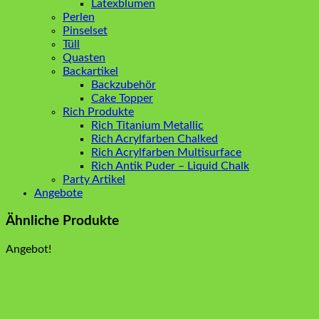
Latexblumen
Perlen
Pinselset
Tüll
Quasten
Backartikel
Backzubehör
Cake Topper
Rich Produkte
Rich Titanium Metallic
Rich Acrylfarben Chalked
Rich Acrylfarben Multisurface
Rich Antik Puder – Liquid Chalk
Party Artikel
Angebote
Ähnliche Produkte
Angebot!