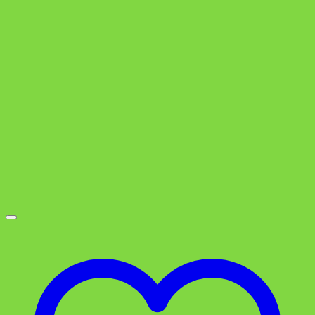
war:
ist:
3,49 €
1,79 €.