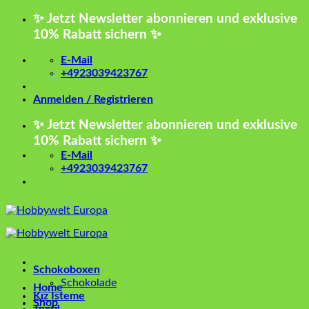
Zum
✨ Jetzt Newsletter abonnieren und exklusive
Inhalt
10% Rabatt sichern ✨
springen
E-Mail
+4923039423767
Anmelden / Registrieren
✨ Jetzt Newsletter abonnieren und exklusive
10% Rabatt sichern ✨
E-Mail
+4923039423767
Schokoboxen
Schokolade
Home
Kız İsteme
Shop