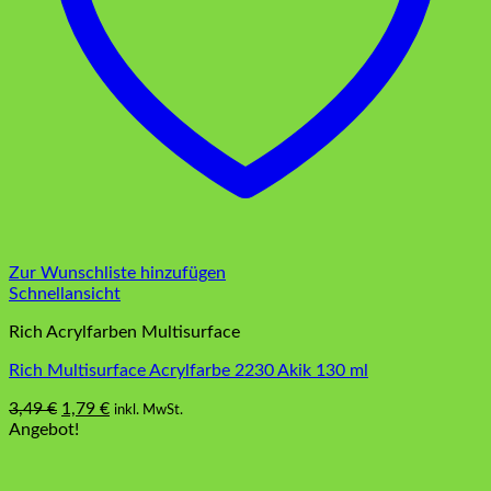
Zur Wunschliste hinzufügen
Schnellansicht
Rich Acrylfarben Multisurface
Rich Multisurface Acrylfarbe 2230 Akik 130 ml
Ursprünglicher
Aktueller
3,49
€
1,79
€
inkl. MwSt.
Preis
Preis
Angebot!
war:
ist:
3,49 €
1,79 €.