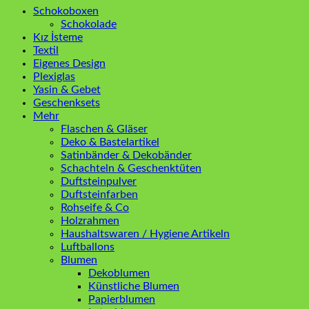
Schokoboxen
Schokolade
Kız İsteme
Textil
Eigenes Design
Plexiglas
Yasin & Gebet
Geschenksets
Mehr
Flaschen & Gläser
Deko & Bastelartikel
Satinbänder & Dekobänder
Schachteln & Geschenktüten
Duftsteinpulver
Duftsteinfarben
Rohseife & Co
Holzrahmen
Haushaltswaren / Hygiene Artikeln
Luftballons
Blumen
Dekoblumen
Künstliche Blumen
Papierblumen