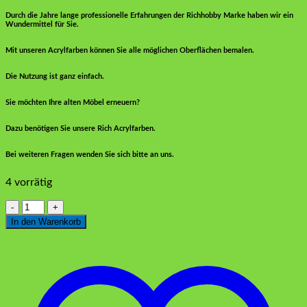
Durch die Jahre lange professionelle Erfahrungen der Richhobby Marke haben wir ein
Wundermittel für Sie.
Mit unseren Acrylfarben können Sie alle möglichen Oberflächen bemalen.
Die Nutzung ist ganz einfach.
Sie möchten Ihre alten Möbel erneuern?
Dazu benötigen Sie unsere Rich Acrylfarben.
Bei weiteren Fragen wenden Sie sich bitte an uns.
4 vorrätig
Rich
Multisurface
In den Warenkorb
Acrylfarbe
2170
Violen
130
ml
Menge