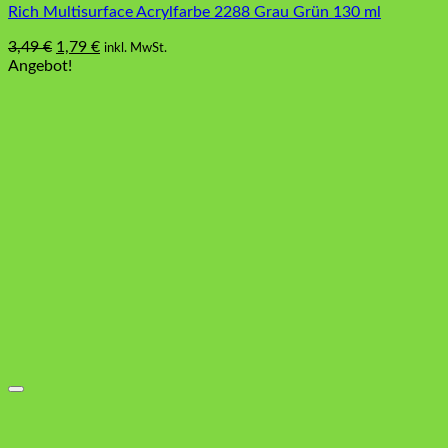
Rich Multisurface Acrylfarbe 2288 Grau Grün 130 ml
Ursprünglicher
Aktueller
3,49
€
1,79
€
inkl. MwSt.
Preis
Preis
Angebot!
war:
ist:
3,49 €
1,79 €.