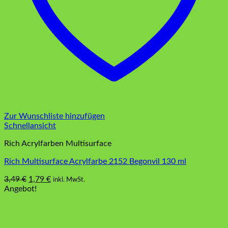
Zur Wunschliste hinzufügen
Schnellansicht
Rich Acrylfarben Multisurface
Rich Multisurface Acrylfarbe 2152 Begonvil 130 ml
Ursprünglicher
Aktueller
3,49
€
1,79
€
inkl. MwSt.
Preis
Preis
Angebot!
war:
ist:
3,49 €
1,79 €.