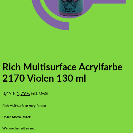
Rich Multisurface Acrylfarbe
2170 Violen 130 ml
Ursprünglicher
Aktueller
3,49
€
1,79
€
inkl. MwSt.
Preis
Preis
war:
ist:
Rich Multisurface Acrylfarben
3,49 €
1,79 €.
Unser Motto lautet:
Wir machen alt zu neu.