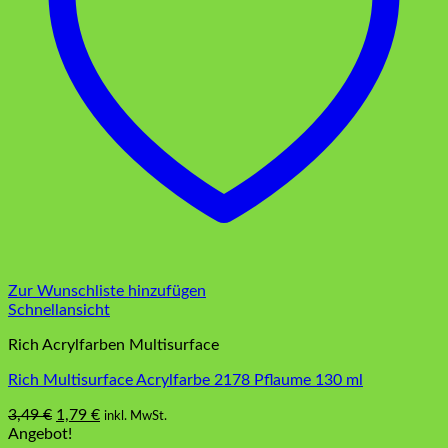
Zur Wunschliste hinzufügen
Schnellansicht
Rich Acrylfarben Multisurface
Rich Multisurface Acrylfarbe 2178 Pflaume 130 ml
Ursprünglicher
Aktueller
3,49
€
1,79
€
inkl. MwSt.
Preis
Preis
Angebot!