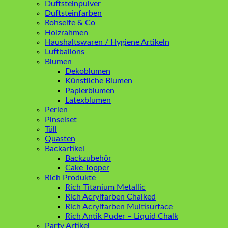
Duftsteinpulver
Duftsteinfarben
Rohseife & Co
Holzrahmen
Haushaltswaren / Hygiene Artikeln
Luftballons
Blumen
Dekoblumen
Künstliche Blumen
Papierblumen
Latexblumen
Perlen
Pinselset
Tüll
Quasten
Backartikel
Backzubehör
Cake Topper
Rich Produkte
Rich Titanium Metallic
Rich Acrylfarben Chalked
Rich Acrylfarben Multisurface
Rich Antik Puder – Liquid Chalk
Party Artikel