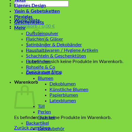
Textil
Suchen
Eigenes Design
nach:
Yasin & Gebetsketten
Plexiglas
Wunschliste
Geschenksets
Warenkorb /
0,00
€
Mehr
Duftsteinpulver
Flaschen & Gläser
Satinbänder & Dekobänder
Haushaltswaren / Hygiene Artikeln
Schachteln & Geschenktüten
Es befinden sich keine Produkte im Warenkorb.
Holzrahmen
Rohseife & Co
Zurück zum Shop
Dekoartikel & Co
Blumen
Warenkorb
Dekoblumen
Künstliche Blumen
Papierblumen
Latexblumen
Tüll
Perlen
Es befinden sich keine Produkte im Warenkorb.
Quasten
Backartikel
Zurück zum Shop
Backzubehör