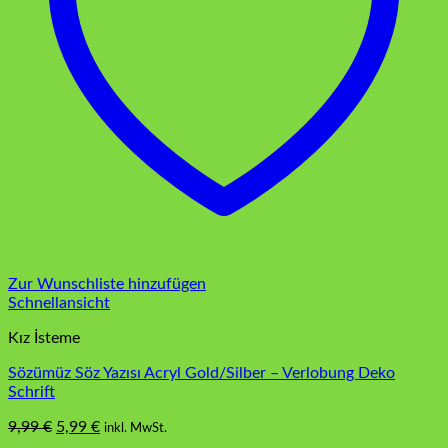
Zur Wunschliste hinzufügen
Schnellansicht
Kız İsteme
Sözümüz Söz Yazısı Acryl Gold/Silber – Verlobung Deko
Schrift
Ursprünglicher
Aktueller
9,99
€
5,99
€
inkl. MwSt.
Dieses
Preis
Preis