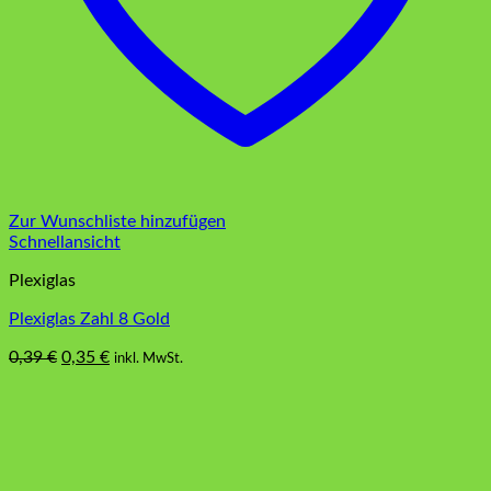
Zur Wunschliste hinzufügen
Schnellansicht
Plexiglas
Plexiglas Zahl 8 Gold
Ursprünglicher
Aktueller
0,39
€
0,35
€
inkl. MwSt.
Preis
Preis
war:
ist:
0,39 €
0,35 €.