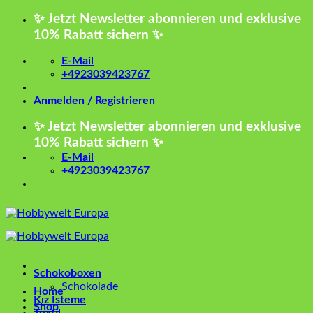
Zum
✨ Jetzt Newsletter abonnieren und exklusive
Inhalt
10% Rabatt sichern ✨
springen
E-Mail
+4923039423767
Anmelden / Registrieren
✨ Jetzt Newsletter abonnieren und exklusive
10% Rabatt sichern ✨
E-Mail
+4923039423767
Schokoboxen
Schokolade
Home
Kız İsteme
Shop