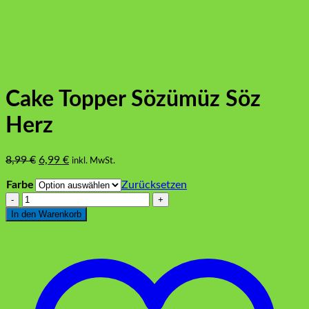
Cake Topper Sözümüz Söz
Herz
Ursprünglicher
Aktueller
8,99
€
6,99
€
inkl. MwSt.
Preis
Preis
Farbe
Zurücksetzen
war:
ist:
Cake
8,99 €
6,99 €.
Topper
In den Warenkorb
Sözümüz
Söz
Herz
Menge