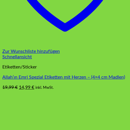
Zur Wunschliste hinzufügen
Schnellansicht
Etiketten/Sticker
Allah’ın Emri Spezial Etiketten mit Herzen – (4×4 cm Madlen)
Ursprünglicher
Aktueller
19,99
€
14,99
€
inkl. MwSt.
Dieses
Preis
Preis
Produkt
war:
ist:
weist
19,99 €
14,99 €.
mehrere
Varianten
auf.
Die