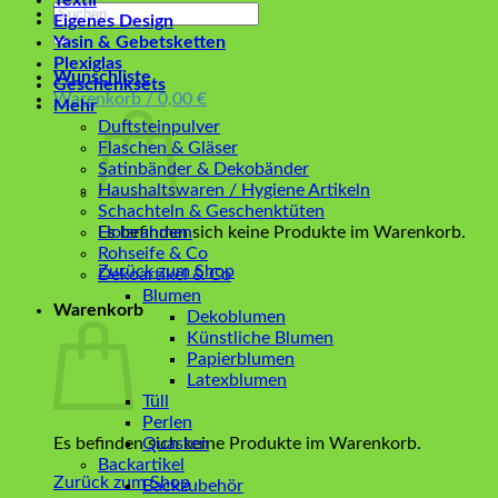
Textil
Suchen
Eigenes Design
nach:
Yasin & Gebetsketten
Plexiglas
Wunschliste
Geschenksets
Warenkorb /
0,00
€
Mehr
Duftsteinpulver
Flaschen & Gläser
Satinbänder & Dekobänder
Haushaltswaren / Hygiene Artikeln
Schachteln & Geschenktüten
Es befinden sich keine Produkte im Warenkorb.
Holzrahmen
Rohseife & Co
Zurück zum Shop
Dekoartikel & Co
Blumen
Warenkorb
Dekoblumen
Künstliche Blumen
Papierblumen
Latexblumen
Tüll
Perlen
Es befinden sich keine Produkte im Warenkorb.
Quasten
Backartikel
Zurück zum Shop
Backzubehör