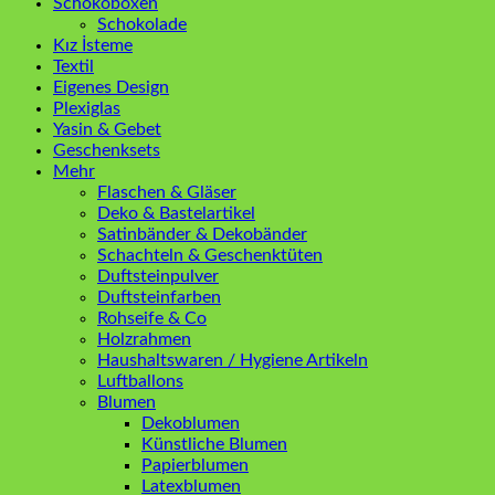
Schokoboxen
Schokolade
Kız İsteme
Textil
Eigenes Design
Plexiglas
Yasin & Gebet
Geschenksets
Mehr
Flaschen & Gläser
Deko & Bastelartikel
Satinbänder & Dekobänder
Schachteln & Geschenktüten
Duftsteinpulver
Duftsteinfarben
Rohseife & Co
Holzrahmen
Haushaltswaren / Hygiene Artikeln
Luftballons
Blumen
Dekoblumen
Künstliche Blumen
Papierblumen
Latexblumen