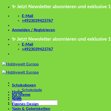
Zum
✨ Jetzt Newsletter abonnieren und exklusive 
Inhalt
springen
E-Mail
+4923039423767
Anmelden / Registrieren
✨ Jetzt Newsletter abonnieren und exklusive 
E-Mail
+4923039423767
Schokoboxen
Schokolade
Home
Kız İsteme
Shop
Textil
Suchen
Eigenes Design
nach:
Yasin & Gebetsketten