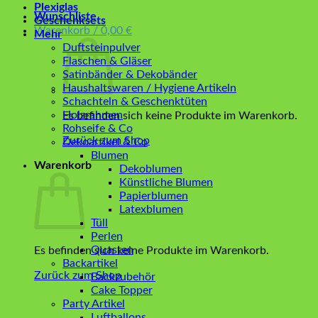
Plexiglas
Wunschliste
Geschenksets
Warenkorb /
0,00
€
Mehr
Duftsteinpulver
Flaschen & Gläser
Satinbänder & Dekobänder
Haushaltswaren / Hygiene Artikeln
Schachteln & Geschenktüten
Holzrahmen
Es befinden sich keine Produkte im Warenkorb.
Rohseife & Co
Zurück zum Shop
Dekoartikel & Co
Blumen
Warenkorb
Dekoblumen
Künstliche Blumen
Papierblumen
Latexblumen
Tüll
Perlen
Quasten
Es befinden sich keine Produkte im Warenkorb.
Backartikel
Zurück zum Shop
Backzubehör
Cake Topper
Party Artikel
Luftballons