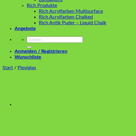
Rich Produkte
Rich Acrylfarben Multisurface
Rich Acrylfarben Chalked
Rich Antik Puder – Liquid Chalk
Angebote
Suchen
nach:
Anmelden / Registrieren
Wunschliste
Start
/
Plexiglas