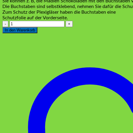
Sie können z. B, die Madlen Schokoladen mit den Buchstaben v
Die Buchstaben sind selbstklebend, nehmen Sie dafür die Schut
Zum Schutz der Plexigläser haben die Buchstaben eine
Schutzfolie auf der Vorderseite.
Plexiglas
Buchstaben
In den Warenkorb
„T“
Gold
Menge