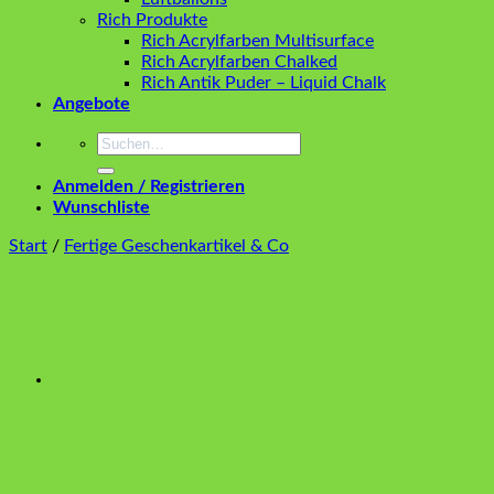
Rich Produkte
Rich Acrylfarben Multisurface
Rich Acrylfarben Chalked
Rich Antik Puder – Liquid Chalk
Angebote
Suchen
nach:
Anmelden / Registrieren
Wunschliste
Start
/
Fertige Geschenkartikel & Co