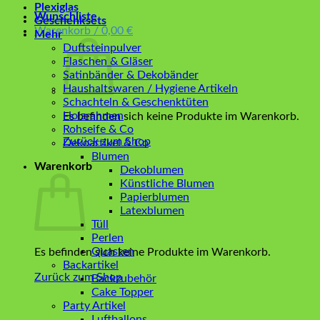
Plexiglas
Wunschliste
Geschenksets
Warenkorb /
0,00
€
Mehr
Duftsteinpulver
Flaschen & Gläser
Satinbänder & Dekobänder
Haushaltswaren / Hygiene Artikeln
Schachteln & Geschenktüten
Holzrahmen
Es befinden sich keine Produkte im Warenkorb.
Rohseife & Co
Zurück zum Shop
Dekoartikel & Co
Blumen
Warenkorb
Dekoblumen
Künstliche Blumen
Papierblumen
Latexblumen
Tüll
Perlen
Quasten
Es befinden sich keine Produkte im Warenkorb.
Backartikel
Zurück zum Shop
Backzubehör
Cake Topper
Party Artikel
Luftballons