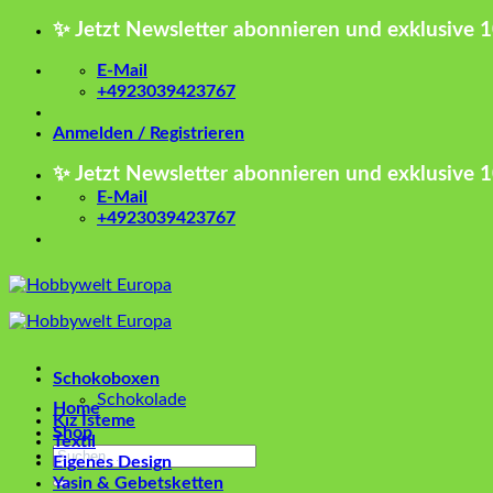
Zum
✨ Jetzt Newsletter abonnieren und exklusive 
Inhalt
springen
E-Mail
+4923039423767
Anmelden / Registrieren
✨ Jetzt Newsletter abonnieren und exklusive 
E-Mail
+4923039423767
Schokoboxen
Schokolade
Home
Kız İsteme
Shop
Textil
Suchen
Eigenes Design
nach:
Yasin & Gebetsketten