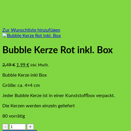
Zur Wunschliste hinzufügen
Bubble Kerze Rot inkl. Box
Ursprünglicher
Aktueller
2,49
€
1,99
€
inkl. MwSt.
Preis
Preis
Bubble Kerze inkl Box
war:
ist:
2,49 €
1,99 €.
Größe: ca. 4×4 cm
Jeder Bubble Kerze ist in einer Kunststoffbox verpackt.
Die Kerzen werden einzeln geliefert
80 vorrätig
Bubble