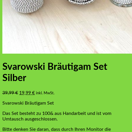
Svarowski Bräutigam Set
Silber
Ursprünglicher
Aktueller
39,99
€
19,99
€
inkl. MwSt.
Preis
Preis
Svarowski Bräutigam Set
war:
ist:
39,99 €
19,99 €.
Das Set besteht zu 100& aus Handarbeit und ist vom
Umtausch ausgeschlossen.
Bitte denken Sie daran, dass durch Ihren Monitor die