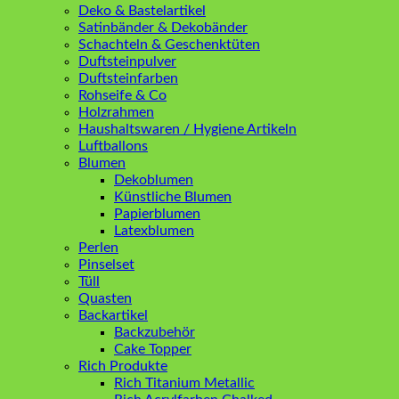
Deko & Bastelartikel
Satinbänder & Dekobänder
Schachteln & Geschenktüten
Duftsteinpulver
Duftsteinfarben
Rohseife & Co
Holzrahmen
Haushaltswaren / Hygiene Artikeln
Luftballons
Blumen
Dekoblumen
Künstliche Blumen
Papierblumen
Latexblumen
Perlen
Pinselset
Tüll
Quasten
Backartikel
Backzubehör
Cake Topper
Rich Produkte
Rich Titanium Metallic