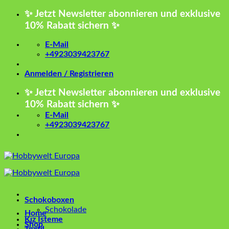
Zum
✨ Jetzt Newsletter abonnieren und exklusive
Inhalt
10% Rabatt sichern ✨
springen
E-Mail
+4923039423767
Anmelden / Registrieren
✨ Jetzt Newsletter abonnieren und exklusive
10% Rabatt sichern ✨
E-Mail
+4923039423767
Schokoboxen
Schokolade
Home
Kız İsteme
Shop