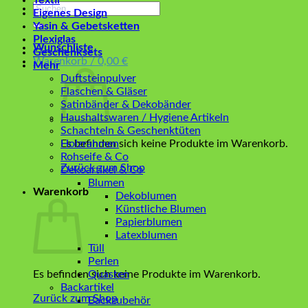
Textil
Suchen
Eigenes Design
nach:
Yasin & Gebetsketten
Plexiglas
Wunschliste
Geschenksets
Warenkorb /
0,00
€
Mehr
Duftsteinpulver
Flaschen & Gläser
Satinbänder & Dekobänder
Haushaltswaren / Hygiene Artikeln
Schachteln & Geschenktüten
Es befinden sich keine Produkte im Warenkorb.
Holzrahmen
Rohseife & Co
Zurück zum Shop
Dekoartikel & Co
Blumen
Warenkorb
Dekoblumen
Künstliche Blumen
Papierblumen
Latexblumen
Tüll
Perlen
Es befinden sich keine Produkte im Warenkorb.
Quasten
Backartikel
Zurück zum Shop
Backzubehör