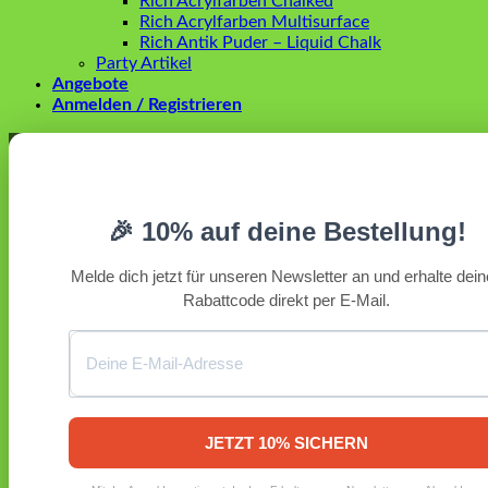
Rich Acrylfarben Chalked
Rich Acrylfarben Multisurface
Rich Antik Puder – Liquid Chalk
Party Artikel
Angebote
Anmelden / Registrieren
Anmelden
Erforderlich
Benutzername oder E-Mail-Adresse
*
🎉 10% auf deine Bestellung!
Erforderlich
Passwort
*
Melde dich jetzt für unseren Newsletter an und erhalte dei
Rabattcode direkt per E-Mail.
Angemeldet bleiben
Anmelden
Passwort vergessen?
Registrieren
Erforderlich
E-Mail-Adresse
*
JETZT 10% SICHERN
Ein Link zum Erstellen eines neuen Passworts wird an deine