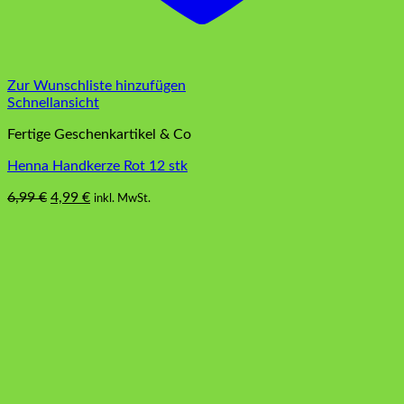
Zur Wunschliste hinzufügen
Schnellansicht
Fertige Geschenkartikel & Co
Henna Handkerze Rot 12 stk
Ursprünglicher
Aktueller
6,99
€
4,99
€
inkl. MwSt.
Preis
Preis
war:
ist:
6,99 €
4,99 €.