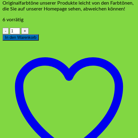
Originalfarbtöne unserer Produkte leicht von den Farbtönen,
die Sie auf unserer Homepage sehen, abweichen können!
6 vorrätig
Svarowski
Bräutigam
In den Warenkorb
Set
Silber
Menge