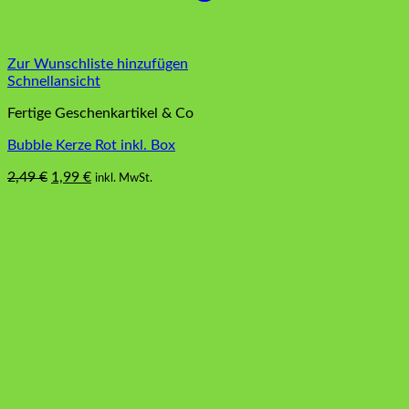
Zur Wunschliste hinzufügen
Schnellansicht
Fertige Geschenkartikel & Co
Bubble Kerze Rot inkl. Box
Ursprünglicher
Aktueller
2,49
€
1,99
€
inkl. MwSt.
Preis
Preis
war:
ist:
2,49 €
1,99 €.