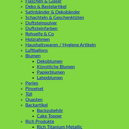
Flaschen & Gläser
Deko & Bastelartikel
Satinbänder & Dekobänder
Schachteln & Geschenktüten
Duftsteinpulver
Duftsteinfarben
Rohseife & Co
Holzrahmen
Haushaltswaren / Hygiene Artikeln
Luftballons
Blumen
Dekoblumen
Künstliche Blumen
Papierblumen
Latexblumen
Perlen
Pinselset
Tüll
Quasten
Backartikel
Backzubehör
Cake Topper
Rich Produkte
Rich Titanium Metallic