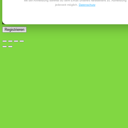
Mit der Anmeldung stimmst du dem Erhalt unseres Newsletters zu. Abmeldung
E-Mail-Adresse gesendet.
jederzeit möglich.
Datenschutz
Ja, ich möchte ein Kundenkonto eröffnen und akzeptiere
Erforderlich
die
Datenschutzerklärung
.
*
Registrieren