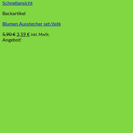
Schnellansicht
Backartikel
Blumen Ausstecher set/6stk
Ursprünglicher
Aktueller
5,90
€
3,59
€
inkl. MwSt.
Preis
Preis
Angebot!
war:
ist:
5,90 €
3,59 €.