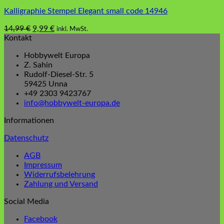
Kalligraphie Stempel Elegant small code 14946
Ursprünglicher
Aktueller
14,99
€
9,99
€
inkl. MwSt.
Preis
Preis
Kontakt
war:
ist:
Hobbywelt Europa
14,99 €
9,99 €.
Z. Sahin
Rudolf-Diesel-Str. 5
59425 Unna
+49 2303 9423767
info@hobbywelt-europa.de
Informationen
Datenschutz
AGB
Impressum
Widerrufsbelehrung
Zahlung und Versand
Social Media
Facebook