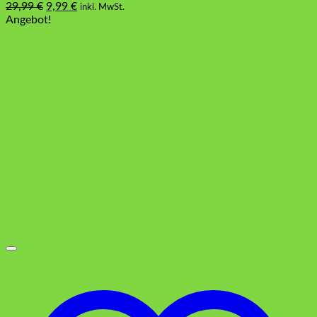
Ursprünglicher
Aktueller
29,99
€
9,99
€
inkl. MwSt.
Preis
Preis
Angebot!
war:
ist:
29,99 €
9,99 €.