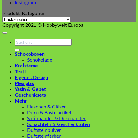
Instagram
Produkt-Kategorien
Copyright 2021 © Hobbywelt Europa
Suchen
nach:
Schokoboxen
Schokolade
Kız İsteme
Textil
Eigenes Design
Plexiglas
Yasin & Gebet
Geschenksets
Mehr
Flaschen & Gläser
Deko & Bastelartikel
Satinbänder & Dekobänder
Schachteln & Geschenktüten
Duftsteinpulver
Duftsteinfarben