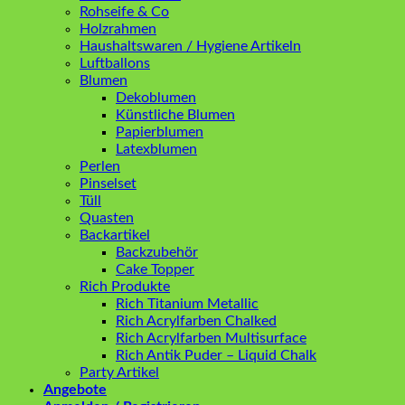
Rohseife & Co
Holzrahmen
Haushaltswaren / Hygiene Artikeln
Luftballons
Blumen
Dekoblumen
Künstliche Blumen
Papierblumen
Latexblumen
Perlen
Pinselset
Tüll
Quasten
Backartikel
Backzubehör
Cake Topper
Rich Produkte
Rich Titanium Metallic
Rich Acrylfarben Chalked
Rich Acrylfarben Multisurface
Rich Antik Puder – Liquid Chalk
Party Artikel
Angebote