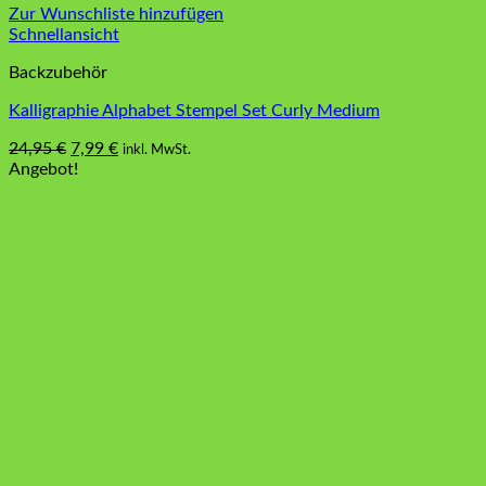
Zur Wunschliste hinzufügen
Schnellansicht
Backzubehör
Kalligraphie Alphabet Stempel Set Curly Medium
Ursprünglicher
Aktueller
24,95
€
7,99
€
inkl. MwSt.
Preis
Preis
Angebot!
war:
ist:
24,95 €
7,99 €.