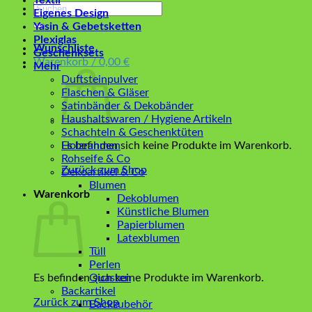
Textil
Suchen
Eigenes Design
nach:
Yasin & Gebetsketten
Plexiglas
Wunschliste
Geschenksets
Warenkorb /
0,00
€
Mehr
Duftsteinpulver
Flaschen & Gläser
Satinbänder & Dekobänder
Haushaltswaren / Hygiene Artikeln
Schachteln & Geschenktüten
Es befinden sich keine Produkte im Warenkorb.
Holzrahmen
Rohseife & Co
Zurück zum Shop
Dekoartikel & Co
Blumen
Warenkorb
Dekoblumen
Künstliche Blumen
Papierblumen
Latexblumen
Tüll
Perlen
Es befinden sich keine Produkte im Warenkorb.
Quasten
Backartikel
Zurück zum Shop
Backzubehör