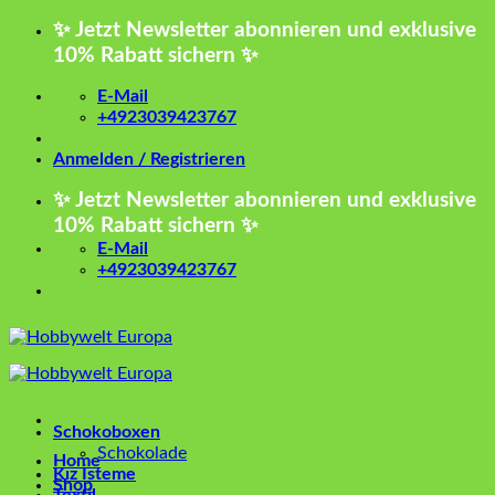
Zum
✨ Jetzt Newsletter abonnieren und exklusive
Inhalt
10% Rabatt sichern ✨
springen
E-Mail
+4923039423767
Anmelden / Registrieren
✨ Jetzt Newsletter abonnieren und exklusive
10% Rabatt sichern ✨
E-Mail
+4923039423767
Schokoboxen
Schokolade
Home
Kız İsteme
Shop