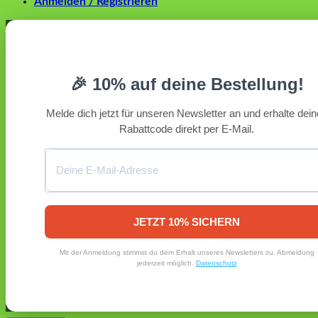
Anmelden / Registrieren
Anmelden
Erforderlich
Benutzername oder E-Mail-Adresse
*
🎉 10% auf deine Bestellung!
Erforderlich
Passwort
*
Melde dich jetzt für unseren Newsletter an und erhalte dei
Rabattcode direkt per E-Mail.
Angemeldet bleiben
Anmelden
Passwort vergessen?
Registrieren
Erforderlich
E-Mail-Adresse
*
JETZT 10% SICHERN
Ein Link zum Erstellen eines neuen Passworts wird an deine
Mit der Anmeldung stimmst du dem Erhalt unseres Newsletters zu. Abmeldung
E-Mail-Adresse gesendet.
jederzeit möglich.
Datenschutz
Ja, ich möchte ein Kundenkonto eröffnen und akzeptiere
Erforderlich
die
Datenschutzerklärung
.
*