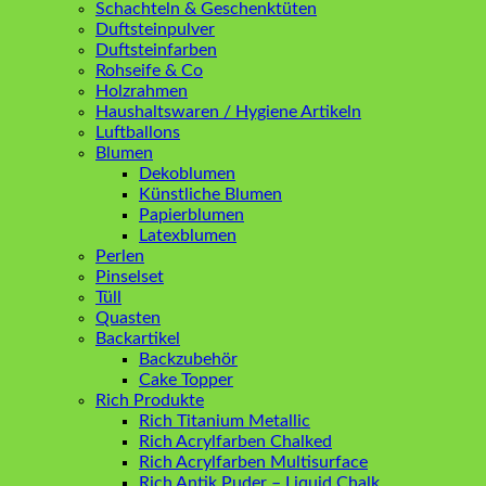
Schachteln & Geschenktüten
Duftsteinpulver
Duftsteinfarben
Rohseife & Co
Holzrahmen
Haushaltswaren / Hygiene Artikeln
Luftballons
Blumen
Dekoblumen
Künstliche Blumen
Papierblumen
Latexblumen
Perlen
Pinselset
Tüll
Quasten
Backartikel
Backzubehör
Cake Topper
Rich Produkte
Rich Titanium Metallic
Rich Acrylfarben Chalked
Rich Acrylfarben Multisurface
Rich Antik Puder – Liquid Chalk