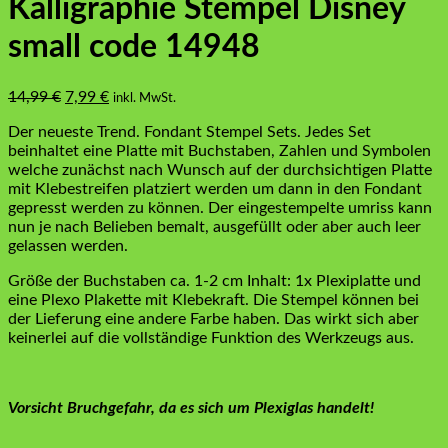
Kalligraphie Stempel Disney
small code 14948
Ursprünglicher
Aktueller
14,99
€
7,99
€
inkl. MwSt.
Preis
Preis
Der neueste Trend. Fondant Stempel Sets. Jedes Set
war:
ist:
beinhaltet eine Platte mit Buchstaben, Zahlen und Symbolen
14,99 €
7,99 €.
welche zunächst nach Wunsch auf der durchsichtigen Platte
mit Klebestreifen platziert werden um dann in den Fondant
gepresst werden zu können. Der eingestempelte umriss kann
nun je nach Belieben bemalt, ausgefüllt oder aber auch leer
gelassen werden.
Größe der Buchstaben ca. 1-2 cm Inhalt: 1x Plexiplatte und
eine Plexo Plakette mit Klebekraft. Die Stempel können bei
der Lieferung eine andere Farbe haben. Das wirkt sich aber
keinerlei auf die vollständige Funktion des Werkzeugs aus.
Vorsicht Bruchgefahr, da es sich um Plexiglas handelt!