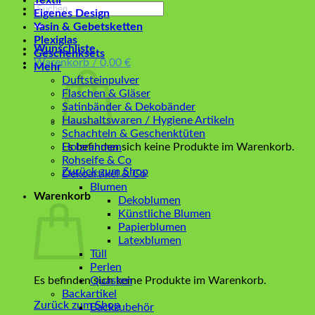
Textil
Suchen
Eigenes Design
nach:
Yasin & Gebetsketten
Plexiglas
Wunschliste
Geschenksets
Warenkorb /
0,00
€
Mehr
Duftsteinpulver
Flaschen & Gläser
Satinbänder & Dekobänder
Haushaltswaren / Hygiene Artikeln
Schachteln & Geschenktüten
Es befinden sich keine Produkte im Warenkorb.
Holzrahmen
Rohseife & Co
Zurück zum Shop
Dekoartikel & Co
Blumen
Warenkorb
Dekoblumen
Künstliche Blumen
Papierblumen
Latexblumen
Tüll
Perlen
Es befinden sich keine Produkte im Warenkorb.
Quasten
Backartikel
Zurück zum Shop
Backzubehör