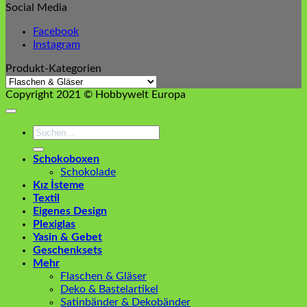
Social Media
Facebook
Instagram
Produkt-Kategorien
Copyright 2021 © Hobbywelt Europa
Suchen
nach:
Schokoboxen
Schokolade
Kız İsteme
Textil
Eigenes Design
Plexiglas
Yasin & Gebet
Geschenksets
Mehr
Flaschen & Gläser
Deko & Bastelartikel
Satinbänder & Dekobänder