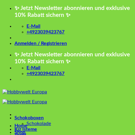
Zum
✨ Jetzt Newsletter abonnieren und exklusive
Inhalt
10% Rabatt sichern ✨
springen
E-Mail
+4923039423767
Anmelden / Registrieren
✨ Jetzt Newsletter abonnieren und exklusive
10% Rabatt sichern ✨
E-Mail
+4923039423767
Schokoboxen
Schokolade
Home
Kız İsteme
Shop