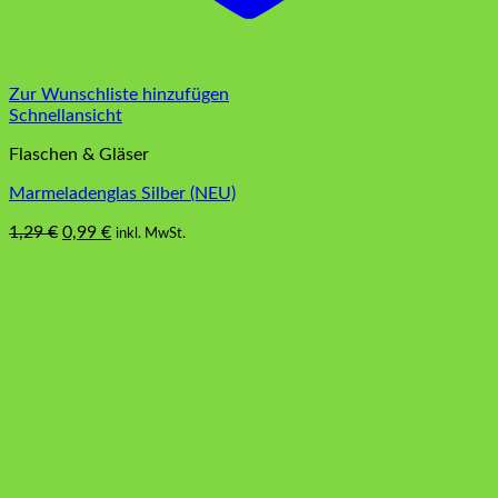
Zur Wunschliste hinzufügen
Schnellansicht
Flaschen & Gläser
Marmeladenglas Silber (NEU)
Ursprünglicher
Aktueller
1,29
€
0,99
€
inkl. MwSt.
Preis
Preis
war:
ist:
1,29 €
0,99 €.