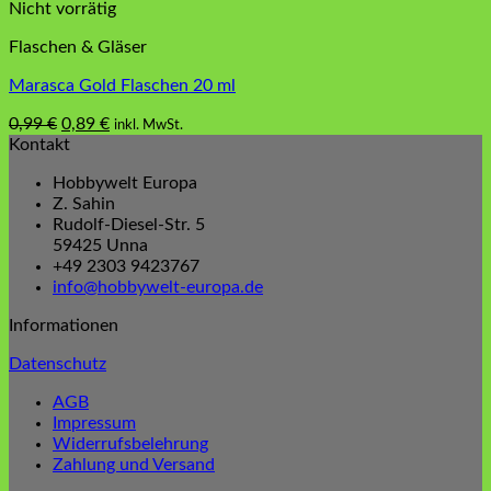
Nicht vorrätig
Flaschen & Gläser
Marasca Gold Flaschen 20 ml
Ursprünglicher
Aktueller
0,99
€
0,89
€
inkl. MwSt.
Preis
Preis
Kontakt
war:
ist:
Hobbywelt Europa
0,99 €
0,89 €.
Z. Sahin
Rudolf-Diesel-Str. 5
59425 Unna
+49 2303 9423767
info@hobbywelt-europa.de
Informationen
Datenschutz
AGB
Impressum
Widerrufsbelehrung
Zahlung und Versand