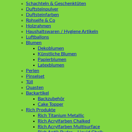
Schachteln & Geschenktüten
Duftsteinpulver
Duftsteinfarben
Rohseife & Co
Holzrahmen
Haushaltswaren / Hygiene Artikeln
Luftballons
Blumen
Dekoblumen
Künstliche Blumen
Papierblumen
Latexblumen
Perlen
Pinselset
Tüll
Quasten
Backartikel
Backzubehör
Cake Topper
Rich Produkte
Rich Titanium Metallic
Rich Acrylfarben Chalked
Rich Acrylfarben Multisurface