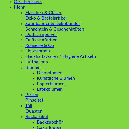
Geschenksets
Mehr
Flaschen & Gläser
Deko & Bastelartikel
Satinbänder & Dekobänder
Schachteln & Geschenktüten
Duftsteinpulver
Duftsteinfarben
Rohseife & Co
Holzrahmen
Haushaltswaren / Hygiene Artikeln
Luftballons
Blumen
Dekoblumen
Künstliche Blumen
Papierblumen
Latexblumen
Perlen
Pinselset
Tüll
Quasten
Backartikel
Backzubehör
Cake Topper