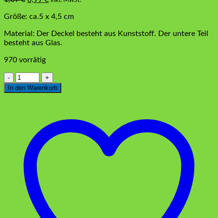
Preis
Preis
Größe: ca.5 x 4,5 cm
war:
ist:
1,69 €
0,99 €.
Material: Der Deckel besteht aus Kunststoff. Der untere Teil
besteht aus Glas.
970 vorrätig
Marmeladenglaskerze
Silber
In den Warenkorb
Menge