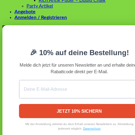
Rich Antik Puder – Liquid Chalk
Party Artikel
Angebote
Anmelden / Registrieren
Anmelden
Erforderlich
Benutzername oder E-Mail-Adresse
*
🎉 10% auf deine Bestellung!
Erforderlich
Passwort
*
Melde dich jetzt für unseren Newsletter an und erhalte dei
Rabattcode direkt per E-Mail.
Angemeldet bleiben
Anmelden
Passwort vergessen?
Registrieren
Erforderlich
E-Mail-Adresse
*
JETZT 10% SICHERN
Ein Link zum Erstellen eines neuen Passworts wird an deine
Mit der Anmeldung stimmst du dem Erhalt unseres Newsletters zu. Abmeldung
E-Mail-Adresse gesendet.
jederzeit möglich.
Datenschutz