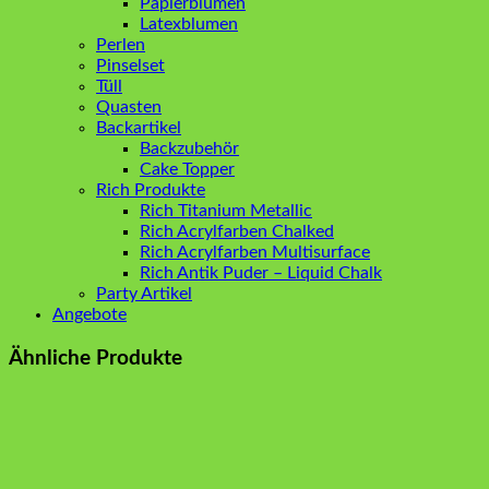
Papierblumen
Latexblumen
Perlen
Pinselset
Tüll
Quasten
Backartikel
Backzubehör
Cake Topper
Rich Produkte
Rich Titanium Metallic
Rich Acrylfarben Chalked
Rich Acrylfarben Multisurface
Rich Antik Puder – Liquid Chalk
Party Artikel
Angebote
Ähnliche Produkte