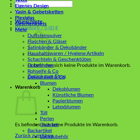
Textil
Suchen
Eigenes Design
nach:
Yasin & Gebetsketten
Plexiglas
Wunschliste
Geschenksets
Warenkorb /
0,00
€
Mehr
Duftsteinpulver
Flaschen & Gläser
Satinbänder & Dekobänder
Haushaltswaren / Hygiene Artikeln
Schachteln & Geschenktüten
Es befinden sich keine Produkte im Warenkorb.
Holzrahmen
Rohseife & Co
Zurück zum Shop
Dekoartikel & Co
Blumen
Warenkorb
Dekoblumen
Künstliche Blumen
Papierblumen
Latexblumen
Tüll
Perlen
Es befinden sich keine Produkte im Warenkorb.
Quasten
Backartikel
Zurück zum Shop
Backzubehör