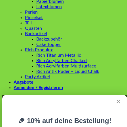
Papierblumen
Latexblumen
Perlen
Pinselset
Tüll
Quasten
Backartikel
Backzubehör
Cake Topper
Rich Produkte
Rich Titanium Metallic
Rich Acrylfarben Chalked
Rich Acrylfarben Multisurface
Rich Antik Puder – Liquid Chalk
Party Artikel
Angebote
Anmelden / Registrieren
Anmelden
✕
Erforderlich
Benutzername oder E-Mail-Adresse
*
🎉 10% auf deine Bestellung!