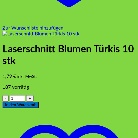
Zur Wunschliste hinzufügen
Laserschnitt Blumen Türkis 10
stk
1,79
€
inkl. MwSt.
187 vorrätig
Laserschnitt
Blumen
In den Warenkorb
Türkis
10
stk
Menge