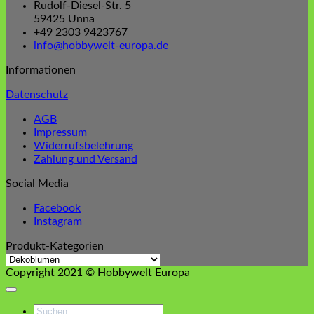
Rudolf-Diesel-Str. 5
59425 Unna
+49 2303 9423767
info@hobbywelt-europa.de
Informationen
Datenschutz
AGB
Impressum
Widerrufsbelehrung
Zahlung und Versand
Social Media
Facebook
Instagram
Produkt-Kategorien
Copyright 2021 © Hobbywelt Europa
Suchen