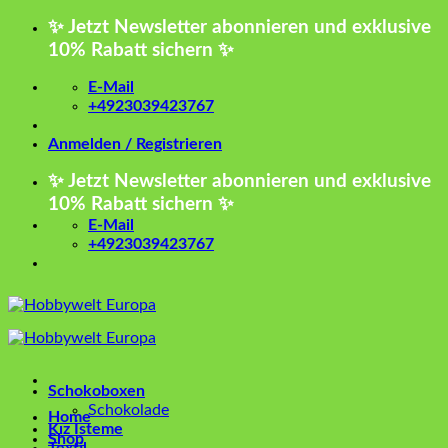
Zum
✨ Jetzt Newsletter abonnieren und exklusive
Inhalt
10% Rabatt sichern ✨
springen
E-Mail
+4923039423767
Anmelden / Registrieren
✨ Jetzt Newsletter abonnieren und exklusive
10% Rabatt sichern ✨
E-Mail
+4923039423767
Schokoboxen
Schokolade
Home
Kız İsteme
Shop