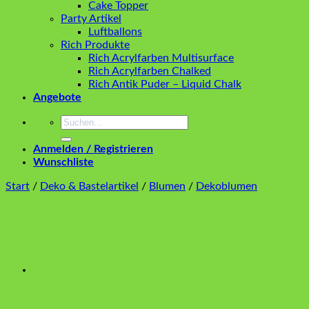
Cake Topper
Party Artikel
Luftballons
Rich Produkte
Rich Acrylfarben Multisurface
Rich Acrylfarben Chalked
Rich Antik Puder – Liquid Chalk
Angebote
Suchen
nach:
Anmelden / Registrieren
Wunschliste
Start
/
Deko & Bastelartikel
/
Blumen
/
Dekoblumen