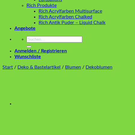
Rich Produkte
Rich Acrylfarben Multisurface
Rich Acrylfarben Chalked
Rich Antik Puder – Liquid Chalk
Angebote
Suchen
nach:
Anmelden / Registrieren
Wunschliste
Start
/
Deko & Bastelartikel
/
Blumen
/
Dekoblumen