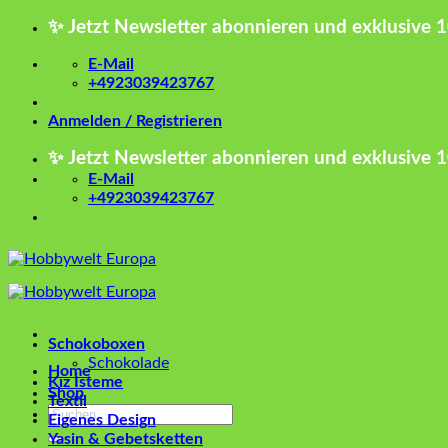
Zum
✨ Jetzt Newsletter abonnieren und exklusive 
Inhalt
springen
E-Mail
+4923039423767
Anmelden / Registrieren
✨ Jetzt Newsletter abonnieren und exklusive 
E-Mail
+4923039423767
Schokoboxen
Schokolade
Home
Kız İsteme
Shop
Textil
Suchen
Eigenes Design
nach:
Yasin & Gebetsketten