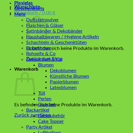
Plexiglas
Wunschliste
Geschenksets
Warenkorb /
0,00
€
Mehr
Duftsteinpulver
Flaschen & Gläser
Satinbänder & Dekobänder
Haushaltswaren / Hygiene Artikeln
Schachteln & Geschenktüten
Holzrahmen
Es befinden sich keine Produkte im Warenkorb.
Rohseife & Co
Zurück zum Shop
Dekoartikel & Co
Blumen
Warenkorb
Dekoblumen
Künstliche Blumen
Papierblumen
Latexblumen
Tüll
Perlen
Quasten
Es befinden sich keine Produkte im Warenkorb.
Backartikel
Zurück zum Shop
Backzubehör
Cake Topper
Party Artikel
Luftballons