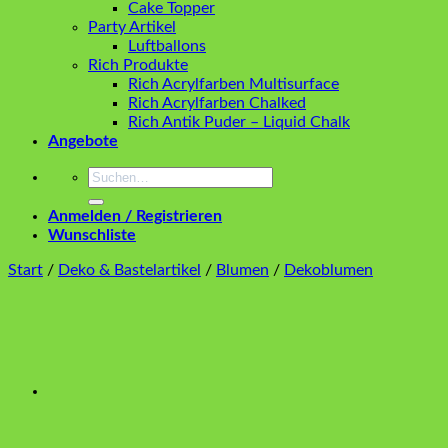
Cake Topper
Party Artikel
Luftballons
Rich Produkte
Rich Acrylfarben Multisurface
Rich Acrylfarben Chalked
Rich Antik Puder – Liquid Chalk
Angebote
Suchen
nach:
Anmelden / Registrieren
Wunschliste
Start
/
Deko & Bastelartikel
/
Blumen
/
Dekoblumen