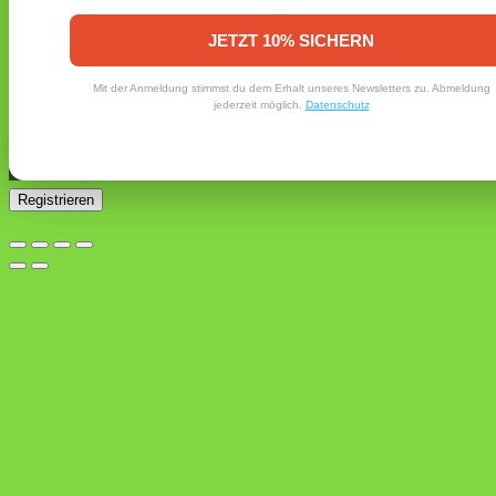
Erforderlich
E-Mail-Adresse
*
JETZT 10% SICHERN
Ein Link zum Erstellen eines neuen Passworts wird an deine
Mit der Anmeldung stimmst du dem Erhalt unseres Newsletters zu. Abmeldung
E-Mail-Adresse gesendet.
jederzeit möglich.
Datenschutz
Ja, ich möchte ein Kundenkonto eröffnen und akzeptiere
Erforderlich
die
Datenschutzerklärung
.
*
Registrieren