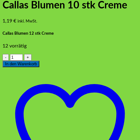
Callas Blumen 10 stk Creme
1,19
€
inkl. MwSt.
Callas Blumen 12 stk Creme
12 vorrätig
Callas
Blumen
In den Warenkorb
10
stk
Creme
Menge