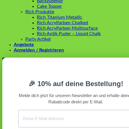
Backzubehör
Cake Topper
Rich Produkte
Rich Titanium Metallic
Rich Acrylfarben Chalked
Rich Acrylfarben Multisurface
Rich Antik Puder – Liquid Chalk
Party Artikel
Angebote
Anmelden / Registrieren
Anmelden
Erforderlich
Benutzername oder E-Mail-Adresse
*
🎉 10% auf deine Bestellung!
Erforderlich
Passwort
*
Melde dich jetzt für unseren Newsletter an und erhalte dei
Rabattcode direkt per E-Mail.
Angemeldet bleiben
Anmelden
Passwort vergessen?
Registrieren