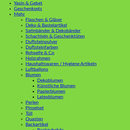
Yasin & Gebet
Geschenksets
Mehr
Flaschen & Gläser
Deko & Bastelartikel
Satinbänder & Dekobänder
Schachteln & Geschenktüten
Duftsteinpulver
Duftsteinfarben
Rohseife & Co
Holzrahmen
Haushaltswaren / Hygiene Artikeln
Luftballons
Blumen
Dekoblumen
Künstliche Blumen
Papierblumen
Latexblumen
Perlen
Pinselset
Tüll
Quasten
Backartikel