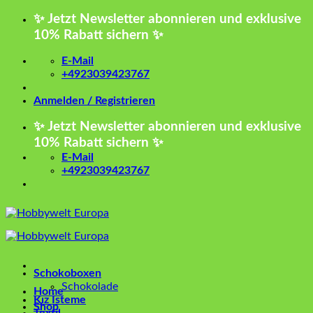
Zum
✨ Jetzt Newsletter abonnieren und exklusive
Inhalt
10% Rabatt sichern ✨
springen
E-Mail
+4923039423767
Anmelden / Registrieren
✨ Jetzt Newsletter abonnieren und exklusive
10% Rabatt sichern ✨
E-Mail
+4923039423767
Schokoboxen
Schokolade
Home
Kız İsteme
Shop