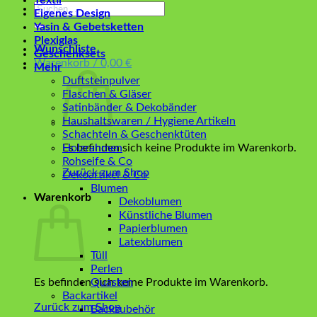
Textil
Suchen
Eigenes Design
nach:
Yasin & Gebetsketten
Plexiglas
Wunschliste
Geschenksets
Warenkorb /
0,00
€
Mehr
Duftsteinpulver
Flaschen & Gläser
Satinbänder & Dekobänder
Haushaltswaren / Hygiene Artikeln
Schachteln & Geschenktüten
Es befinden sich keine Produkte im Warenkorb.
Holzrahmen
Rohseife & Co
Zurück zum Shop
Dekoartikel & Co
Blumen
Warenkorb
Dekoblumen
Künstliche Blumen
Papierblumen
Latexblumen
Tüll
Perlen
Es befinden sich keine Produkte im Warenkorb.
Quasten
Backartikel
Zurück zum Shop
Backzubehör