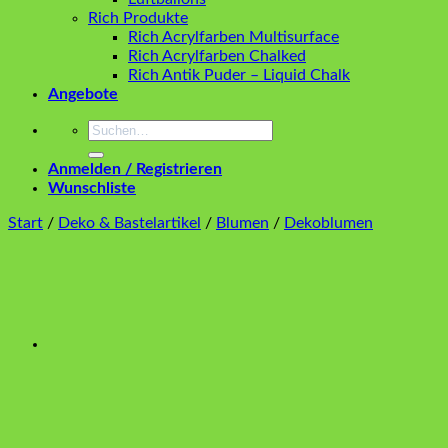
Rich Produkte
Rich Acrylfarben Multisurface
Rich Acrylfarben Chalked
Rich Antik Puder – Liquid Chalk
Angebote
Suchen
nach:
Anmelden / Registrieren
Wunschliste
Start
/
Deko & Bastelartikel
/
Blumen
/
Dekoblumen