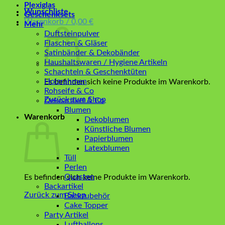
Plexiglas
Wunschliste
Geschenksets
Warenkorb /
0,00
€
Mehr
Duftsteinpulver
Flaschen & Gläser
Satinbänder & Dekobänder
Haushaltswaren / Hygiene Artikeln
Schachteln & Geschenktüten
Holzrahmen
Es befinden sich keine Produkte im Warenkorb.
Rohseife & Co
Zurück zum Shop
Dekoartikel & Co
Blumen
Warenkorb
Dekoblumen
Künstliche Blumen
Papierblumen
Latexblumen
Tüll
Perlen
Quasten
Es befinden sich keine Produkte im Warenkorb.
Backartikel
Zurück zum Shop
Backzubehör
Cake Topper
Party Artikel
Luftballons