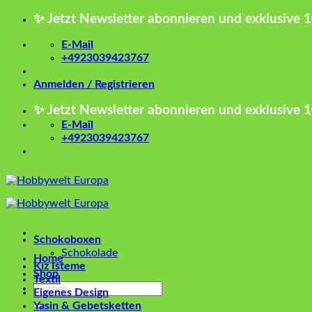
Zum
✨ Jetzt Newsletter abonnieren und exklusive 
Inhalt
springen
E-Mail
+4923039423767
Anmelden / Registrieren
✨ Jetzt Newsletter abonnieren und exklusive 
E-Mail
+4923039423767
Schokoboxen
Schokolade
Home
Kız İsteme
Shop
Textil
Suchen
Eigenes Design
nach:
Yasin & Gebetsketten