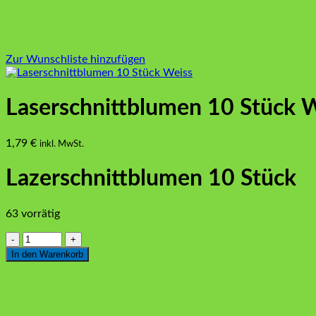
Zur Wunschliste hinzufügen
Laserschnittblumen 10 Stück 
1,79
€
inkl. MwSt.
Lazerschnittblumen 10 Stück
63 vorrätig
Laserschnittblumen
10
In den Warenkorb
Stück
Weiss
Menge