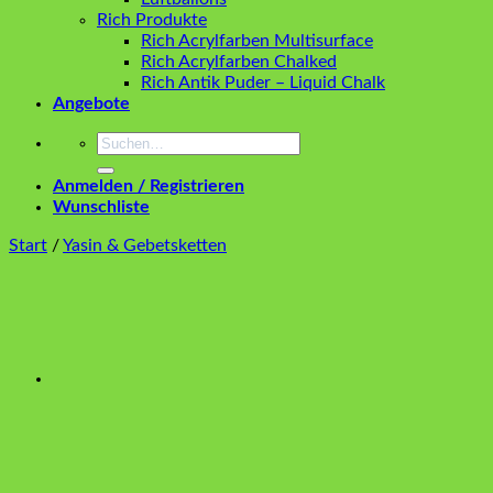
Rich Produkte
Rich Acrylfarben Multisurface
Rich Acrylfarben Chalked
Rich Antik Puder – Liquid Chalk
Angebote
Suchen
nach:
Anmelden / Registrieren
Wunschliste
Start
/
Yasin & Gebetsketten