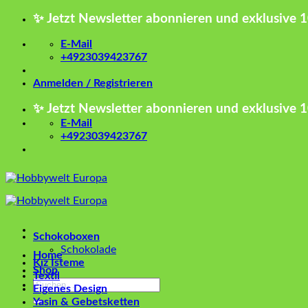
Zum
✨ Jetzt Newsletter abonnieren und exklusive 
Inhalt
springen
E-Mail
+4923039423767
Anmelden / Registrieren
✨ Jetzt Newsletter abonnieren und exklusive 
E-Mail
+4923039423767
Schokoboxen
Schokolade
Home
Kız İsteme
Shop
Textil
Suchen
Eigenes Design
nach:
Yasin & Gebetsketten