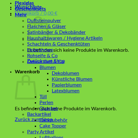
Plexiglas
Wunschliste
Geschenksets
Warenkorb /
0,00
€
Mehr
Duftsteinpulver
Flaschen & Gläser
Satinbänder & Dekobänder
Haushaltswaren / Hygiene Artikeln
Schachteln & Geschenktüten
Holzrahmen
Es befinden sich keine Produkte im Warenkorb.
Rohseife & Co
Zurück zum Shop
Dekoartikel & Co
Blumen
Warenkorb
Dekoblumen
Künstliche Blumen
Papierblumen
Latexblumen
Tüll
Perlen
Quasten
Es befinden sich keine Produkte im Warenkorb.
Backartikel
Zurück zum Shop
Backzubehör
Cake Topper
Party Artikel
Luftballons