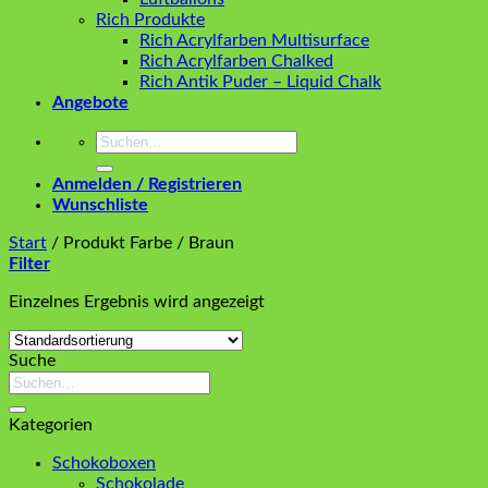
Rich Produkte
Rich Acrylfarben Multisurface
Rich Acrylfarben Chalked
Rich Antik Puder – Liquid Chalk
Angebote
Suchen
nach:
Anmelden / Registrieren
Wunschliste
Start
/
Produkt Farbe
/
Braun
Filter
Einzelnes Ergebnis wird angezeigt
Suche
Suchen
nach:
Kategorien
Schokoboxen
Schokolade