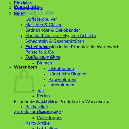
Plexiglas
Wunschliste
Geschenksets
Warenkorb /
0,00
€
Mehr
Duftsteinpulver
Flaschen & Gläser
Satinbänder & Dekobänder
Haushaltswaren / Hygiene Artikeln
Schachteln & Geschenktüten
Holzrahmen
Es befinden sich keine Produkte im Warenkorb.
Rohseife & Co
Zurück zum Shop
Dekoartikel & Co
Blumen
Warenkorb
Dekoblumen
Künstliche Blumen
Papierblumen
Latexblumen
Tüll
Perlen
Quasten
Es befinden sich keine Produkte im Warenkorb.
Backartikel
Zurück zum Shop
Backzubehör
Cake Topper
Party Artikel
Luftballons