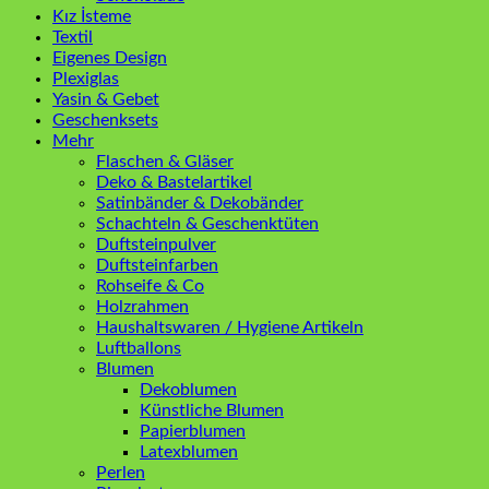
Kız İsteme
Textil
Eigenes Design
Plexiglas
Yasin & Gebet
Geschenksets
Mehr
Flaschen & Gläser
Deko & Bastelartikel
Satinbänder & Dekobänder
Schachteln & Geschenktüten
Duftsteinpulver
Duftsteinfarben
Rohseife & Co
Holzrahmen
Haushaltswaren / Hygiene Artikeln
Luftballons
Blumen
Dekoblumen
Künstliche Blumen
Papierblumen
Latexblumen
Perlen