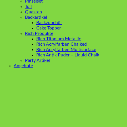
Pinselset
Tüll
Quasten
Backartikel
Backzubehör
Cake Topper
Rich Produkte
Rich Titanium Metallic
Rich Acrylfarben Chalked
Rich Acrylfarben Multisurface
Rich Antik Puder – Liquid Chalk
Party Artikel
Angebote