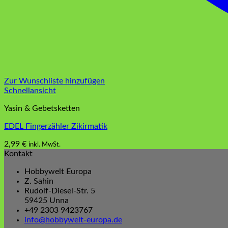
Zur Wunschliste hinzufügen
Schnellansicht
Yasin & Gebetsketten
EDEL Fingerzähler Zikirmatik
2,99
€
inkl. MwSt.
Dieses
Kontakt
Produkt
Hobbywelt Europa
weist
Z. Sahin
mehrere
Rudolf-Diesel-Str. 5
Varianten
59425 Unna
auf.
+49 2303 9423767
Die
info@hobbywelt-europa.de
Optionen