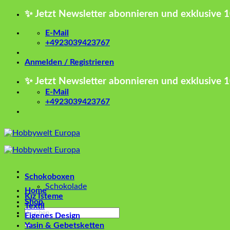
Zum
✨ Jetzt Newsletter abonnieren und exklusive 
Inhalt
springen
E-Mail
+4923039423767
Anmelden / Registrieren
✨ Jetzt Newsletter abonnieren und exklusive 
E-Mail
+4923039423767
Schokoboxen
Schokolade
Home
Kız İsteme
Shop
Textil
Suchen
Eigenes Design
nach:
Yasin & Gebetsketten