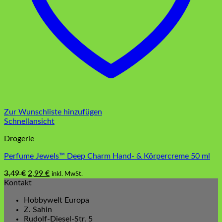
Zur Wunschliste hinzufügen
Schnellansicht
Drogerie
Perfume Jewels™ Deep Charm Hand- & Körpercreme 50 ml
Ursprünglicher
Aktueller
3,49
€
2,99
€
inkl. MwSt.
Preis
Preis
Kontakt
war:
ist:
Hobbywelt Europa
3,49 €
2,99 €.
Z. Sahin
Rudolf-Diesel-Str. 5