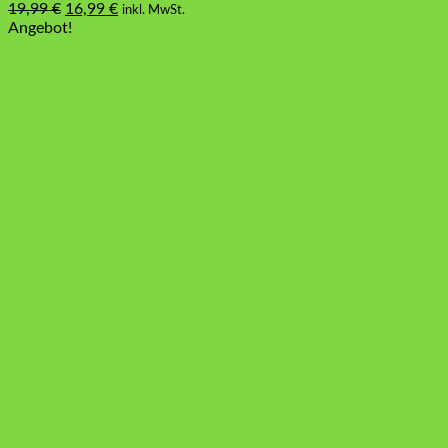
Ursprünglicher
Aktueller
19,99
€
16,99
€
inkl. MwSt.
Preis
Preis
Angebot!
war:
ist:
19,99 €
16,99 €.