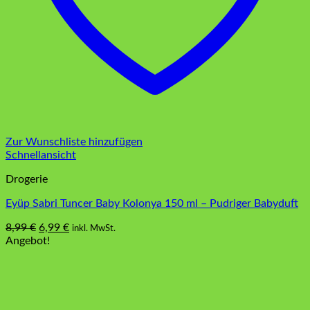
Zur Wunschliste hinzufügen
Schnellansicht
Drogerie
Eyüp Sabri Tuncer Baby Kolonya 150 ml – Pudriger Babyduft
Ursprünglicher
Aktueller
8,99
€
6,99
€
inkl. MwSt.
Dieses
Preis
Preis
Angebot!
Produkt
war:
ist:
weist
8,99 €
6,99 €.
mehrere
Varianten
auf.