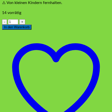
⚠️ Von kleinen Kindern fernhalten.
14 vorrätig
Eyüp
Sabri
In den Warenkorb
Tuncer
Erfrischungstücher
MİX
150
stk
Menge