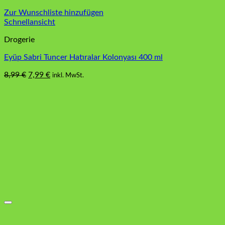
Zur Wunschliste hinzufügen
Schnellansicht
Drogerie
Eyüp Sabri Tuncer Hatıralar Kolonyası 400 ml
Ursprünglicher
Aktueller
8,99
€
7,99
€
inkl. MwSt.
Preis
Preis
war:
ist:
8,99 €
7,99 €.