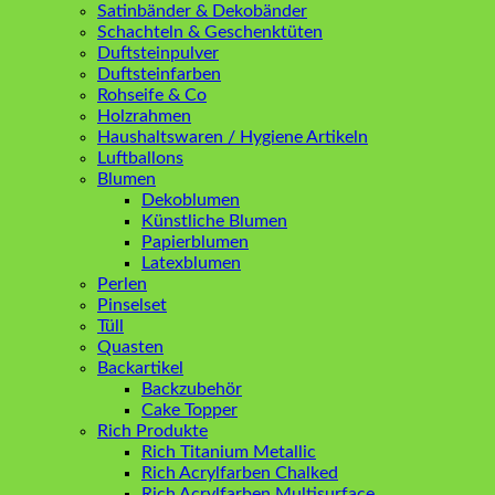
Satinbänder & Dekobänder
Schachteln & Geschenktüten
Duftsteinpulver
Duftsteinfarben
Rohseife & Co
Holzrahmen
Haushaltswaren / Hygiene Artikeln
Luftballons
Blumen
Dekoblumen
Künstliche Blumen
Papierblumen
Latexblumen
Perlen
Pinselset
Tüll
Quasten
Backartikel
Backzubehör
Cake Topper
Rich Produkte
Rich Titanium Metallic
Rich Acrylfarben Chalked
Rich Acrylfarben Multisurface