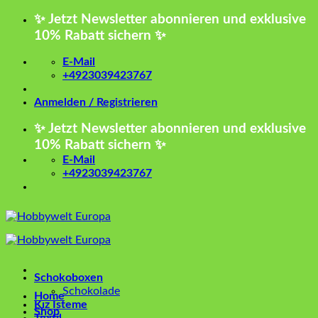
Zum
✨ Jetzt Newsletter abonnieren und exklusive
Inhalt
10% Rabatt sichern ✨
springen
E-Mail
+4923039423767
Anmelden / Registrieren
✨ Jetzt Newsletter abonnieren und exklusive
10% Rabatt sichern ✨
E-Mail
+4923039423767
Schokoboxen
Schokolade
Home
Kız İsteme
Shop