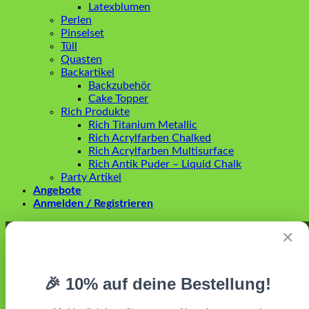
Latexblumen
Perlen
Pinselset
Tüll
Quasten
Backartikel
Backzubehör
Cake Topper
Rich Produkte
Rich Titanium Metallic
Rich Acrylfarben Chalked
Rich Acrylfarben Multisurface
Rich Antik Puder – Liquid Chalk
Party Artikel
Angebote
Anmelden / Registrieren
Anmelden
✕
Erforderlich
Benutzername oder E-Mail-Adresse
*
🎉 10% auf deine Bestellung!
Erforderlich
Passwort
*