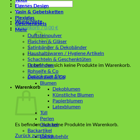
Textil
Suchen
Eigenes Design
nach:
Yasin & Gebetsketten
Plexiglas
Wunschliste
Geschenksets
Warenkorb /
0,00
€
Mehr
Duftsteinpulver
Flaschen & Gläser
Satinbänder & Dekobänder
Haushaltswaren / Hygiene Artikeln
Schachteln & Geschenktüten
Es befinden sich keine Produkte im Warenkorb.
Holzrahmen
Rohseife & Co
Zurück zum Shop
Dekoartikel & Co
Blumen
Warenkorb
Dekoblumen
Künstliche Blumen
Papierblumen
Latexblumen
Tüll
Perlen
Es befinden sich keine Produkte im Warenkorb.
Quasten
Backartikel
Zurück zum Shop
Backzubehör