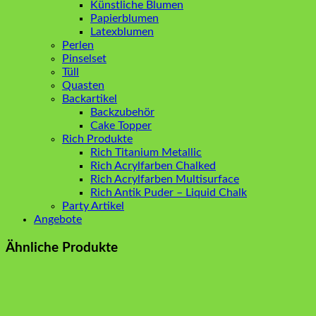
Künstliche Blumen
Papierblumen
Latexblumen
Perlen
Pinselset
Tüll
Quasten
Backartikel
Backzubehör
Cake Topper
Rich Produkte
Rich Titanium Metallic
Rich Acrylfarben Chalked
Rich Acrylfarben Multisurface
Rich Antik Puder – Liquid Chalk
Party Artikel
Angebote
Ähnliche Produkte