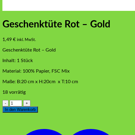
Geschenktüte Rot – Gold
1,49
€
inkl. MwSt.
Geschenktüte Rot – Gold
Inhalt: 1 Stück
Material: 100% Papier, FSC Mix
Maße: B:20 cm x H:20cm x T:10 cm
18 vorrätig
Geschenktüte
Rot
In den Warenkorb
-
Gold
Menge