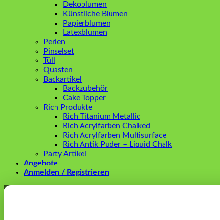
Dekoblumen
Künstliche Blumen
Papierblumen
Latexblumen
Perlen
Pinselset
Tüll
Quasten
Backartikel
Backzubehör
Cake Topper
Rich Produkte
Rich Titanium Metallic
Rich Acrylfarben Chalked
Rich Acrylfarben Multisurface
Rich Antik Puder – Liquid Chalk
Party Artikel
Angebote
Anmelden / Registrieren
Anmelden
Erforderlich
Benutzername oder E-Mail-Adresse
*