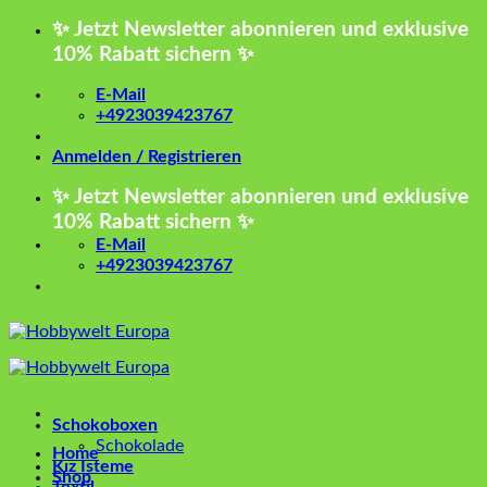
Zum
✨ Jetzt Newsletter abonnieren und exklusive
Inhalt
10% Rabatt sichern ✨
springen
E-Mail
+4923039423767
Anmelden / Registrieren
✨ Jetzt Newsletter abonnieren und exklusive
10% Rabatt sichern ✨
E-Mail
+4923039423767
Schokoboxen
Schokolade
Home
Kız İsteme
Shop