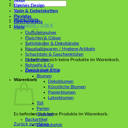
Textil
Suchen
Eigenes Design
nach:
Yasin & Gebetsketten
Plexiglas
Wunschliste
Geschenksets
Warenkorb /
0,00
€
Mehr
Duftsteinpulver
Flaschen & Gläser
Satinbänder & Dekobänder
Haushaltswaren / Hygiene Artikeln
Schachteln & Geschenktüten
Es befinden sich keine Produkte im Warenkorb.
Holzrahmen
Rohseife & Co
Zurück zum Shop
Dekoartikel & Co
Blumen
Warenkorb
Dekoblumen
Künstliche Blumen
Papierblumen
Latexblumen
Tüll
Perlen
Es befinden sich keine Produkte im Warenkorb.
Quasten
Backartikel
Zurück zum Shop
Backzubehör