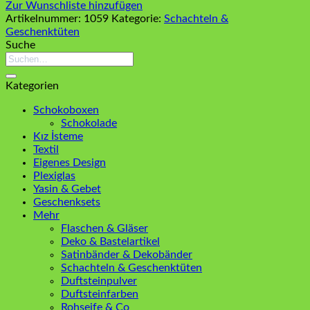
Zur Wunschliste hinzufügen
Artikelnummer:
1059
Kategorie:
Schachteln &
Geschenktüten
Suche
Suchen
nach:
Kategorien
Schokoboxen
Schokolade
Kız İsteme
Textil
Eigenes Design
Plexiglas
Yasin & Gebet
Geschenksets
Mehr
Flaschen & Gläser
Deko & Bastelartikel
Satinbänder & Dekobänder
Schachteln & Geschenktüten
Duftsteinpulver
Duftsteinfarben
Rohseife & Co