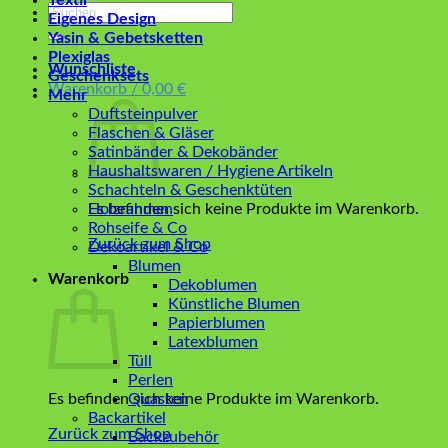
Textil
Suchen
Eigenes Design
nach:
Yasin & Gebetsketten
Plexiglas
Wunschliste
Geschenksets
Warenkorb /
0,00
€
Mehr
Duftsteinpulver
Flaschen & Gläser
Satinbänder & Dekobänder
Haushaltswaren / Hygiene Artikeln
Schachteln & Geschenktüten
Es befinden sich keine Produkte im Warenkorb.
Holzrahmen
Rohseife & Co
Zurück zum Shop
Dekoartikel & Co
Blumen
Warenkorb
Dekoblumen
Künstliche Blumen
Papierblumen
Latexblumen
Tüll
Perlen
Es befinden sich keine Produkte im Warenkorb.
Quasten
Backartikel
Zurück zum Shop
Backzubehör