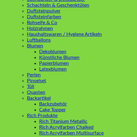
Schachteln & Geschenktüten
Duftsteinpulver
Duftsteinfarben
Rohseife & Co
Holzrahmen
Haushaltswaren / Hygiene Artikeln
Luftballons
Blumen
Dekoblumen
Künstliche Blumen
Papierblumen
Latexblumen
Perlen
Pinselset
Tüll
Quasten
Backartikel
Backzubehör
Cake Topper
Rich Produkte
Rich Titanium Metallic
Rich Acrylfarben Chalked
Rich Acrylfarben Multisurface