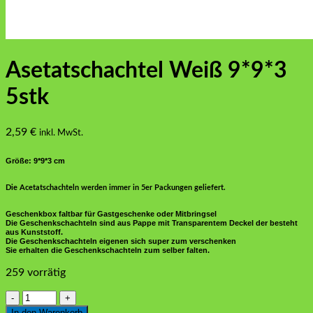
Asetatschachtel Weiß 9*9*3
5stk
2,59
€
inkl. MwSt.
Größe: 9*9*3 cm
Die Acetatschachteln werden immer in 5er Packungen geliefert.
Geschenkbox faltbar für Gastgeschenke oder Mitbringsel
Die Geschenkschachteln sind aus Pappe mit Transparentem Deckel der besteht
aus Kunststoff.
Die Geschenkschachteln eigenen sich super zum verschenken
Sie erhalten die Geschenkschachteln zum selber falten.
259 vorrätig
Asetatschachtel
Weiß
In den Warenkorb