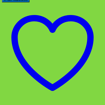
9*9*3
5stk
Menge