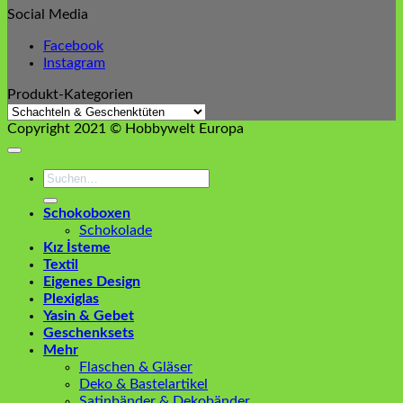
Social Media
Facebook
Instagram
Produkt-Kategorien
Copyright 2021 © Hobbywelt Europa
Suchen
nach:
Schokoboxen
Schokolade
Kız İsteme
Textil
Eigenes Design
Plexiglas
Yasin & Gebet
Geschenksets
Mehr
Flaschen & Gläser
Deko & Bastelartikel
Satinbänder & Dekobänder