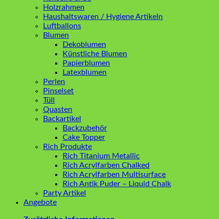
Holzrahmen
Haushaltswaren / Hygiene Artikeln
Luftballons
Blumen
Dekoblumen
Künstliche Blumen
Papierblumen
Latexblumen
Perlen
Pinselset
Tüll
Quasten
Backartikel
Backzubehör
Cake Topper
Rich Produkte
Rich Titanium Metallic
Rich Acrylfarben Chalked
Rich Acrylfarben Multisurface
Rich Antik Puder – Liquid Chalk
Party Artikel
Angebote