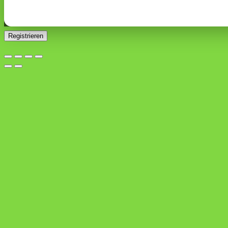
Ja, ich möchte ein Kundenkonto eröffnen und akzeptiere
Erforderlich
die
Datenschutzerklärung
.
*
Registrieren