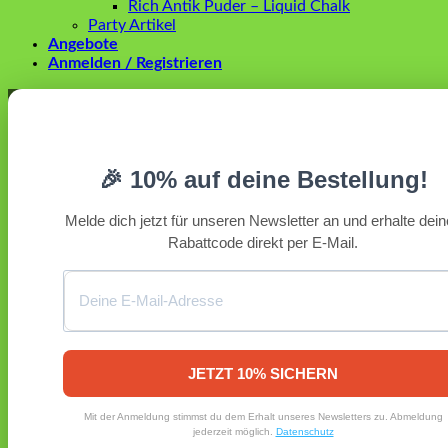
Rich Antik Puder – Liquid Chalk
Party Artikel
Angebote
Anmelden / Registrieren
Anmelden
Erforderlich
Benutzername oder E-Mail-Adresse
*
🎉 10% auf deine Bestellung!
Erforderlich
Passwort
*
Melde dich jetzt für unseren Newsletter an und erhalte dei
Rabattcode direkt per E-Mail.
Angemeldet bleiben
Anmelden
Passwort vergessen?
Registrieren
Erforderlich
E-Mail-Adresse
*
JETZT 10% SICHERN
Ein Link zum Erstellen eines neuen Passworts wird an deine
Mit der Anmeldung stimmst du dem Erhalt unseres Newsletters zu. Abmeldung
E-Mail-Adresse gesendet.
jederzeit möglich.
Datenschutz