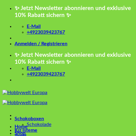
Zum
✨ Jetzt Newsletter abonnieren und exklusive
Inhalt
10% Rabatt sichern ✨
springen
E-Mail
+4923039423767
Anmelden / Registrieren
✨ Jetzt Newsletter abonnieren und exklusive
10% Rabatt sichern ✨
E-Mail
+4923039423767
Schokoboxen
Schokolade
Home
Kız İsteme
Shop