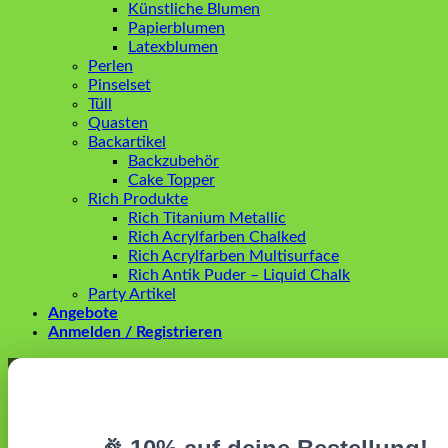
Künstliche Blumen
Papierblumen
Latexblumen
Perlen
Pinselset
Tüll
Quasten
Backartikel
Backzubehör
Cake Topper
Rich Produkte
Rich Titanium Metallic
Rich Acrylfarben Chalked
Rich Acrylfarben Multisurface
Rich Antik Puder – Liquid Chalk
Party Artikel
Angebote
Anmelden / Registrieren
Anmelden
Erforderlich
Benutzername oder E-Mail-Adresse
*