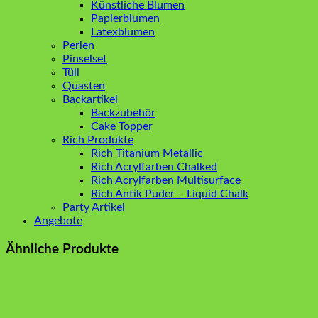
Künstliche Blumen
Papierblumen
Latexblumen
Perlen
Pinselset
Tüll
Quasten
Backartikel
Backzubehör
Cake Topper
Rich Produkte
Rich Titanium Metallic
Rich Acrylfarben Chalked
Rich Acrylfarben Multisurface
Rich Antik Puder – Liquid Chalk
Party Artikel
Angebote
Ähnliche Produkte