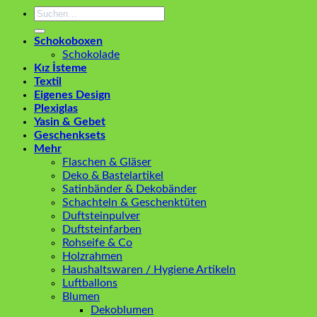
Suchen
nach:
Schokoboxen
Schokolade
Kız İsteme
Textil
Eigenes Design
Plexiglas
Yasin & Gebet
Geschenksets
Mehr
Flaschen & Gläser
Deko & Bastelartikel
Satinbänder & Dekobänder
Schachteln & Geschenktüten
Duftsteinpulver
Duftsteinfarben
Rohseife & Co
Holzrahmen
Haushaltswaren / Hygiene Artikeln
Luftballons
Blumen
Dekoblumen