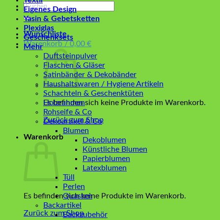
Textil
Suchen
Eigenes Design
nach:
Yasin & Gebetsketten
Plexiglas
Wunschliste
Geschenksets
Warenkorb /
0,00
€
Mehr
Duftsteinpulver
Flaschen & Gläser
Satinbänder & Dekobänder
Haushaltswaren / Hygiene Artikeln
Schachteln & Geschenktüten
Es befinden sich keine Produkte im Warenkorb.
Holzrahmen
Rohseife & Co
Zurück zum Shop
Dekoartikel & Co
Blumen
Warenkorb
Dekoblumen
Künstliche Blumen
Papierblumen
Latexblumen
Tüll
Perlen
Es befinden sich keine Produkte im Warenkorb.
Quasten
Backartikel
Zurück zum Shop
Backzubehör