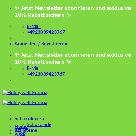
Zum
✨ Jetzt Newsletter abonnieren und exklusive
Inhalt
10% Rabatt sichern ✨
springen
E-Mail
+4923039423767
Anmelden / Registrieren
✨ Jetzt Newsletter abonnieren und exklusive
10% Rabatt sichern ✨
E-Mail
+4923039423767
Schokoboxen
Schokolade
Home
Kız İsteme
Shop